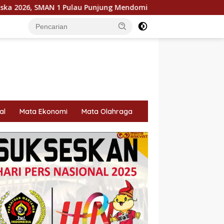
u Punjung Mendominasi
KPU Dorong Pemilih Cerdas, Lite
al
Mata Ekonomi
Mata Olahraga