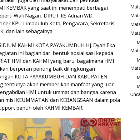
Mata
MI KEMBAR yang saat ini menempati berbagai
eperti Wali Nagari, DIRUT RS Adnan WD,
Mat
ner KPU Limapuluh Kota, Pengacara, Sekretaris
Mata
 dan lain sebagainya.
Mata
M
RESIDIUM KAHMI KOTA PAYAKUMBUH Hj. Dyan Eka
Mata
giatan ini bagian dari bentuk sosialisasi kepada
M
ARIAT HMI dan KAHMI yang baru, bagaimana HMI
Mata
an berperan penting baik dilingkungan
ingkungan KOTA PAYAKUMBUH DAN KABUPATEN
M
tentunya akan memberikan manfaat yang luar
M
r pengabdian HMI untuk ummat dan bangsa karena
Unca
ban misi KEUMMATAN dan KEBANGSAAN dalam pola
support penuh oleh KAHMI KEMBAR.