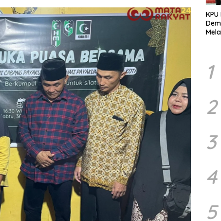
KPU
Demo
Mela
Per
dala
Pemi
1
2
3
4
5