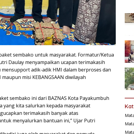
 paket sembako untuk masyarakat. Formatur/Ketua
ri Daulay menyampaikan ucapan terimakasih
u mensupport adik-adik HMI dalam berproses dan
 maupun misi KEBANGSAAN diwilayah
paket sembako ini dari BAZNAS Kota Payakumbuh
 yang kita salurkan kepada masyarakat
Kat
ucapkan terimakasih banyak atas
Mat
uk menyalurkan bantuan ini,” Ujar Putri
Mata
Mat
dihadiri juga oleh masyarakat dan pemuda