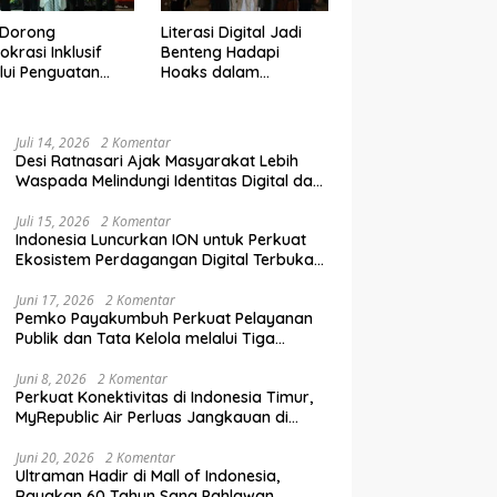
 Dorong
Literasi Digital Jadi
krasi Inklusif
Benteng Hadapi
lui Penguatan
Hoaks dalam
an Perempuan
Pendidikan Pemilih
m Pendidikan
Berkelanjutan
lih
Juli 14, 2026
2 Komentar
Desi Ratnasari Ajak Masyarakat Lebih
Waspada Melindungi Identitas Digital dan
Data Pribadi
Juli 15, 2026
2 Komentar
Indonesia Luncurkan ION untuk Perkuat
Ekosistem Perdagangan Digital Terbuka
Nasional
Juni 17, 2026
2 Komentar
Pemko Payakumbuh Perkuat Pelayanan
Publik dan Tata Kelola melalui Tiga
Ranperda Strategis
Juni 8, 2026
2 Komentar
Perkuat Konektivitas di Indonesia Timur,
MyRepublic Air Perluas Jangkauan di
Sulawesi
Juni 20, 2026
2 Komentar
Ultraman Hadir di Mall of Indonesia,
Rayakan 60 Tahun Sang Pahlawan