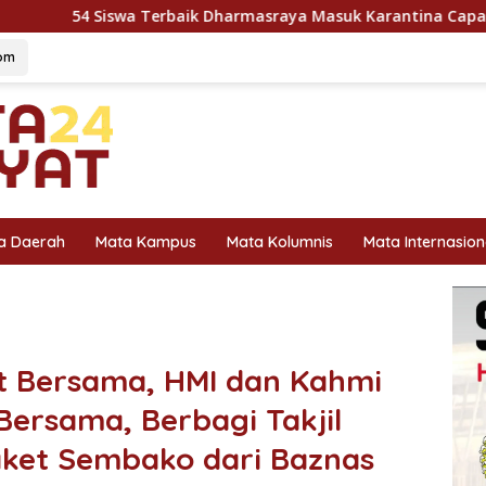
baik Dharmasraya Masuk Karantina Capaska 2026, SMAN 1 Pula
om
a Daerah
Mata Kampus
Mata Kolumnis
Mata Internasion
t Bersama, HMI dan Kahmi
Bersama, Berbagi Takjil
aket Sembako dari Baznas