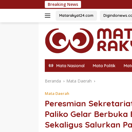
Langsung
Breaking News
54 Siswa Ter
ke
konten
Matarakyat24.com
Digindonews.c
Mata Nasional
Mata Politik
Mat
Beranda
Mata Daerah
Mata Daerah
Peresmian Sekretaria
Paliko Gelar Berbuka 
Sekaligus Salurkan P