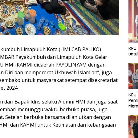
KPU 
kumbuh Limapuluh Kota (HMI CAB PALIKO)
untu
EMBAR Payakumbuh dan Limapuluh Kota Gelar
RU HMI-KAHMI didaerah PAYOLINYAM dengan
Diri dan mempererat Ukhuwah Islamiah”, juga
sembako untuk masyarakat setempat disekretariat
et 2024.
KPU 
Pemi
n dari Bapak Idris selaku Alumni HMI dan juga saat
Mem
, sembari menunggu waktu berbuka puasa, juga
Dem
kat, Setelah berbuka bersama dilanjutkan dengan
Berk
i HMI dan KAHMI untuk Keumatan dan kebangsaan