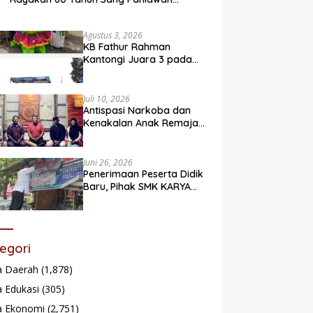
Legendaris
Agustus 3, 2026
KB Fathur Rahman
Kantongi Juara 3 pada
Lomba Fashion Show Eco
Friendly
Juli 10, 2026
Antispasi Narkoba dan
Kenakalan Anak Remaja,
Nagari Batu Taba gelar
festival Babaliak Ka
Surau
Juni 26, 2026
Penerimaan Peserta Didik
Baru, Pihak SMK KARYA
Padang Panjang
Promosikan ke
Masyarakat Pabasko
egori
a Daerah
(1,878)
 Edukasi
(305)
a Ekonomi
(2,751)