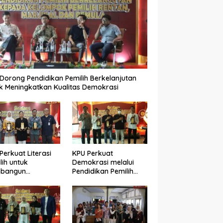
Dorong Pendidikan Pemilih Berkelanjutan
k Meningkatkan Kualitas Demokrasi
Perkuat Literasi
KPU Perkuat
lih untuk
Demokrasi melalui
bangun
Pendidikan Pemilih
okrasi yang
Berkelanjutan bagi
ualitas
Kelompok Rentan,
Marjinal, dan Pemula