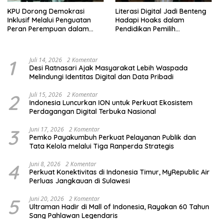
KPU Dorong Demokrasi
Literasi Digital Jadi Benteng
Inklusif Melalui Penguatan
Hadapi Hoaks dalam
Peran Perempuan dalam
Pendidikan Pemilih
Pendidikan Pemilih
Berkelanjutan
1
Juli 14, 2026
2 Komentar
Desi Ratnasari Ajak Masyarakat Lebih Waspada
Melindungi Identitas Digital dan Data Pribadi
2
Juli 15, 2026
2 Komentar
Indonesia Luncurkan ION untuk Perkuat Ekosistem
Perdagangan Digital Terbuka Nasional
3
Juni 17, 2026
2 Komentar
Pemko Payakumbuh Perkuat Pelayanan Publik dan
Tata Kelola melalui Tiga Ranperda Strategis
4
Juni 8, 2026
2 Komentar
Perkuat Konektivitas di Indonesia Timur, MyRepublic Air
Perluas Jangkauan di Sulawesi
5
Juni 20, 2026
2 Komentar
Ultraman Hadir di Mall of Indonesia, Rayakan 60 Tahun
Sang Pahlawan Legendaris