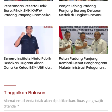
Penerimaan Peserta Didik
Panjat Tebing Padang
Baru, Pihak SMK KARYA
Panjang Borong Delapan
Padang Panjang Promosikan
Medali di Tingkat Provinsi
ke Masyarakat Pabasko
Semeru Institute Minta Publik
Rutan Padang Panjang
Bedakan Dugaan Aliran
Kembali Rebut Penghargaan
Dana ke Ketua BEM UBK dan
Maladministrasi Pelayanan
Pertemuan Mahasiswa
Publik Tahun 2025
dengan Wapres Gibran
Tinggalkan Balasan
Alamat email Anda tidak akan dipublikasikan.
Ruas yang wajib
ditandai
*