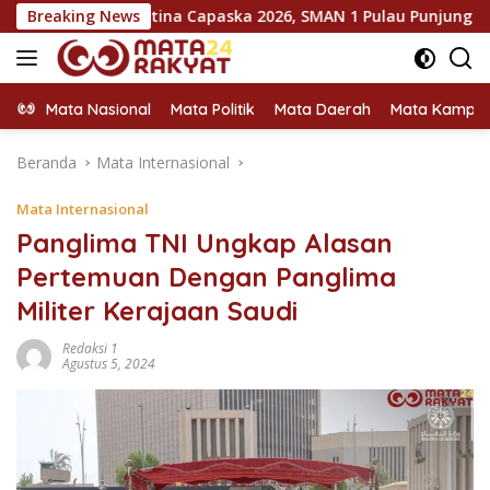
Langsung
 Karantina Capaska 2026, SMAN 1 Pulau Punjung Mendominasi
Breaking News
ke
konten
Mata Nasional
Mata Politik
Mata Daerah
Mata Kampu
Beranda
Mata Internasional
Mata Internasional
Panglima TNI Ungkap Alasan
Pertemuan Dengan Panglima
Militer Kerajaan Saudi
Redaksi 1
Agustus 5, 2024