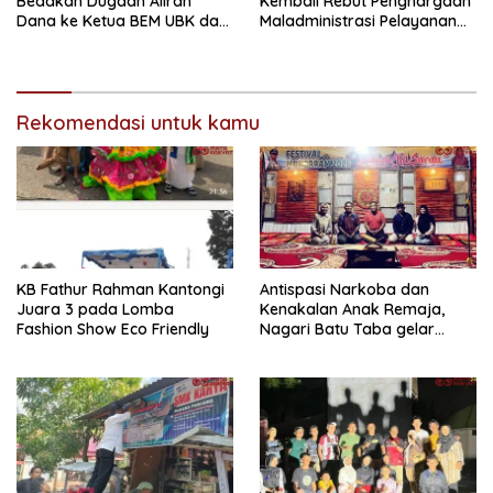
Bedakan Dugaan Aliran
Kembali Rebut Penghargaan
Dana ke Ketua BEM UBK dan
Maladministrasi Pelayanan
Pertemuan Mahasiswa
Publik Tahun 2025
dengan Wapres Gibran
Rekomendasi untuk kamu
KB Fathur Rahman Kantongi
Antispasi Narkoba dan
Juara 3 pada Lomba
Kenakalan Anak Remaja,
Fashion Show Eco Friendly
Nagari Batu Taba gelar
festival Babaliak Ka Surau