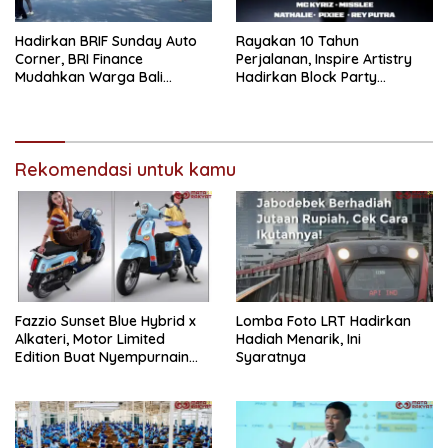
Hadirkan BRIF Sunday Auto
Rayakan 10 Tahun
Corner, BRI Finance
Perjalanan, Inspire Artistry
Mudahkan Warga Bali
Hadirkan Block Party
Wujudkan Mobil Impian
Terbesar di Jakarta
Rekomendasi untuk kamu
Fazzio Sunset Blue Hybrid x
Lomba Foto LRT Hadirkan
Alkateri, Motor Limited
Hadiah Menarik, Ini
Edition Buat Nyempurnain
Syaratnya
Look Retro-Future Lo