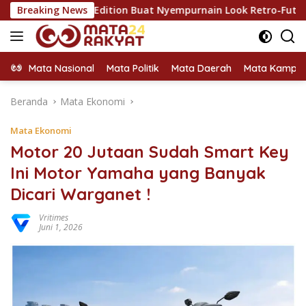
Langsung
imited Edition Buat Nyempurnain Look Retro-Future Lo
Breaking News
ke
konten
Mata Nasional
Mata Politik
Mata Daerah
Mata Kampu
Beranda
Mata Ekonomi
Mata Ekonomi
Motor 20 Jutaan Sudah Smart Key
Ini Motor Yamaha yang Banyak
Dicari Warganet !
Vritimes
Juni 1, 2026