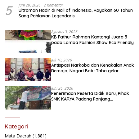
5
Juni 20, 2026
2 Komentar
Ultraman Hadir di Mall of Indonesia, Rayakan 60 Tahun
Sang Pahlawan Legendaris
Agustus 3, 2026
KB Fathur Rahman Kantongi Juara 3
pada Lomba Fashion Show Eco Friendly
Juli 10, 2026
Antispasi Narkoba dan Kenakalan Anak
Remaja, Nagari Batu Taba gelar
festival Babaliak Ka Surau
Juni 26, 2026
Penerimaan Peserta Didik Baru, Pihak
SMK KARYA Padang Panjang
Promosikan ke Masyarakat Pabasko
Kategori
Mata Daerah
(1,881)