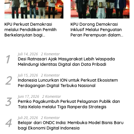
KPU Perkuat Demokrasi
KPU Dorong Demokrasi
melalui Pendidikan Pemilih
Inklusif Melalui Penguatan
Berkelanjutan bagi
Peran Perempuan dalam
Kelompok Rentan, Marjinal,
Pendidikan Pemilih
dan Pemula
1
Juli 14, 2026
2 Komentar
Desi Ratnasari Ajak Masyarakat Lebih Waspada
Melindungi Identitas Digital dan Data Pribadi
2
Juli 15, 2026
2 Komentar
Indonesia Luncurkan ION untuk Perkuat Ekosistem
Perdagangan Digital Terbuka Nasional
3
Juni 17, 2026
2 Komentar
Pemko Payakumbuh Perkuat Pelayanan Publik dan
Tata Kelola melalui Tiga Ranperda Strategis
4
Juli 20, 2026
2 Komentar
Belajar dari ONDC India: Membuka Model Bisnis Baru
bagi Ekonomi Digital Indonesia