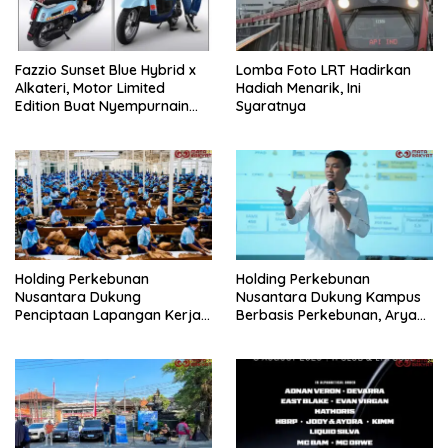
Fazzio Sunset Blue Hybrid x
Lomba Foto LRT Hadirkan
Alkateri, Motor Limited
Hadiah Menarik, Ini
Edition Buat Nyempurnain
Syaratnya
Look Retro-Future Lo
Holding Perkebunan
Holding Perkebunan
Nusantara Dukung
Nusantara Dukung Kampus
Penciptaan Lapangan Kerja,
Berbasis Perkebunan, Arya
PTPN I Serap 15–20 Ribu
Sandhiyudha Jadi
Pekerja di Pabrik Tembakau
Mahasiswa Angkatan
Pertama Magister ITSI