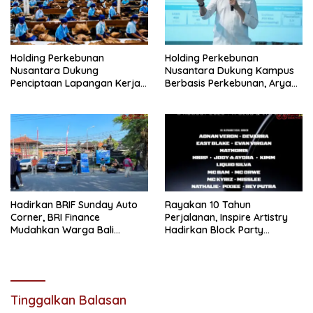
Holding Perkebunan
Holding Perkebunan
Nusantara Dukung
Nusantara Dukung Kampus
Penciptaan Lapangan Kerja,
Berbasis Perkebunan, Arya
PTPN I Serap 15–20 Ribu
Sandhiyudha Jadi
Pekerja di Pabrik Tembakau
Mahasiswa Angkatan
Pertama Magister ITSI
Hadirkan BRIF Sunday Auto
Rayakan 10 Tahun
Corner, BRI Finance
Perjalanan, Inspire Artistry
Mudahkan Warga Bali
Hadirkan Block Party
Wujudkan Mobil Impian
Terbesar di Jakarta
Tinggalkan Balasan