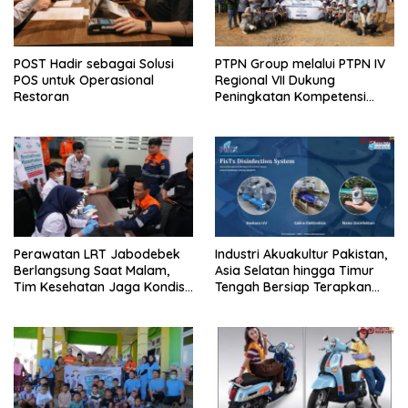
POST Hadir sebagai Solusi
PTPN Group melalui PTPN IV
POS untuk Operasional
Regional VII Dukung
Restoran
Peningkatan Kompetensi
Aparatur Perkebunan Lewat
Pelatihan Avenza Maps di
Way Kanan
Perawatan LRT Jabodebek
Industri Akuakultur Pakistan,
Berlangsung Saat Malam,
Asia Selatan hingga Timur
Tim Kesehatan Jaga Kondisi
Tengah Bersiap Terapkan
Petugas
Solusi Terlengkap dari
Indonesia