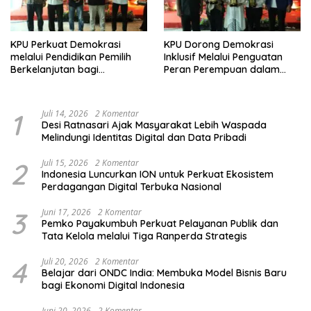
KPU Perkuat Demokrasi
KPU Dorong Demokrasi
melalui Pendidikan Pemilih
Inklusif Melalui Penguatan
Berkelanjutan bagi
Peran Perempuan dalam
Kelompok Rentan, Marjinal,
Pendidikan Pemilih
dan Pemula
1
Juli 14, 2026
2 Komentar
Desi Ratnasari Ajak Masyarakat Lebih Waspada
Melindungi Identitas Digital dan Data Pribadi
2
Juli 15, 2026
2 Komentar
Indonesia Luncurkan ION untuk Perkuat Ekosistem
Perdagangan Digital Terbuka Nasional
3
Juni 17, 2026
2 Komentar
Pemko Payakumbuh Perkuat Pelayanan Publik dan
Tata Kelola melalui Tiga Ranperda Strategis
4
Juli 20, 2026
2 Komentar
Belajar dari ONDC India: Membuka Model Bisnis Baru
bagi Ekonomi Digital Indonesia
Juni 20, 2026
2 Komentar