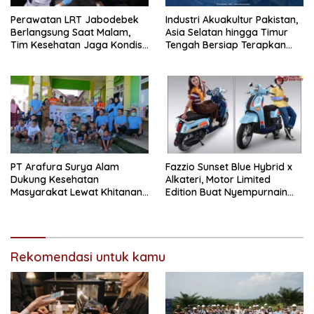
Perawatan LRT Jabodebek
Industri Akuakultur Pakistan,
Berlangsung Saat Malam,
Asia Selatan hingga Timur
Tim Kesehatan Jaga Kondisi
Tengah Bersiap Terapkan
Petugas
Solusi Terlengkap dari
Indonesia
PT Arafura Surya Alam
Fazzio Sunset Blue Hybrid x
Dukung Kesehatan
Alkateri, Motor Limited
Masyarakat Lewat Khitanan
Edition Buat Nyempurnain
Massal di Kotabunan
Look Retro-Future Lo
Rekomendasi untuk kamu