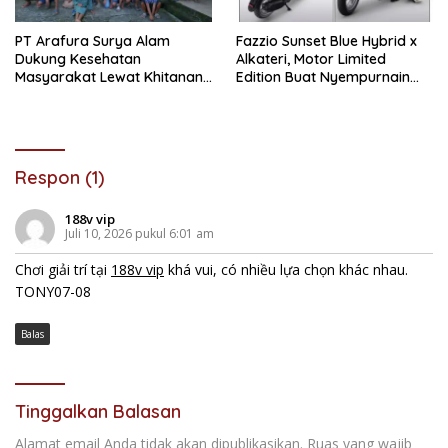
PT Arafura Surya Alam
Fazzio Sunset Blue Hybrid x
Dukung Kesehatan
Alkateri, Motor Limited
Masyarakat Lewat Khitanan
Edition Buat Nyempurnain
Massal di Kotabunan
Look Retro-Future Lo
Respon (1)
188v vip
Juli 10, 2026 pukul 6:01 am
Chơi giải trí tại
188v vip
khá vui, có nhiều lựa chọn khác nhau.
TONY07-08
Balas
Tinggalkan Balasan
Alamat email Anda tidak akan dipublikasikan.
Ruas yang wajib