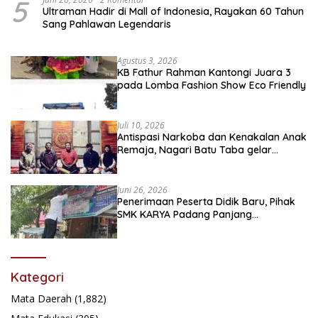
5
Ultraman Hadir di Mall of Indonesia, Rayakan 60 Tahun
Sang Pahlawan Legendaris
Agustus 3, 2026
KB Fathur Rahman Kantongi Juara 3
pada Lomba Fashion Show Eco Friendly
Juli 10, 2026
Antispasi Narkoba dan Kenakalan Anak
Remaja, Nagari Batu Taba gelar
festival Babaliak Ka Surau
Juni 26, 2026
Penerimaan Peserta Didik Baru, Pihak
SMK KARYA Padang Panjang
Promosikan ke Masyarakat Pabasko
Kategori
Mata Daerah
(1,882)