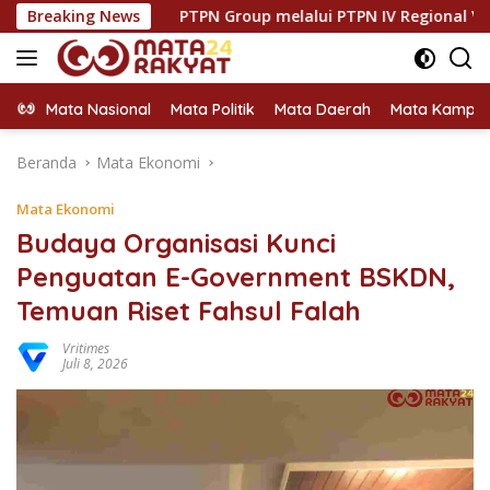
Langsung
Breaking News
PTPN Group melalui PTPN IV Regional VII Dukung Peningk
ke
konten
Mata Nasional
Mata Politik
Mata Daerah
Mata Kampu
Beranda
Mata Ekonomi
Mata Ekonomi
Budaya Organisasi Kunci
Penguatan E-Government BSKDN,
Temuan Riset Fahsul Falah
Vritimes
Juli 8, 2026