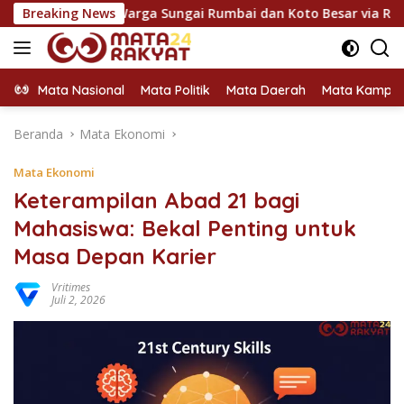
Langsung
an Warga Sungai Rumbai dan Koto Besar via Reses
Breaking News
Fazzio
ke
konten
Mata Nasional
Mata Politik
Mata Daerah
Mata Kampu
Beranda
Mata Ekonomi
Mata Ekonomi
Keterampilan Abad 21 bagi
Mahasiswa: Bekal Penting untuk
Masa Depan Karier
Vritimes
Juli 2, 2026