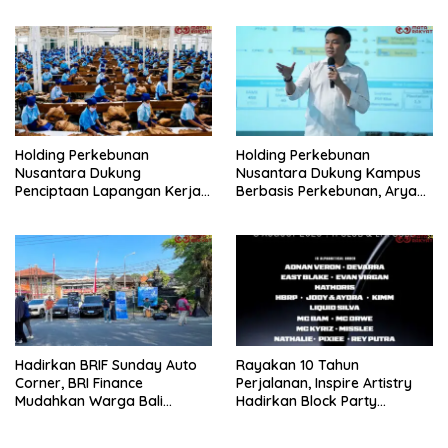
Holding Perkebunan
Holding Perkebunan
Nusantara Dukung
Nusantara Dukung Kampus
Penciptaan Lapangan Kerja,
Berbasis Perkebunan, Arya
PTPN I Serap 15–20 Ribu
Sandhiyudha Jadi
Pekerja di Pabrik Tembakau
Mahasiswa Angkatan
Pertama Magister ITSI
Hadirkan BRIF Sunday Auto
Rayakan 10 Tahun
Corner, BRI Finance
Perjalanan, Inspire Artistry
Mudahkan Warga Bali
Hadirkan Block Party
Wujudkan Mobil Impian
Terbesar di Jakarta