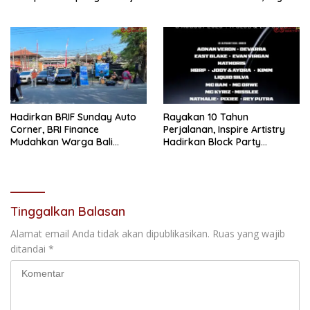
PTPN I Serap 15–20 Ribu
Sandhiyudha Jadi
Pekerja di Pabrik Tembakau
Mahasiswa Angkatan
Pertama Magister ITSI
Hadirkan BRIF Sunday Auto
Rayakan 10 Tahun
Corner, BRI Finance
Perjalanan, Inspire Artistry
Mudahkan Warga Bali
Hadirkan Block Party
Wujudkan Mobil Impian
Terbesar di Jakarta
Tinggalkan Balasan
Alamat email Anda tidak akan dipublikasikan.
Ruas yang wajib
ditandai
*