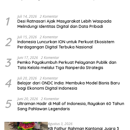
Kelompok Rentan, Marjinal,
Pendidikan Pemilih
dan Pemula
1
Juli 14, 2026
2 Komentar
Desi Ratnasari Ajak Masyarakat Lebih Waspada
Melindungi Identitas Digital dan Data Pribadi
2
Juli 15, 2026
2 Komentar
Indonesia Luncurkan ION untuk Perkuat Ekosistem
Perdagangan Digital Terbuka Nasional
3
Juni 17, 2026
2 Komentar
Pemko Payakumbuh Perkuat Pelayanan Publik dan
Tata Kelola melalui Tiga Ranperda Strategis
4
Juli 20, 2026
2 Komentar
Belajar dari ONDC India: Membuka Model Bisnis Baru
bagi Ekonomi Digital Indonesia
5
Juni 20, 2026
2 Komentar
Ultraman Hadir di Mall of Indonesia, Rayakan 60 Tahun
Sang Pahlawan Legendaris
Agustus 3, 2026
KB Fathur Rahman Kantongi Juara 3