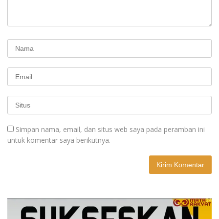
Simpan nama, email, dan situs web saya pada peramban ini
untuk komentar saya berikutnya.
A
l
t
e
r
n