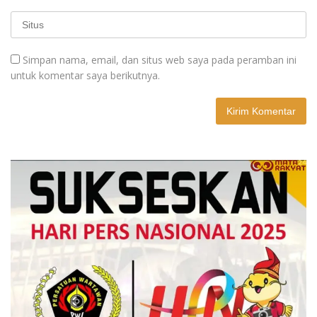
Simpan nama, email, dan situs web saya pada peramban ini
untuk komentar saya berikutnya.
A
l
t
e
r
n
a
t
i
v
e
: