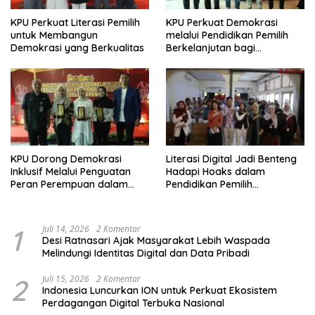
KPU Perkuat Literasi Pemilih
KPU Perkuat Demokrasi
untuk Membangun
melalui Pendidikan Pemilih
Demokrasi yang Berkualitas
Berkelanjutan bagi
Kelompok Rentan, Marjinal,
dan Pemula
KPU Dorong Demokrasi
Literasi Digital Jadi Benteng
Inklusif Melalui Penguatan
Hadapi Hoaks dalam
Peran Perempuan dalam
Pendidikan Pemilih
Pendidikan Pemilih
Berkelanjutan
1
Juli 14, 2026
2 Komentar
Desi Ratnasari Ajak Masyarakat Lebih Waspada
Melindungi Identitas Digital dan Data Pribadi
2
Juli 15, 2026
2 Komentar
Indonesia Luncurkan ION untuk Perkuat Ekosistem
Perdagangan Digital Terbuka Nasional