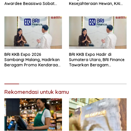
Awardee Beasiswa Sobat
Kesejahteraan Hewan, KAI
Bumi Hadapi Tahap
Logistik Layani Lebih dari 90
Wawancara
Ribu Hewan Peliharaan pada
Semester I 2026
BRI KKB Expo 2026
BRI KKB Expo Hadir di
Sambangi Malang, Hadirkan
Sumatera Utara, BRI Finance
Beragam Promo Kendaraan
Tawarkan Beragam
dan Pembiayaan
Keuntungan Pembiayaan
Kendaraan
Rekomendasi untuk kamu