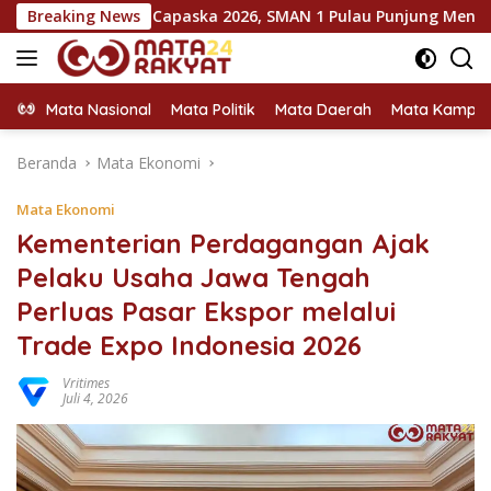
Langsung
rantina Capaska 2026, SMAN 1 Pulau Punjung Mendominasi
Breaking News
ke
konten
Mata Nasional
Mata Politik
Mata Daerah
Mata Kampu
Beranda
Mata Ekonomi
Mata Ekonomi
Kementerian Perdagangan Ajak
Pelaku Usaha Jawa Tengah
Perluas Pasar Ekspor melalui
Trade Expo Indonesia 2026
Vritimes
Juli 4, 2026