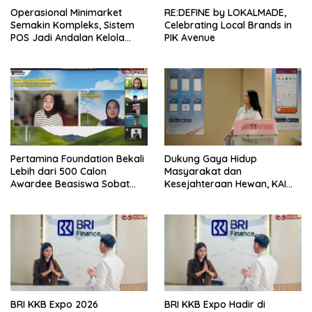
Operasional Minimarket
RE:DEFINE by LOKALMADE,
Semakin Kompleks, Sistem
Celebrating Local Brands in
POS Jadi Andalan Kelola
PIK Avenue
Transaksi dan Stok
Pertamina Foundation Bekali
Dukung Gaya Hidup
Lebih dari 500 Calon
Masyarakat dan
Awardee Beasiswa Sobat
Kesejahteraan Hewan, KAI
Bumi Hadapi Tahap
Logistik Layani Lebih dari 90
Wawancara
Ribu Hewan Peliharaan pada
Semester I 2026
BRI KKB Expo 2026
BRI KKB Expo Hadir di