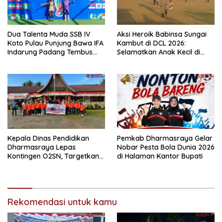
Dua Talenta Muda SSB IV
Aksi Heroik Babinsa Sungai
Koto Pulau Punjung Bawa IFA
Kambut di DCL 2026:
Indarung Padang Tembus
Selamatkan Anak Kecil di
Final Piala Dunia Anak
Tengah Laga Sengit
Indonesia
Kepala Dinas Pendidikan
Pemkab Dharmasraya Gelar
Dharmasraya Lepas
Nobar Pesta Bola Dunia 2026
Kontingen O2SN, Targetkan
di Halaman Kantor Bupati
Tiket ke Tingkat Nasional
Rekomendasi untuk kamu