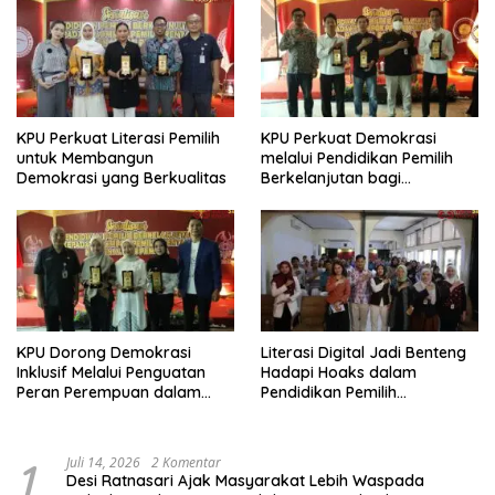
KPU Perkuat Literasi Pemilih
KPU Perkuat Demokrasi
untuk Membangun
melalui Pendidikan Pemilih
Demokrasi yang Berkualitas
Berkelanjutan bagi
Kelompok Rentan, Marjinal,
dan Pemula
KPU Dorong Demokrasi
Literasi Digital Jadi Benteng
Inklusif Melalui Penguatan
Hadapi Hoaks dalam
Peran Perempuan dalam
Pendidikan Pemilih
Pendidikan Pemilih
Berkelanjutan
1
Juli 14, 2026
2 Komentar
Desi Ratnasari Ajak Masyarakat Lebih Waspada