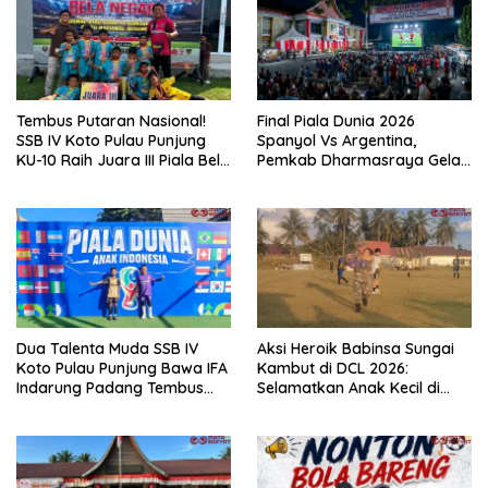
Tembus Putaran Nasional!
Final Piala Dunia 2026
SSB IV Koto Pulau Punjung
Spanyol Vs Argentina,
KU-10 Raih Juara III Piala Bela
Pemkab Dharmasraya Gelar
Negara 2026
Nobar Gratis Bertabur
Doorpres
Dua Talenta Muda SSB IV
Aksi Heroik Babinsa Sungai
Koto Pulau Punjung Bawa IFA
Kambut di DCL 2026:
Indarung Padang Tembus
Selamatkan Anak Kecil di
Final Piala Dunia Anak
Tengah Laga Sengit
Indonesia