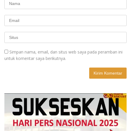
Simpan nama, email, dan situs web saya pada peramban ini
untuk komentar saya berikutnya.
A
l
t
e
r
n
a
t
i
v