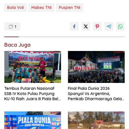
Bola Voli
Mabes TNI
Puspen TNI
1
Baca Juga
Tembus Putaran Nasional!
Final Piala Dunia 2026
SSB IV Koto Pulau Punjung
Spanyol Vs Argentina,
KU-10 Raih Juara III Piala Bela
Pemkab Dharmasraya Gelar
Negara 2026
Nobar Gratis Bertabur
Doorpres