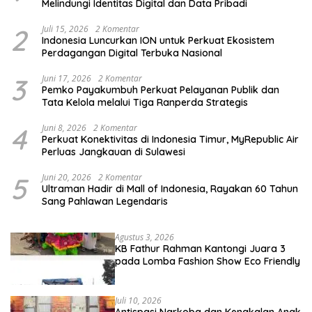
Melindungi Identitas Digital dan Data Pribadi
2
Juli 15, 2026
2 Komentar
Indonesia Luncurkan ION untuk Perkuat Ekosistem
Perdagangan Digital Terbuka Nasional
3
Juni 17, 2026
2 Komentar
Pemko Payakumbuh Perkuat Pelayanan Publik dan
Tata Kelola melalui Tiga Ranperda Strategis
4
Juni 8, 2026
2 Komentar
Perkuat Konektivitas di Indonesia Timur, MyRepublic Air
Perluas Jangkauan di Sulawesi
5
Juni 20, 2026
2 Komentar
Ultraman Hadir di Mall of Indonesia, Rayakan 60 Tahun
Sang Pahlawan Legendaris
Agustus 3, 2026
KB Fathur Rahman Kantongi Juara 3
pada Lomba Fashion Show Eco Friendly
Juli 10, 2026
Antispasi Narkoba dan Kenakalan Anak