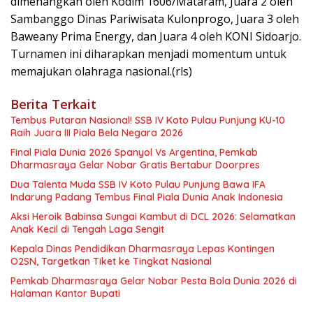
dimenangkan oleh Kodim 1606/Mataram, Juara 2 oleh
Sambanggo Dinas Pariwisata Kulonprogo, Juara 3 oleh
Baweany Prima Energy, dan Juara 4 oleh KONI Sidoarjo.
Turnamen ini diharapkan menjadi momentum untuk
memajukan olahraga nasional.(rls)
Berita Terkait
Tembus Putaran Nasional! SSB IV Koto Pulau Punjung KU-10
Raih Juara III Piala Bela Negara 2026
Final Piala Dunia 2026 Spanyol Vs Argentina, Pemkab
Dharmasraya Gelar Nobar Gratis Bertabur Doorpres
Dua Talenta Muda SSB IV Koto Pulau Punjung Bawa IFA
Indarung Padang Tembus Final Piala Dunia Anak Indonesia
Aksi Heroik Babinsa Sungai Kambut di DCL 2026: Selamatkan
Anak Kecil di Tengah Laga Sengit
Kepala Dinas Pendidikan Dharmasraya Lepas Kontingen
O2SN, Targetkan Tiket ke Tingkat Nasional
Pemkab Dharmasraya Gelar Nobar Pesta Bola Dunia 2026 di
Halaman Kantor Bupati