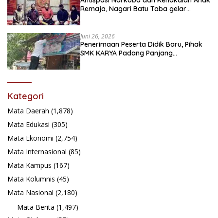
Remaja, Nagari Batu Taba gelar
festival Babaliak Ka Surau
Juni 26, 2026
Penerimaan Peserta Didik Baru, Pihak
SMK KARYA Padang Panjang
Promosikan ke Masyarakat Pabasko
Kategori
Mata Daerah
(1,878)
Mata Edukasi
(305)
Mata Ekonomi
(2,754)
Mata Internasional
(85)
Mata Kampus
(167)
Mata Kolumnis
(45)
Mata Nasional
(2,180)
Mata Berita
(1,497)