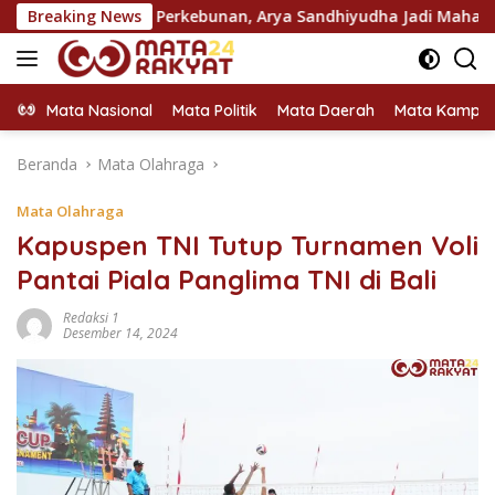
Langsung
sis Perkebunan, Arya Sandhiyudha Jadi Mahasiswa Angkatan P
Breaking News
ke
konten
Mata Nasional
Mata Politik
Mata Daerah
Mata Kampu
Beranda
Mata Olahraga
Mata Olahraga
Kapuspen TNI Tutup Turnamen Voli
Pantai Piala Panglima TNI di Bali
Redaksi 1
Desember 14, 2024