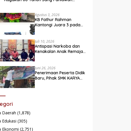
Legendaris
Agustus 3, 2026
KB Fathur Rahman
Kantongi Juara 3 pada
Lomba Fashion Show Eco
Friendly
Juli 10, 2026
Antispasi Narkoba dan
Kenakalan Anak Remaja,
Nagari Batu Taba gelar
festival Babaliak Ka
Surau
Juni 26, 2026
Penerimaan Peserta Didik
Baru, Pihak SMK KARYA
Padang Panjang
Promosikan ke
Masyarakat Pabasko
egori
a Daerah
(1,878)
 Edukasi
(305)
a Ekonomi
(2,751)