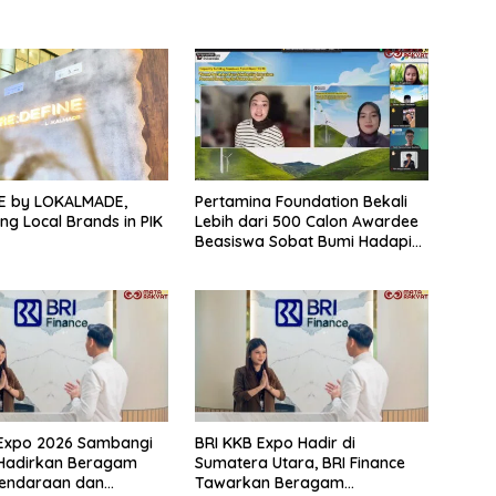
NE by LOKALMADE,
Pertamina Foundation Bekali
ng Local Brands in PIK
Lebih dari 500 Calon Awardee
Beasiswa Sobat Bumi Hadapi
Tahap Wawancara
 Expo 2026 Sambangi
BRI KKB Expo Hadir di
 Hadirkan Beragam
Sumatera Utara, BRI Finance
endaraan dan
Tawarkan Beragam