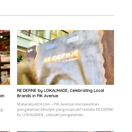
aan
Keuntungan Pembiayaan
Kendaraan
RE:DEFINE by LOKALMADE, Celebrating Local
dan
Brands in PIK Avenue
Matarakyat24.com – PIK Avenue menawarkan
ng
pengalaman lifestyle yang inspiratif melalui RE:DEFINE
by LOKALMADE, sebuah pengalaman…