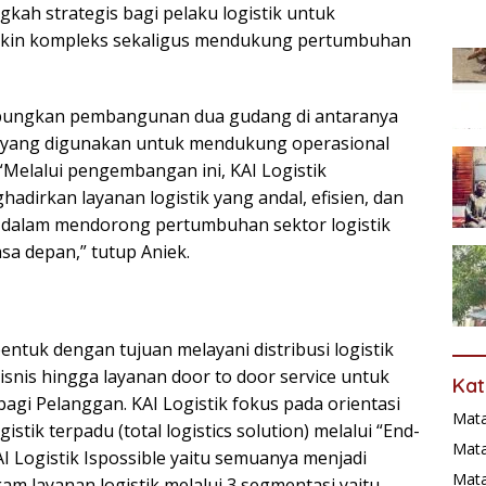
kah strategis bagi pelaku logistik untuk
kin kompleks sekaligus mendukung pertumbuhan
mpungkan pembangunan dua gudang di antaranya
n yang digunakan untuk mendukung operasional
Melalui pengembangan ini, KAI Logistik
irkan layanan logistik yang andal, efisien, dan
i dalam mendorong pertumbuhan sektor logistik
asa depan,” tutup Aniek.
ibentuk dengan tujuan melayani distribusi logistik
isnis hingga layanan door to door service untuk
Kat
agi Pelanggan. KAI Logistik fokus pada orientasi
Mat
gistik terpadu (total logistics solution) melalui “End-
Mata
I Logistik Ispossible yaitu semuanya menjadi
Mat
m layanan logistik melalui 3 segmentasi yaitu