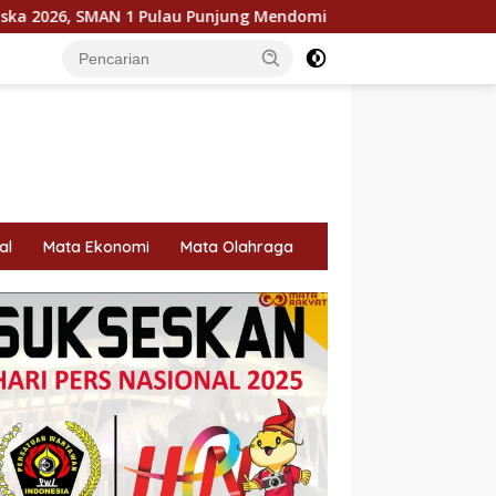
u Punjung Mendominasi
KPU Dorong Pemilih Cerdas, Liter
al
Mata Ekonomi
Mata Olahraga