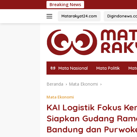
Langsung
Breaking News
54 Siswa Ter
ke
konten
Matarakyat24.com
Digindonews.c
Mata Nasional
Mata Politik
Mat
Beranda
Mata Ekonomi
Mata Ekonomi
KAI Logistik Fokus 
Siapkan Gudang Rama
Bandung dan Purwok