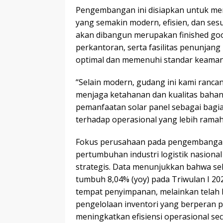
Pengembangan ini disiapkan untuk menj
yang semakin modern, efisien, dan ses
akan dibangun merupakan finished go
perkantoran, serta fasilitas penunjan
optimal dan memenuhi standar keamana
“Selain modern, gudang ini kami ranca
menjaga ketahanan dan kualitas baha
pemanfaatan solar panel sebagai bagia
terhadap operasional yang lebih ramah 
Fokus perusahaan pada pengembangan 
pertumbuhan industri logistik nasion
strategis. Data menunjukkan bahwa se
tumbuh 8,04% (yoy) pada Triwulan I 20
tempat penyimpanan, melainkan telah 
pengelolaan inventori yang berperan p
meningkatkan efisiensi operasional se