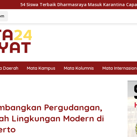
baik Dharmasraya Masuk Karantina Capaska 2026, SMAN 1 Pula
om
a Daerah
Mata Kampus
Mata Kolumnis
Mata Internasion
Kembangkan Pergudangan,
h Lingkungan Modern di
erto