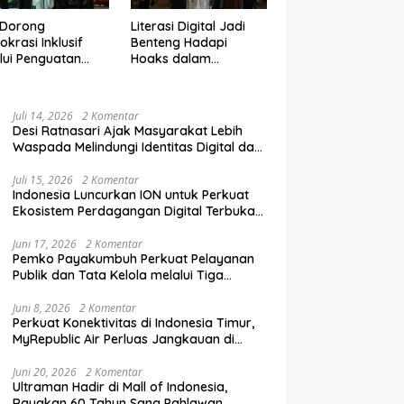
 Dorong
Literasi Digital Jadi
krasi Inklusif
Benteng Hadapi
lui Penguatan
Hoaks dalam
an Perempuan
Pendidikan Pemilih
m Pendidikan
Berkelanjutan
lih
Juli 14, 2026
2 Komentar
Desi Ratnasari Ajak Masyarakat Lebih
Waspada Melindungi Identitas Digital dan
Data Pribadi
Juli 15, 2026
2 Komentar
Indonesia Luncurkan ION untuk Perkuat
Ekosistem Perdagangan Digital Terbuka
Nasional
Juni 17, 2026
2 Komentar
Pemko Payakumbuh Perkuat Pelayanan
Publik dan Tata Kelola melalui Tiga
Ranperda Strategis
Juni 8, 2026
2 Komentar
Perkuat Konektivitas di Indonesia Timur,
MyRepublic Air Perluas Jangkauan di
Sulawesi
Juni 20, 2026
2 Komentar
Ultraman Hadir di Mall of Indonesia,
Rayakan 60 Tahun Sang Pahlawan