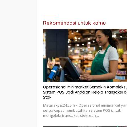
Logistik Layani Lebih dari 90
Pembiay
Ribu Hewan Peliharaan pada
Semester I 2026
Rekomendasi untuk kamu
Operasional Minimarket Semakin Kompleks,
Sistem POS Jadi Andalan Kelola Transaksi 
Stok
Matarakyat24.com – Operasional minimarket ya
serba cepat membutuhkan sistem POS untuk
mengelola transaksi, stok, dan…