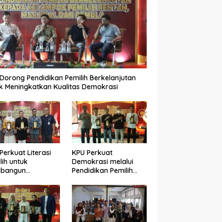
Dorong Pendidikan Pemilih Berkelanjutan
k Meningkatkan Kualitas Demokrasi
Perkuat Literasi
KPU Perkuat
lih untuk
Demokrasi melalui
bangun
Pendidikan Pemilih
okrasi yang
Berkelanjutan bagi
ualitas
Kelompok Rentan,
Marjinal, dan Pemula