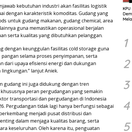
awab kebutuhan industri akan fasilitas logistik
KPU
uai dengan karakteristik komoditas. Gudang yang
Demo
Mela
ods untuk gudang makanan, gudang chemical, area
Per
g lainnya guna memastikan operasional berjalan
dala
n serta kualitas yang dibutuhkan pelanggan.
Pemi
1
ng dengan keunggulan fasilitas cold storage guna
n pangan selama proses penyimpanan, serta
2
n dari upaya efisiensi energi dan dukungan
lingkungan.” lanjut Aniek.
3
gudang ini juga didukung dengan tren
al khususnya peran pergudangan yang semakin
ktor transportasi dan pergudangan di Indonesia
4
26. Pergudangan tidak lagi hanya berfungsi sebagai
berkembang menjadi pusat distribusi dan
enting dalam menjaga kualitas barang, serta
5
cara keseluruhan. Oleh karena itu, penguatan