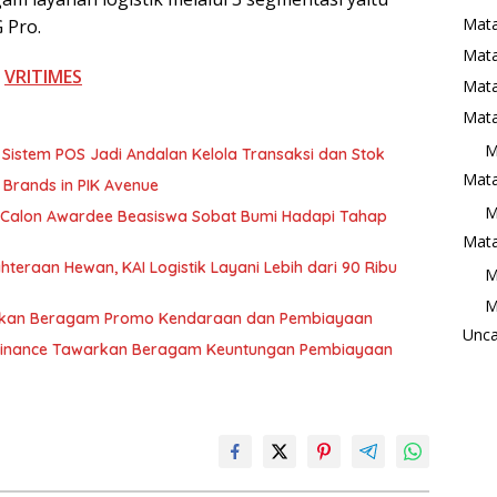
Mata
 Pro.
Mat
i
VRITIMES
Mata
Mata
M
Sistem POS Jadi Andalan Kelola Transaksi dan Stok
Mata
 Brands in PIK Avenue
M
00 Calon Awardee Beasiswa Sobat Bumi Hadapi Tahap
Mata
eraan Hewan, KAI Logistik Layani Lebih dari 90 Ribu
M
M
irkan Beragam Promo Kendaraan dan Pembiayaan
Unca
I Finance Tawarkan Beragam Keuntungan Pembiayaan