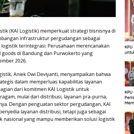
stik (KAI Logistik) memperkuat strategi bisnisnya di
bangan infrastruktur pergudangan sebagai
logistik terintegrasi. Perusahaan merencanakan
KPU 
untu
d goods di Bandung dan Purwokerto yang
tember 2026.
stik, Aniek Dwi Deviyanti, menyampaikan bahwa
ategis dalam memperluas kapabilitas layanan
agian dari komitmen KAI Logistik untuk
KPU 
agam, mulai dari distribusi, layanan pra-purna,
Pemi
Mem
innya. Dengan penguatan sektor pergudangan, KAI
Dem
enyedia layanan distribusi, tetapi juga sebagai
Berk
ik nasional yang mampu memberikan solusi logistik