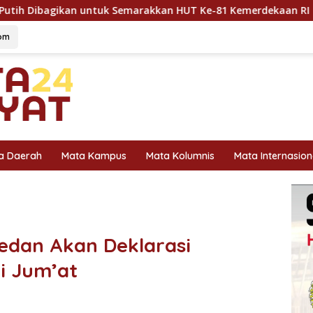
emarakkan HUT Ke-81 Kemerdekaan RI di Dharmasraya
om
a Daerah
Mata Kampus
Mata Kolumnis
Mata Internasion
edan Akan Deklarasi
i Jum’at