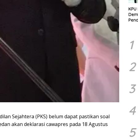
KPU 
Demo
Pend
Berk
Kelo
Marj
1
2
3
4
dilan Sejahtera (PKS) belum dapat pastikan soal
dan akan deklarasi cawapres pada 18 Agustus
5