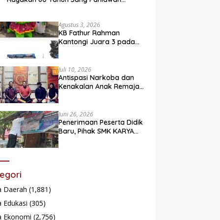
Legendaris
Agustus 3, 2026
KB Fathur Rahman
Kantongi Juara 3 pada
Lomba Fashion Show Eco
Friendly
Juli 10, 2026
Antispasi Narkoba dan
Kenakalan Anak Remaja,
Nagari Batu Taba gelar
festival Babaliak Ka
Surau
Juni 26, 2026
Penerimaan Peserta Didik
Baru, Pihak SMK KARYA
Padang Panjang
Promosikan ke
Masyarakat Pabasko
egori
a Daerah
(1,881)
 Edukasi
(305)
a Ekonomi
(2,756)