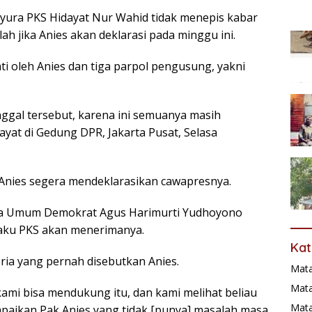
 Syura PKS Hidayat Nur Wahid tidak menepis kabar
ah jika Anies akan deklarasi pada minggu ini.
 oleh Anies dan tiga parpol pengusung, yakni
nggal tersebut, karena ini semuanya masih
dayat di Gedung DPR, Jakarta Pusat, Selasa
nies segera mendeklarasikan cawapresnya.
ua Umum Demokrat Agus Harimurti Yudhoyono
gaku PKS akan menerimanya.
Kat
ria yang pernah disebutkan Anies.
Mat
Mata
kami bisa mendukung itu, dan kami melihat beliau
Mat
aikan Pak Anies yang tidak [punya] masalah masa