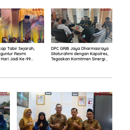
Langkok Warga Sampaikan
Terima Kasih
ap Tabir Sejarah,
DPC GRIB Jaya Dharmasraya
iguntur Resmi
Silaturahmi dengan Kapolres,
 Hari Jadi Ke-99
Tegaskan Komitmen Sinergi
Perdana
Menjaga Kondusifitas Daerah