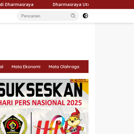
Dharmasraya Utus Hj. Egi Firnawati ke MTQ VIII KORPRI Nasional
al
Mata Ekonomi
Mata Olahraga