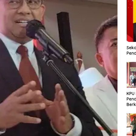
Seko
Pend
KPU
Pend
Berk
Meni
Dem