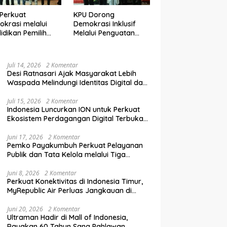
Perkuat
KPU Dorong
krasi melalui
Demokrasi Inklusif
idikan Pemilih
Melalui Penguatan
elanjutan bagi
Peran Perempuan
mpok Rentan,
dalam Pendidikan
inal, dan Pemula
Pemilih
Juli 14, 2026
2 Komentar
Desi Ratnasari Ajak Masyarakat Lebih
Waspada Melindungi Identitas Digital dan
Data Pribadi
Juli 15, 2026
2 Komentar
Indonesia Luncurkan ION untuk Perkuat
Ekosistem Perdagangan Digital Terbuka
Nasional
Juni 17, 2026
2 Komentar
Pemko Payakumbuh Perkuat Pelayanan
Publik dan Tata Kelola melalui Tiga
Ranperda Strategis
Juni 8, 2026
2 Komentar
Perkuat Konektivitas di Indonesia Timur,
MyRepublic Air Perluas Jangkauan di
Sulawesi
Juni 20, 2026
2 Komentar
Ultraman Hadir di Mall of Indonesia,
Rayakan 60 Tahun Sang Pahlawan