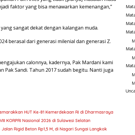
enjadi faktor yang bisa menawarkan kemenangan,”
Mata
Mat
Mata
yang sangat dekat dengan kalangan muda.
Mata
M
024 berasal dari generasi milenial dan generasi Z.
Mata
M
mengajukan calonnya, kadernya, Pak Mardani kami
Mata
n Pak Sandi. Tahun 2017 sudah begitu. Nanti juga
M
M
Unca
 Semarakkan HUT Ke-81 Kemerdekaan RI di Dharmasraya
III KORPRI Nasional 2026 di Sulawesi Selatan
 Jalan Rigid Beton Rp1,5 M, di Nagari Sungai Langkok