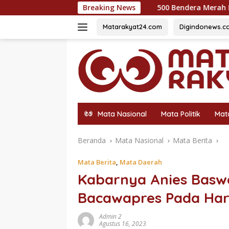
Langsung
500 Bendera Merah Putih Dibagikan untuk S
Breaking News
ke
konten
Matarakyat24.com
Digindonews.c
Mata Nasional
Mata Politik
Mat
Beranda
Mata Nasional
Mata Berita
Mata Berita
,
Mata Daerah
Kabarnya Anies Basw
Bacawapres Pada Har
Admin 2
Agustus 16, 2023