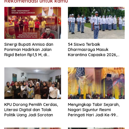
Rekomendasi untuk kamu
Sinergi Bupati Annisa dan
54 Siswa Terbaik
Poniman Hadirkan Jalan
Dharmasraya Masuk
Rigid Beton Rp1,5 M, di
Karantina Capaska 2026,
Nagari Sungai Langkok
SMAN 1 Pulau Punjung
Warga Sampaikan Terima
Mendominasi
Kasih
KPU Dorong Pemilih Cerdas,
Menyingkap Tabir Sejarah,
Literasi Digital dan Tolak
Nagari Siguntur Resmi
Politik Uang Jadi Sorotan
Peringati Hari Jadi Ke-99
Secara Perdana