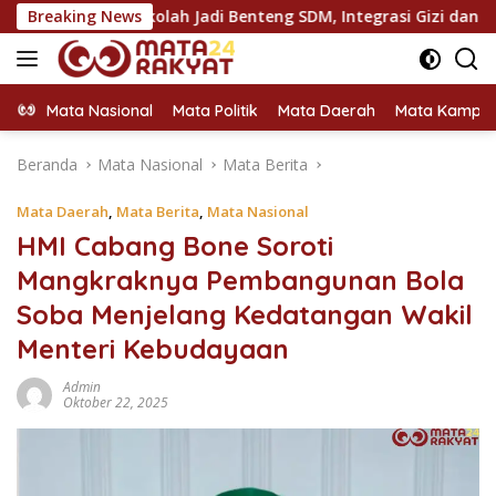
Langsung
olah Jadi Benteng SDM, Integrasi Gizi dan Pendidikan Dinilai Ku
Breaking News
ke
konten
Mata Nasional
Mata Politik
Mata Daerah
Mata Kampu
Beranda
Mata Nasional
Mata Berita
Mata Daerah
,
Mata Berita
,
Mata Nasional
HMI Cabang Bone Soroti
Mangkraknya Pembangunan Bola
Soba Menjelang Kedatangan Wakil
Menteri Kebudayaan
Admin
Oktober 22, 2025