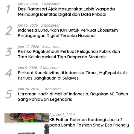
1
Juli 14, 2026
2 Komentar
Desi Ratnasari Ajak Masyarakat Lebih Waspada
Melindungi Identitas Digital dan Data Pribadi
2
Juli 15, 2026
2 Komentar
Indonesia Luncurkan ION untuk Perkuat Ekosistem
Perdagangan Digital Terbuka Nasional
3
Juni 17, 2026
2 Komentar
Pemko Payakumbuh Perkuat Pelayanan Publik dan
Tata Kelola melalui Tiga Ranperda Strategis
4
Juni 8, 2026
2 Komentar
Perkuat Konektivitas di Indonesia Timur, MyRepublic Air
Perluas Jangkauan di Sulawesi
5
Juni 20, 2026
2 Komentar
Ultraman Hadir di Mall of Indonesia, Rayakan 60 Tahun
Sang Pahlawan Legendaris
Agustus 3, 2026
KB Fathur Rahman Kantongi Juara 3
pada Lomba Fashion Show Eco Friendly