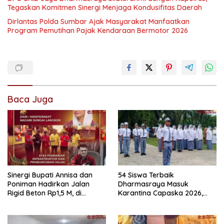
Tegaskan Komitmen Sinergi Menjaga Kondusifitas Daerah
Dirlantas Polda Sumbar Ajak Masyarakat Manfaatkan
Program Pemutihan Pajak Kendaraan Bermotor 2026
Baca Juga
Sinergi Bupati Annisa dan
54 Siswa Terbaik
Poniman Hadirkan Jalan
Dharmasraya Masuk
Rigid Beton Rp1,5 M, di
Karantina Capaska 2026,
Nagari Sungai Langkok
SMAN 1 Pulau Punjung
Warga Sampaikan Terima
Mendominasi
Kasih