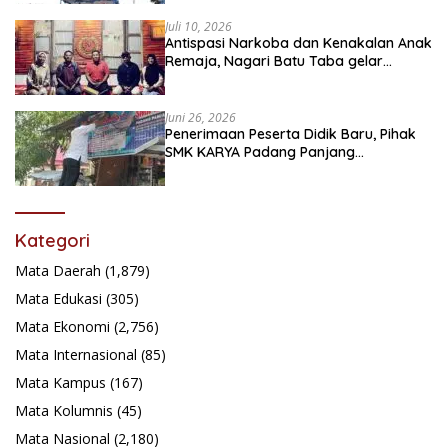
Juli 10, 2026
Antispasi Narkoba dan Kenakalan Anak
Remaja, Nagari Batu Taba gelar
festival Babaliak Ka Surau
Juni 26, 2026
Penerimaan Peserta Didik Baru, Pihak
SMK KARYA Padang Panjang
Promosikan ke Masyarakat Pabasko
Kategori
Mata Daerah
(1,879)
Mata Edukasi
(305)
Mata Ekonomi
(2,756)
Mata Internasional
(85)
Mata Kampus
(167)
Mata Kolumnis
(45)
Mata Nasional
(2,180)