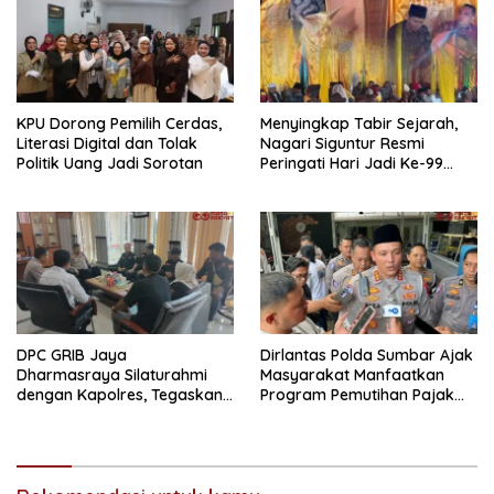
KPU Dorong Pemilih Cerdas,
Menyingkap Tabir Sejarah,
Literasi Digital dan Tolak
Nagari Siguntur Resmi
Politik Uang Jadi Sorotan
Peringati Hari Jadi Ke-99
Secara Perdana
DPC GRIB Jaya
Dirlantas Polda Sumbar Ajak
Dharmasraya Silaturahmi
Masyarakat Manfaatkan
dengan Kapolres, Tegaskan
Program Pemutihan Pajak
Komitmen Sinergi Menjaga
Kendaraan Bermotor 2026
Kondusifitas Daerah