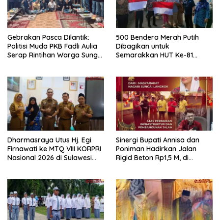
Gebrakan Pasca Dilantik:
500 Bendera Merah Putih
Politisi Muda PKB Fadli Aulia
Dibagikan untuk
Serap Rintihan Warga Sungai
Semarakkan HUT Ke-81
Rumbai dan Koto Besar via
Kemerdekaan RI di
Reses
Dharmasraya
Dharmasraya Utus Hj. Egi
Sinergi Bupati Annisa dan
Firnawati ke MTQ VIII KORPRI
Poniman Hadirkan Jalan
Nasional 2026 di Sulawesi
Rigid Beton Rp1,5 M, di
Selatan
Nagari Sungai Langkok
Warga Sampaikan Terima
Kasih