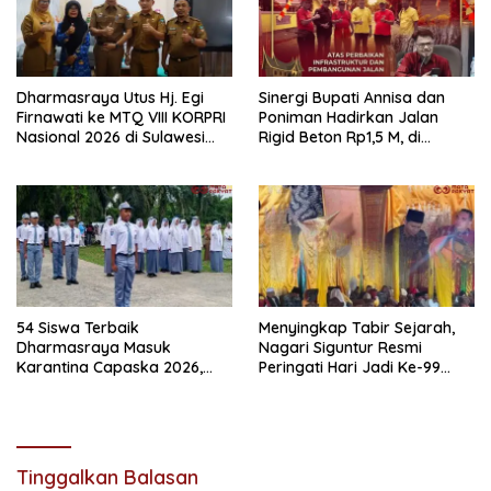
Dharmasraya Utus Hj. Egi
Sinergi Bupati Annisa dan
Firnawati ke MTQ VIII KORPRI
Poniman Hadirkan Jalan
Nasional 2026 di Sulawesi
Rigid Beton Rp1,5 M, di
Selatan
Nagari Sungai Langkok
Warga Sampaikan Terima
Kasih
54 Siswa Terbaik
Menyingkap Tabir Sejarah,
Dharmasraya Masuk
Nagari Siguntur Resmi
Karantina Capaska 2026,
Peringati Hari Jadi Ke-99
SMAN 1 Pulau Punjung
Secara Perdana
Mendominasi
Tinggalkan Balasan