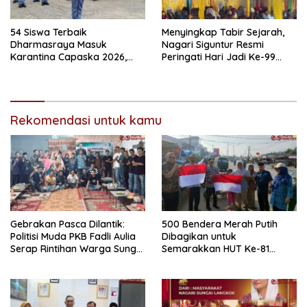
54 Siswa Terbaik
Menyingkap Tabir Sejarah,
Dharmasraya Masuk
Nagari Siguntur Resmi
Karantina Capaska 2026,
Peringati Hari Jadi Ke-99
SMAN 1 Pulau Punjung
Secara Perdana
Mendominasi
Rekomendasi untuk kamu
Gebrakan Pasca Dilantik:
500 Bendera Merah Putih
Politisi Muda PKB Fadli Aulia
Dibagikan untuk
Serap Rintihan Warga Sungai
Semarakkan HUT Ke-81
Rumbai dan Koto Besar via
Kemerdekaan RI di
Reses
Dharmasraya