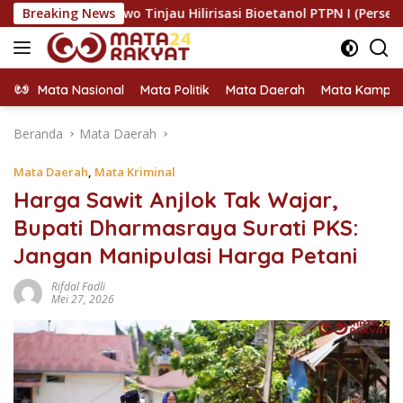
Langsung
bowo Tinjau Hilirisasi Bioetanol PTPN I (Persero), Subholding 
Breaking News
ke
konten
Mata Nasional
Mata Politik
Mata Daerah
Mata Kampu
Beranda
Mata Daerah
Mata Daerah
,
Mata Kriminal
Harga Sawit Anjlok Tak Wajar,
Bupati Dharmasraya Surati PKS:
Jangan Manipulasi Harga Petani
Rifdal Fadli
Mei 27, 2026