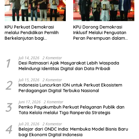
KPU Perkuat Demokrasi
KPU Dorong Demokrasi
melalui Pendidikan Pemilih
Inklusif Melalui Penguatan
Berkelanjutan bagi
Peran Perempuan dalam
Kelompok Rentan, Marjinal,
Pendidikan Pemilih
dan Pemula
1
Juli 14, 2026
2 Komentar
Desi Ratnasari Ajak Masyarakat Lebih Waspada
Melindungi Identitas Digital dan Data Pribadi
2
Juli 15, 2026
2 Komentar
Indonesia Luncurkan ION untuk Perkuat Ekosistem
Perdagangan Digital Terbuka Nasional
3
Juni 17, 2026
2 Komentar
Pemko Payakumbuh Perkuat Pelayanan Publik dan
Tata Kelola melalui Tiga Ranperda Strategis
4
Juli 20, 2026
2 Komentar
Belajar dari ONDC India: Membuka Model Bisnis Baru
bagi Ekonomi Digital Indonesia