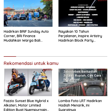
Pertama Magister ITSI
Hadirkan BRIF Sunday Auto
Rayakan 10 Tahun
Corner, BRI Finance
Perjalanan, Inspire Artistry
Mudahkan Warga Bali
Hadirkan Block Party
Wujudkan Mobil Impian
Terbesar di Jakarta
Rekomendasi untuk kamu
Fazzio Sunset Blue Hybrid x
Lomba Foto LRT Hadirkan
Alkateri, Motor Limited
Hadiah Menarik, Ini
Edition Buat Nyempurnain
Syaratnya