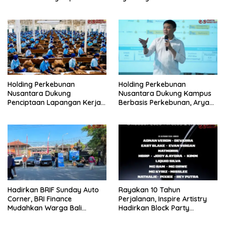
Look Retro-Future Lo
Holding Perkebunan
Holding Perkebunan
Nusantara Dukung
Nusantara Dukung Kampus
Penciptaan Lapangan Kerja,
Berbasis Perkebunan, Arya
PTPN I Serap 15–20 Ribu
Sandhiyudha Jadi
Pekerja di Pabrik Tembakau
Mahasiswa Angkatan
Pertama Magister ITSI
Hadirkan BRIF Sunday Auto
Rayakan 10 Tahun
Corner, BRI Finance
Perjalanan, Inspire Artistry
Mudahkan Warga Bali
Hadirkan Block Party
Wujudkan Mobil Impian
Terbesar di Jakarta