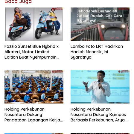
Baca Juga
Fazzio Sunset Blue Hybrid x
Lomba Foto LRT Hadirkan
Alkateri, Motor Limited
Hadiah Menarik, Ini
Edition Buat Nyempurnain
Syaratnya
Look Retro-Future Lo
Holding Perkebunan
Holding Perkebunan
Nusantara Dukung
Nusantara Dukung Kampus
Penciptaan Lapangan Kerja,
Berbasis Perkebunan, Arya
PTPN I Serap 15–20 Ribu
Sandhiyudha Jadi
Pekerja di Pabrik Tembakau
Mahasiswa Angkatan