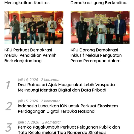
Meningkatkan Kualitas
Demokrasi yang Berkualitas
Demokrasi
KPU Perkuat Demokrasi
KPU Dorong Demokrasi
melalui Pendidikan Pemilih
Inklusif Melalui Penguatan
Berkelanjutan bagi
Peran Perempuan dalam
Kelompok Rentan, Marjinal,
Pendidikan Pemilih
dan Pemula
1
Juli 14, 2026
2 Komentar
Desi Ratnasari Ajak Masyarakat Lebih Waspada
Melindungi Identitas Digital dan Data Pribadi
2
Juli 15, 2026
2 Komentar
Indonesia Luncurkan ION untuk Perkuat Ekosistem
Perdagangan Digital Terbuka Nasional
3
Juni 17, 2026
2 Komentar
Pemko Payakumbuh Perkuat Pelayanan Publik dan
Tata Kelola melalui Tiga Ranperda Strategis