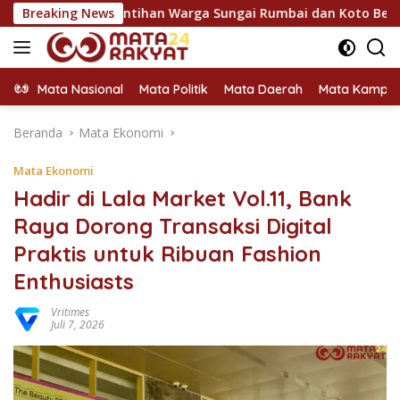
Langsung
ap Rintihan Warga Sungai Rumbai dan Koto Besar via Reses
Breaking News
ke
konten
Mata Nasional
Mata Politik
Mata Daerah
Mata Kampu
Beranda
Mata Ekonomi
Mata Ekonomi
Hadir di Lala Market Vol.11, Bank
Raya Dorong Transaksi Digital
Praktis untuk Ribuan Fashion
Enthusiasts
Vritimes
Juli 7, 2026