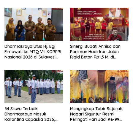
Rumbai dan Koto Besar via
Kemerdekaan RI di
Reses
Dharmasraya
Dharmasraya Utus Hj. Egi
Sinergi Bupati Annisa dan
Firnawati ke MTQ VIII KORPRI
Poniman Hadirkan Jalan
Nasional 2026 di Sulawesi
Rigid Beton Rp1,5 M, di
Selatan
Nagari Sungai Langkok
Warga Sampaikan Terima
Kasih
54 Siswa Terbaik
Menyingkap Tabir Sejarah,
Dharmasraya Masuk
Nagari Siguntur Resmi
Karantina Capaska 2026,
Peringati Hari Jadi Ke-99
SMAN 1 Pulau Punjung
Secara Perdana
Mendominasi