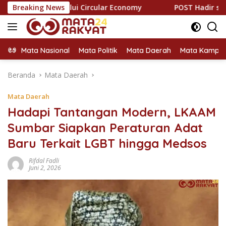
Langsung
elalui Circular Economy
Breaking News
POST Hadir sebagai Solusi POS
ke
konten
Mata Nasional
Mata Politik
Mata Daerah
Mata Kampu
Beranda
Mata Daerah
Mata Daerah
Hadapi Tantangan Modern, LKAAM
Sumbar Siapkan Peraturan Adat
Baru Terkait LGBT hingga Medsos
Rifdal Fadli
Juni 2, 2026