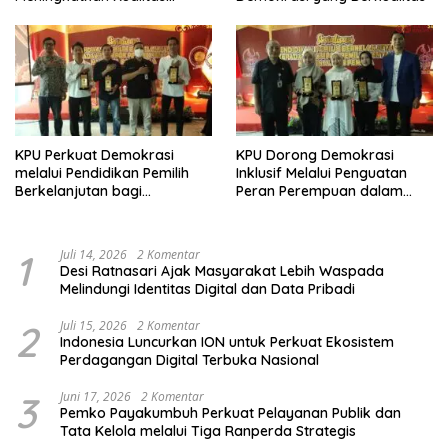
Demokrasi
KPU Perkuat Demokrasi
KPU Dorong Demokrasi
melalui Pendidikan Pemilih
Inklusif Melalui Penguatan
Berkelanjutan bagi
Peran Perempuan dalam
Kelompok Rentan, Marjinal,
Pendidikan Pemilih
dan Pemula
1
Juli 14, 2026
2 Komentar
Desi Ratnasari Ajak Masyarakat Lebih Waspada
Melindungi Identitas Digital dan Data Pribadi
2
Juli 15, 2026
2 Komentar
Indonesia Luncurkan ION untuk Perkuat Ekosistem
Perdagangan Digital Terbuka Nasional
3
Juni 17, 2026
2 Komentar
Pemko Payakumbuh Perkuat Pelayanan Publik dan
Tata Kelola melalui Tiga Ranperda Strategis