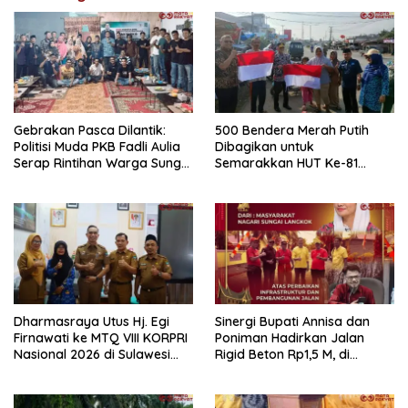
Gebrakan Pasca Dilantik:
500 Bendera Merah Putih
Politisi Muda PKB Fadli Aulia
Dibagikan untuk
Serap Rintihan Warga Sungai
Semarakkan HUT Ke-81
Rumbai dan Koto Besar via
Kemerdekaan RI di
Reses
Dharmasraya
Dharmasraya Utus Hj. Egi
Sinergi Bupati Annisa dan
Firnawati ke MTQ VIII KORPRI
Poniman Hadirkan Jalan
Nasional 2026 di Sulawesi
Rigid Beton Rp1,5 M, di
Selatan
Nagari Sungai Langkok
Warga Sampaikan Terima
Kasih