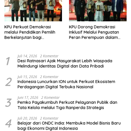
KPU Perkuat Demokrasi
KPU Dorong Demokrasi
melalui Pendidikan Pemilih
Inklusif Melalui Penguatan
Berkelanjutan bagi
Peran Perempuan dalam
Kelompok Rentan, Marjinal,
Pendidikan Pemilih
dan Pemula
1
Juli 14, 2026
2 Komentar
Desi Ratnasari Ajak Masyarakat Lebih Waspada
Melindungi Identitas Digital dan Data Pribadi
2
Juli 15, 2026
2 Komentar
Indonesia Luncurkan ION untuk Perkuat Ekosistem
Perdagangan Digital Terbuka Nasional
3
Juni 17, 2026
2 Komentar
Pemko Payakumbuh Perkuat Pelayanan Publik dan
Tata Kelola melalui Tiga Ranperda Strategis
4
Juli 20, 2026
2 Komentar
Belajar dari ONDC India: Membuka Model Bisnis Baru
bagi Ekonomi Digital Indonesia