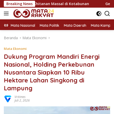
Langsung
 Khitanan Massal di Kotabunan
Breaking News
Gebrakan Pasca Dilanti
ke
konten
Mata Nasional
Mata Politik
Mata Daerah
Mata Kampu
Beranda
Mata Ekonomi
Mata Ekonomi
Dukung Program Mandiri Energi
Nasional, Holding Perkebunan
Nusantara Siapkan 10 Ribu
Hektare Lahan Singkong di
Lampung
Vritimes
Juli 2, 2026