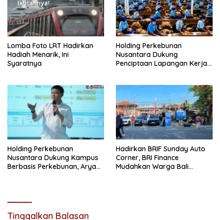
Lomba Foto LRT Hadirkan
Holding Perkebunan
Hadiah Menarik, Ini
Nusantara Dukung
Syaratnya
Penciptaan Lapangan Kerja,
PTPN I Serap 15–20 Ribu
Pekerja di Pabrik Tembakau
Holding Perkebunan
Hadirkan BRIF Sunday Auto
Nusantara Dukung Kampus
Corner, BRI Finance
Berbasis Perkebunan, Arya
Mudahkan Warga Bali
Sandhiyudha Jadi
Wujudkan Mobil Impian
Mahasiswa Angkatan
Pertama Magister ITSI
Tinggalkan Balasan