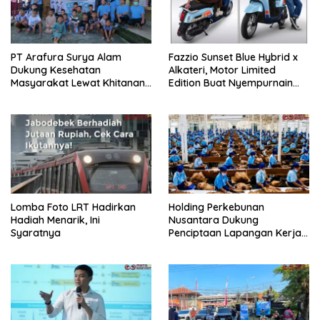
PT Arafura Surya Alam
Fazzio Sunset Blue Hybrid x
Dukung Kesehatan
Alkateri, Motor Limited
Masyarakat Lewat Khitanan
Edition Buat Nyempurnain
Massal di Kotabunan
Look Retro-Future Lo
Lomba Foto LRT Hadirkan
Holding Perkebunan
Hadiah Menarik, Ini
Nusantara Dukung
Syaratnya
Penciptaan Lapangan Kerja,
PTPN I Serap 15–20 Ribu
Pekerja di Pabrik Tembakau