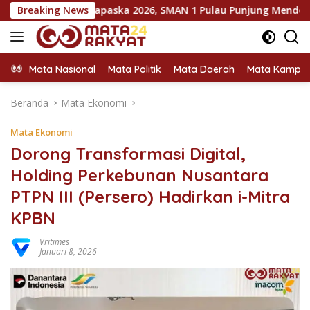
Langsung
ina Capaska 2026, SMAN 1 Pulau Punjung Mendominasi
Breaking News
ke
konten
Mata Nasional
Mata Politik
Mata Daerah
Mata Kampu
Beranda
Mata Ekonomi
Mata Ekonomi
Dorong Transformasi Digital,
Holding Perkebunan Nusantara
PTPN III (Persero) Hadirkan i-Mitra
KPBN
Vritimes
Januari 8, 2026