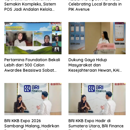
Semakin Kompleks, Sistem
Celebrating Local Brands in
POS Jadi Andalan Kelola
PIK Avenue
Transaksi dan Stok
Pertamina Foundation Bekali
Dukung Gaya Hidup
Lebih dari 500 Calon
Masyarakat dan
Awardee Beasiswa Sobat
Kesejahteraan Hewan, KAI
Bumi Hadapi Tahap
Logistik Layani Lebih dari 90
Wawancara
Ribu Hewan Peliharaan pada
Semester I 2026
BRI KKB Expo 2026
BRI KKB Expo Hadir di
Sambangi Malang, Hadirkan
Sumatera Utara, BRI Finance