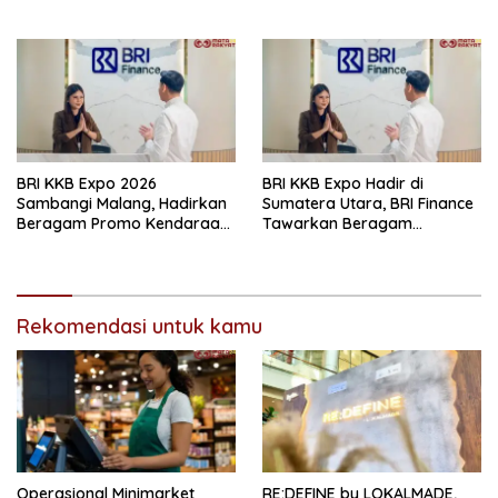
Bumi Hadapi Tahap
Logistik Layani Lebih dari 90
Wawancara
Ribu Hewan Peliharaan pada
Semester I 2026
BRI KKB Expo 2026
BRI KKB Expo Hadir di
Sambangi Malang, Hadirkan
Sumatera Utara, BRI Finance
Beragam Promo Kendaraan
Tawarkan Beragam
dan Pembiayaan
Keuntungan Pembiayaan
Kendaraan
Rekomendasi untuk kamu
Operasional Minimarket
RE:DEFINE by LOKALMADE,