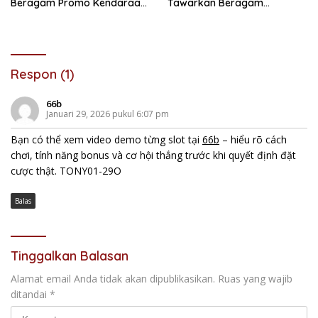
Beragam Promo Kendaraan
Tawarkan Beragam
dan Pembiayaan
Keuntungan Pembiayaan
Kendaraan
Respon (1)
66b
Januari 29, 2026 pukul 6:07 pm
Bạn có thể xem video demo từng slot tại
66b
– hiểu rõ cách
chơi, tính năng bonus và cơ hội thắng trước khi quyết định đặt
cược thật. TONY01-29O
Balas
Tinggalkan Balasan
Alamat email Anda tidak akan dipublikasikan.
Ruas yang wajib
ditandai
*