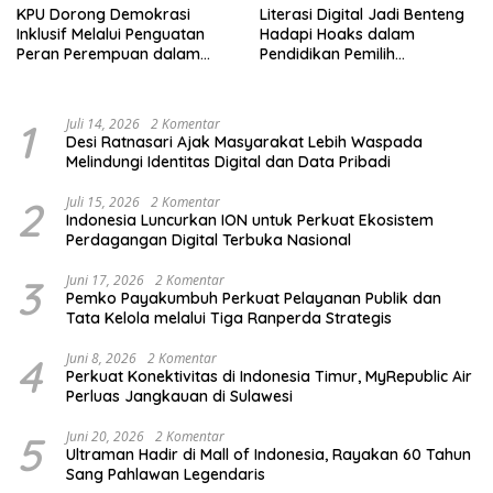
KPU Dorong Demokrasi
Literasi Digital Jadi Benteng
Inklusif Melalui Penguatan
Hadapi Hoaks dalam
Peran Perempuan dalam
Pendidikan Pemilih
Pendidikan Pemilih
Berkelanjutan
1
Juli 14, 2026
2 Komentar
Desi Ratnasari Ajak Masyarakat Lebih Waspada
Melindungi Identitas Digital dan Data Pribadi
2
Juli 15, 2026
2 Komentar
Indonesia Luncurkan ION untuk Perkuat Ekosistem
Perdagangan Digital Terbuka Nasional
3
Juni 17, 2026
2 Komentar
Pemko Payakumbuh Perkuat Pelayanan Publik dan
Tata Kelola melalui Tiga Ranperda Strategis
4
Juni 8, 2026
2 Komentar
Perkuat Konektivitas di Indonesia Timur, MyRepublic Air
Perluas Jangkauan di Sulawesi
5
Juni 20, 2026
2 Komentar
Ultraman Hadir di Mall of Indonesia, Rayakan 60 Tahun
Sang Pahlawan Legendaris