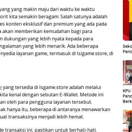
 yang yang makin maju dari waktu ke waktu
rit kita semakin beragam. Salah satunya adalah
es konten eksklusif dan premium yang ada pada
 juga akan memberikan kemudahan bagi para
n dukungan yang lebih nyata kepada para
ngalaman yang lebih menarik. Ada beberapa
Seko
Pend
nyedia layanan game, termasuk di Isigame.store, di
e
yang tersedia di Isgame.store adalah melalui
KPU
 kita kenal dengan sebutan E-Wallet. Metode ini
Pend
n oleh para pengguna layanan tersebut.
Berk
Meni
Tak hanya itu, beberapa di antaranya menawarkan
Dem
t transaksinya menjadi lebih hemat.
ansaksi ini, pastikan untuk berhati-hati.