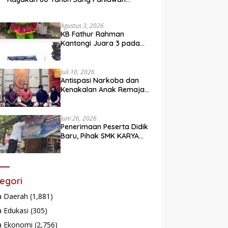
Legendaris
Agustus 3, 2026
KB Fathur Rahman
Kantongi Juara 3 pada
Lomba Fashion Show Eco
Friendly
Juli 10, 2026
Antispasi Narkoba dan
Kenakalan Anak Remaja,
Nagari Batu Taba gelar
festival Babaliak Ka
Surau
Juni 26, 2026
Penerimaan Peserta Didik
Baru, Pihak SMK KARYA
Padang Panjang
Promosikan ke
Masyarakat Pabasko
egori
a Daerah
(1,881)
 Edukasi
(305)
a Ekonomi
(2,756)