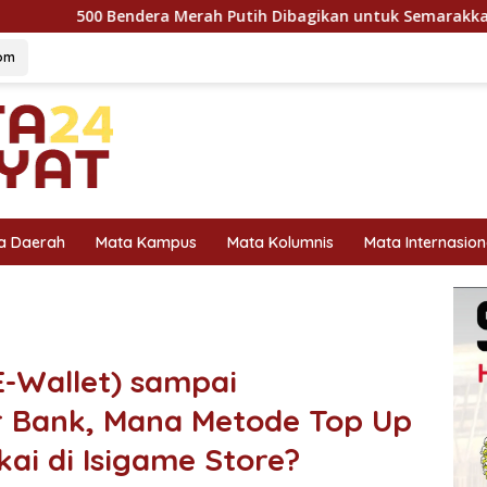
 Merah Putih Dibagikan untuk Semarakkan HUT Ke-81 Kemerdek
om
a Daerah
Mata Kampus
Mata Kolumnis
Mata Internasion
E-Wallet) sampai
 Bank, Mana Metode Top Up
ai di Isigame Store?