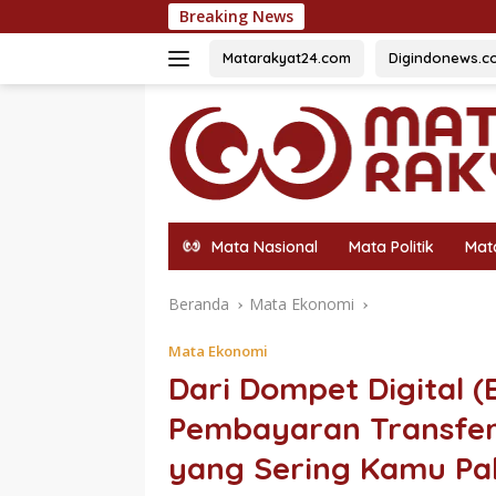
Langsung
Breaking News
500 Bendera
ke
konten
Matarakyat24.com
Digindonews.c
Mata Nasional
Mata Politik
Mat
Beranda
Mata Ekonomi
Mata Ekonomi
Dari Dompet Digital (
Pembayaran Transfer
yang Sering Kamu Pak