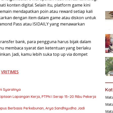
i konten digital. Selain itu, platform game kini
pemain mendapatkan poin atau reward setiap kali
ukarkan dengan item dalam game atau diskon untuk
Diamond Pass atau ISIDAILY yang menawarkan
 transfer bank, para pengguna harus bijak dalam
amu membaca syarat dan ketentuan yang berlaku
inkan. Jadi, kamu lebih suka top up via dompet
i
VRITIMES
Kat
ni Syaratnya
ptaan Lapangan Kerja, PTPN I Serap 15–20 Ribu Pekerja
Mat
Mata
pus Berbasis Perkebunan, Arya Sandhiyudha Jadi
Mat