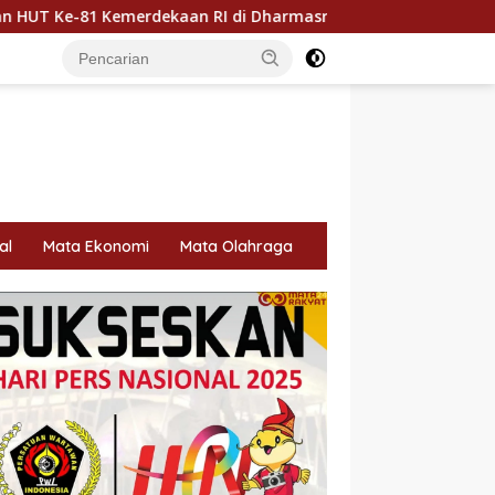
aan RI di Dharmasraya
Dharmasraya Utus Hj. Egi Firnaw
al
Mata Ekonomi
Mata Olahraga