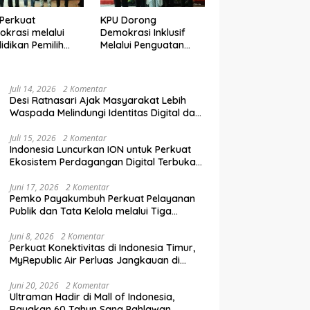
Perkuat
KPU Dorong
krasi melalui
Demokrasi Inklusif
idikan Pemilih
Melalui Penguatan
elanjutan bagi
Peran Perempuan
mpok Rentan,
dalam Pendidikan
inal, dan Pemula
Pemilih
Juli 14, 2026
2 Komentar
Desi Ratnasari Ajak Masyarakat Lebih
Waspada Melindungi Identitas Digital dan
Data Pribadi
Juli 15, 2026
2 Komentar
Indonesia Luncurkan ION untuk Perkuat
Ekosistem Perdagangan Digital Terbuka
Nasional
Juni 17, 2026
2 Komentar
Pemko Payakumbuh Perkuat Pelayanan
Publik dan Tata Kelola melalui Tiga
Ranperda Strategis
Juni 8, 2026
2 Komentar
Perkuat Konektivitas di Indonesia Timur,
MyRepublic Air Perluas Jangkauan di
Sulawesi
Juni 20, 2026
2 Komentar
Ultraman Hadir di Mall of Indonesia,
Rayakan 60 Tahun Sang Pahlawan