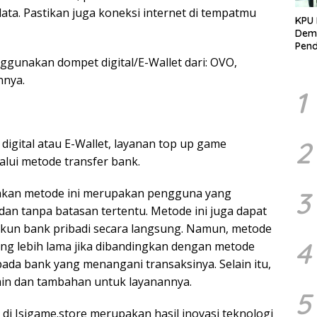
ta. Pastikan juga koneksi internet di tempatmu
KPU 
Demo
Pend
Berk
ggunakan dompet digital/E-Wallet dari: OVO,
Kelo
nnya.
Marj
1
2
igital atau E-Wallet, layanan top up game
alui metode transfer bank.
3
akan metode ini merupakan pengguna yang
dan tanpa batasan tertentu. Metode ini juga dapat
kun bank pribadi secara langsung. Namun, metode
4
ng lebih lama jika dibandingkan dengan metode
 pada bank yang menangani transaksinya. Selain itu,
in dan tambahan untuk layanannya.
5
di Isigame.store merupakan hasil inovasi teknologi