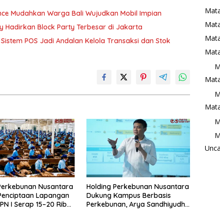
Mata
ance Mudahkan Warga Bali Wujudkan Mobil Impian
Mat
ry Hadirkan Block Party Terbesar di Jakarta
Mata
Sistem POS Jadi Andalan Kelola Transaksi dan Stok
Mata
M
Mata
M
Mata
M
M
Unca
Perkebunan Nusantara
Holding Perkebunan Nusantara
Penciptaan Lapangan
Dukung Kampus Berbasis
TPN I Serap 15–20 Ribu
Perkebunan, Arya Sandhiyudha
di Pabrik Tembakau
Jadi Mahasiswa Angkatan