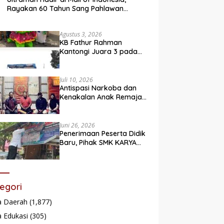
Rayakan 60 Tahun Sang Pahlawan
Legendaris
Agustus 3, 2026
KB Fathur Rahman
Kantongi Juara 3 pada
Lomba Fashion Show Eco
Friendly
Juli 10, 2026
Antispasi Narkoba dan
Kenakalan Anak Remaja,
Nagari Batu Taba gelar
festival Babaliak Ka
Surau
Juni 26, 2026
Penerimaan Peserta Didik
Baru, Pihak SMK KARYA
Padang Panjang
Promosikan ke
Masyarakat Pabasko
egori
a Daerah
(1,877)
 Edukasi
(305)