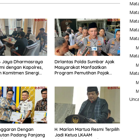
Mat
Mata
Mat
Mata
Mata
M
Mata
B Jaya Dharmasraya
Dirlantas Polda Sumbar Ajak
M
hmi dengan Kapolres,
Masyarakat Manfaatkan
 Komitmen Sinergi
Program Pemutihan Pajak
Mata
Kondusifitas Daerah
Kendaraan Bermotor 2026
M
M
Unca
Anggaran Dengan
H. Marlon Martua Resmi Terpilih
 Rutan Padang Panjang
Jadi Ketua LKAAM