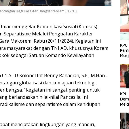
 Tantangan Bagi Karakter Bangsa/Penrem 012/TU
mar menggelar Komunikasi Sosial (Komsos)
 Separatisme Melalui Penguatan Karakter
Gara Makorem, Rabu (20/11/2024). Kegiatan ini
KPU 
tara masyarakat dengan TNI AD, khususnya Korem
Pemi
okok sebagai Satuan Komando Kewilayahan
Marj
012/TU Kolonel Inf Benny Rahadian, S.E., M.Han.,
tangan globalisasi dan kemajuan teknologi,
er bangsa. “Kegiatan ini sangat penting untuk
KPU
 berlandaskan nilai-nilai Pancasila. Ini
Demo
adikalisme dan separatisme dalam kehidupan
Mela
Per
dala
Pemi
dapat menciptakan lingkungan yang mandiri,