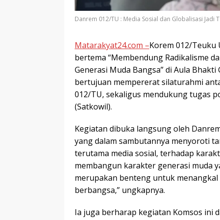
Danrem 012/TU : Media Sosial dan Globalisasi Jadi
Matarakyat24.com –
Korem 012/Teuku U
bertema “Membendung Radikalisme dan
Generasi Muda Bangsa” di Aula Bhakti 
bertujuan mempererat silaturahmi an
012/TU, sekaligus mendukung tugas p
(Satkowil).
Kegiatan dibuka langsung oleh Danrem 
yang dalam sambutannya menyoroti tan
terutama media sosial, terhadap karakt
membangun karakter generasi muda yang
merupakan benteng untuk menangkal r
berbangsa,” ungkapnya.
Ia juga berharap kegiatan Komsos ini 