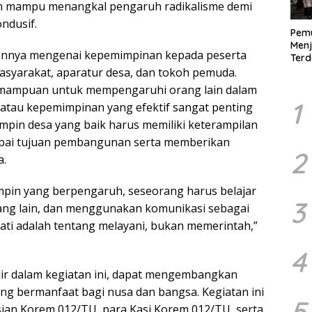
an mampu menangkal pengaruh radikalisme demi
ndusif.
Pem
Menj
nnya mengenai kepemimpinan kepada peserta
Ter
Demo
masyarakat, aparatur desa, dan tokoh pemuda.
Digit
mampuan untuk mempengaruhi orang lain dalam
1
 atau kepemimpinan yang efektif sangat penting
mpin desa yang baik harus memiliki keterampilan
pai tujuan pembangunan serta memberikan
2
a.
pin yang berpengaruh, seseorang harus belajar
3
ang lain, dan menggunakan komunikasi sebagai
ati adalah tentang melayani, bukan memerintah,”
4
ir dalam kegiatan ini, dapat mengembangkan
ng bermanfaat bagi nusa dan bangsa. Kegiatan ini
5
isjan Korem 012/TU, para Kasi Korem 012/TU, serta