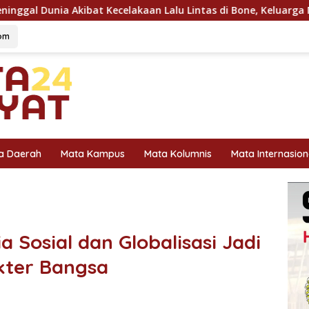
akaan Lalu Lintas di Bone, Keluarga Mengaku Belum Terima Per
om
a Daerah
Mata Kampus
Mata Kolumnis
Mata Internasion
 Sosial dan Globalisasi Jadi
kter Bangsa