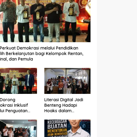
Perkuat Demokrasi melalui Pendidikan
lih Berkelanjutan bagi Kelompok Rentan,
inal, dan Pemula
 Dorong
Literasi Digital Jadi
krasi Inklusif
Benteng Hadapi
lui Penguatan
Hoaks dalam
an Perempuan
Pendidikan Pemilih
m Pendidikan
Berkelanjutan
lih