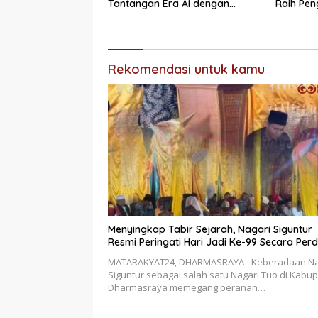
Tantangan Era AI dengan
Raih Pen
Integritas dan Kolaborasi
Sempurn
Bukittin
Rekomendasi untuk kamu
Menyingkap Tabir Sejarah, Nagari Siguntur
Resmi Peringati Hari Jadi Ke-99 Secara Per
MATARAKYAT24, DHARMASRAYA –Keberadaan Na
Siguntur sebagai salah satu Nagari Tuo di Kabu
Dharmasraya memegang peranan…