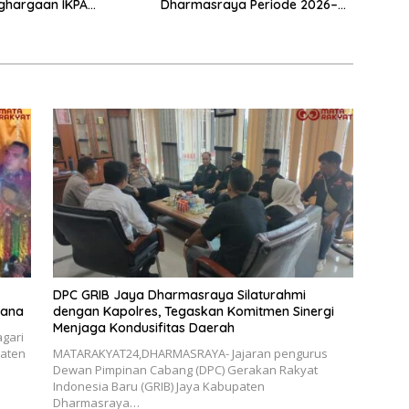
ghargaan IKPA
Dharmasraya Periode 2026–
a pada KPPN
2031
ggi Awards 2026
DPC GRIB Jaya Dharmasraya Silaturahmi
dana
dengan Kapolres, Tegaskan Komitmen Sinergi
Menjaga Kondusifitas Daerah
gari
paten
MATARAKYAT24,DHARMASRAYA- Jajaran pengurus
Dewan Pimpinan Cabang (DPC) Gerakan Rakyat
Indonesia Baru (GRIB) Jaya Kabupaten
Dharmasraya…