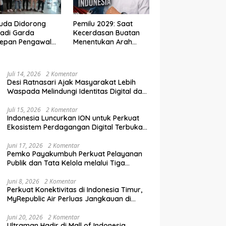
uda Didorong
Pemilu 2029: Saat
adi Garda
Kecerdasan Buatan
depan Pengawal
Menentukan Arah
krasi di Era
Demokrasi Indonesia
al
Juli 14, 2026
2 Komentar
Desi Ratnasari Ajak Masyarakat Lebih
Waspada Melindungi Identitas Digital dan
Data Pribadi
Juli 15, 2026
2 Komentar
Indonesia Luncurkan ION untuk Perkuat
Ekosistem Perdagangan Digital Terbuka
Nasional
Juni 17, 2026
2 Komentar
Pemko Payakumbuh Perkuat Pelayanan
Publik dan Tata Kelola melalui Tiga
Ranperda Strategis
Juni 8, 2026
2 Komentar
Perkuat Konektivitas di Indonesia Timur,
MyRepublic Air Perluas Jangkauan di
Sulawesi
Juni 20, 2026
2 Komentar
Ultraman Hadir di Mall of Indonesia,