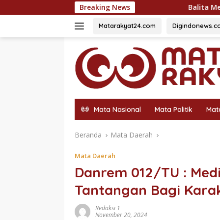
Langsung
Breaking News
Balita Meninggal Dunia Akibat Kecel
ke
konten
Matarakyat24.com
Digindonews.c
Mata Nasional
Mata Politik
Mat
Beranda
Mata Daerah
Mata Daerah
Danrem 012/TU : Media
Tantangan Bagi Kara
Redaksi 1
November 20, 2024