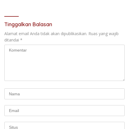
Secara Perdana
Komitmen Sinergi Menjaga
Kondusifitas Daerah
Tinggalkan Balasan
Alamat email Anda tidak akan dipublikasikan.
Ruas yang wajib
ditandai
*