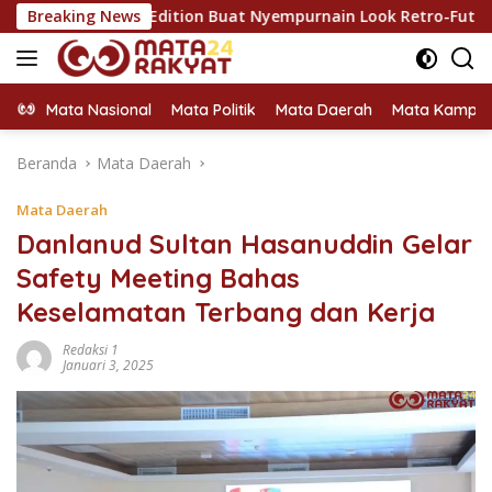
Langsung
imited Edition Buat Nyempurnain Look Retro-Future Lo
Breaking News
ke
konten
Mata Nasional
Mata Politik
Mata Daerah
Mata Kampu
Beranda
Mata Daerah
Mata Daerah
Danlanud Sultan Hasanuddin Gelar
Safety Meeting Bahas
Keselamatan Terbang dan Kerja
Redaksi 1
Januari 3, 2025