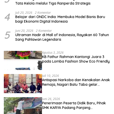
Tata Kelola melalui Tiga Ranperda Strategis
4
Juli 20, 2026
2 Komentar
Belajar dari ONDC India: Membuka Model Bisnis Baru
bagi Ekonomi Digital Indonesia
5
Juni 20, 2026
2 Komentar
Ultraman Hadir di Mall of Indonesia, Rayakan 60 Tahun
Sang Pahlawan Legendaris
Agustus 3, 2026
KB Fathur Rahman Kantongi Juara 3
pada Lomba Fashion Show Eco Friendly
Juli 10, 2026
Antispasi Narkoba dan Kenakalan Anak
Remaja, Nagari Batu Taba gelar
festival Babaliak Ka Surau
Juni 26, 2026
Penerimaan Peserta Didik Baru, Pihak
SMK KARYA Padang Panjang
Promosikan ke Masyarakat Pabasko