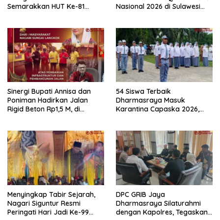
Semarakkan HUT Ke-81
Nasional 2026 di Sulawesi
Kemerdekaan RI di
Selatan
Dharmasraya
Sinergi Bupati Annisa dan
54 Siswa Terbaik
Poniman Hadirkan Jalan
Dharmasraya Masuk
Rigid Beton Rp1,5 M, di
Karantina Capaska 2026,
Nagari Sungai Langkok
SMAN 1 Pulau Punjung
Warga Sampaikan Terima
Mendominasi
Kasih
Menyingkap Tabir Sejarah,
DPC GRIB Jaya
Nagari Siguntur Resmi
Dharmasraya Silaturahmi
Peringati Hari Jadi Ke-99
dengan Kapolres, Tegaskan