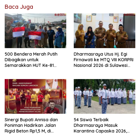
Baca Juga
500 Bendera Merah Putih
Dharmasraya Utus Hj. Egi
Dibagikan untuk
Firnawati ke MTQ VIII KORPRI
Semarakkan HUT Ke-81
Nasional 2026 di Sulawesi
Kemerdekaan RI di
Selatan
Dharmasraya
Sinergi Bupati Annisa dan
54 Siswa Terbaik
Poniman Hadirkan Jalan
Dharmasraya Masuk
Rigid Beton Rp1,5 M, di
Karantina Capaska 2026,
Nagari Sungai Langkok
SMAN 1 Pulau Punjung