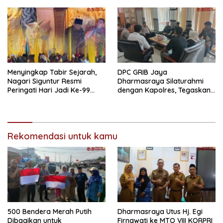
Warga Sampaikan Terima
Mendominasi
Kasih
Menyingkap Tabir Sejarah,
DPC GRIB Jaya
Nagari Siguntur Resmi
Dharmasraya Silaturahmi
Peringati Hari Jadi Ke-99
dengan Kapolres, Tegaskan
Secara Perdana
Komitmen Sinergi Menjaga
Kondusifitas Daerah
Rekomendasi untuk kamu
500 Bendera Merah Putih
Dharmasraya Utus Hj. Egi
Dibagikan untuk
Firnawati ke MTQ VIII KORPRI