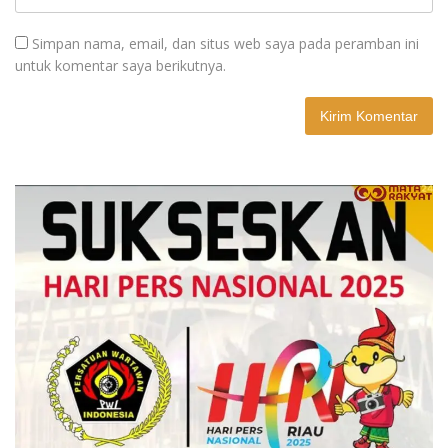
Simpan nama, email, dan situs web saya pada peramban ini
untuk komentar saya berikutnya.
A
l
t
e
r
n
a
t
i
v
e
: