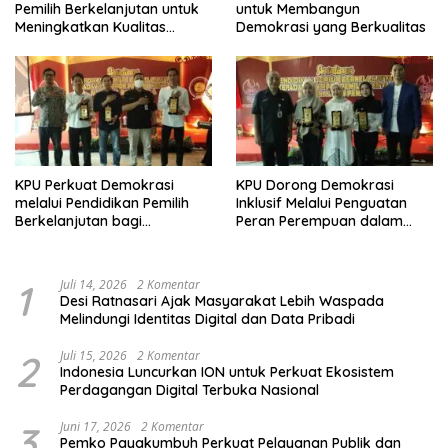
Pemilih Berkelanjutan untuk
untuk Membangun
Meningkatkan Kualitas
Demokrasi yang Berkualitas
Demokrasi
KPU Perkuat Demokrasi
KPU Dorong Demokrasi
melalui Pendidikan Pemilih
Inklusif Melalui Penguatan
Berkelanjutan bagi
Peran Perempuan dalam
Kelompok Rentan, Marjinal,
Pendidikan Pemilih
dan Pemula
1
Juli 14, 2026
2 Komentar
Desi Ratnasari Ajak Masyarakat Lebih Waspada
Melindungi Identitas Digital dan Data Pribadi
2
Juli 15, 2026
2 Komentar
Indonesia Luncurkan ION untuk Perkuat Ekosistem
Perdagangan Digital Terbuka Nasional
3
Juni 17, 2026
2 Komentar
Pemko Payakumbuh Perkuat Pelayanan Publik dan