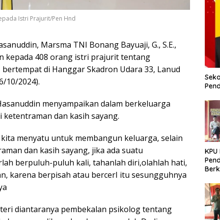
ada Istri Prajurit/Pen Hnd
sanuddin, Marsma TNI Bonang Bayuaji, G., S.E.,
kepada 408 orang istri prajurit tentang
bertempat di Hanggar Skadron Udara 33, Lanud
Seko
6/10/2024).
Pend
Hasanuddin menyampaikan dalam berkeluarga
i ketentraman dan kasih sayang.
 kita menyatu untuk membangun keluarga, selain
raman dan kasih sayang, jika ada suatu
KPU
Pend
ah berpuluh-puluh kali, tahanlah diri,olahlah hati,
Berk
n, karena berpisah atau bercerI itu sesungguhnya
Meni
ya
Dem
eri diantaranya pembekalan psikolog tentang