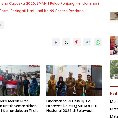
tina Capaska 2026, SMAN 1 Pulau Punjung Mendominasi
Resmi Peringati Hari Jadi Ke-99 Secara Perdana
U
Kat
era Merah Putih
Dharmasraya Utus Hj. Egi
Mat
an untuk Semarakkan
Firnawati ke MTQ VIII KORPRI
Mata
1 Kemerdekaan RI di
Nasional 2026 di Sulawesi
raya
Selatan
Mat