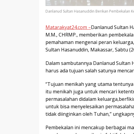
Danlanud Sultan Hasanuddin Berikan Pembekalan Kep
Matarakyat24.com –
Danlanud Sultan Ha
M.M., CHRMP., memberikan pembekalan 
pemahaman mengenai peran keluarga, 
Sultan Hasanuddin, Makassar, Sabtu (2
Dalam sambutannya Danlanud Sultan 
harus ada tujuan salah satunya mencar
“Tujuan menikah yang utama tentunya
itu menikah juga untuk mencari ketent
permasalahan didalam keluarga,berfikirl
untuk bisa menyelesaikan permasalaha
tidak diinginkan oleh Tuhan,” ungkapn
Pembekalan ini mencakup berbagai mat