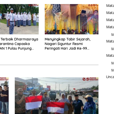
Mata
Mat
Mata
Mata
M
 Terbaik Dharmasraya
Menyingkap Tabir Sejarah,
Mata
arantina Capaska
Nagari Siguntur Resmi
AN 1 Pulau Punjung
Peringati Hari Jadi Ke-99
M
nasi
Secara Perdana
Mata
M
M
Unca