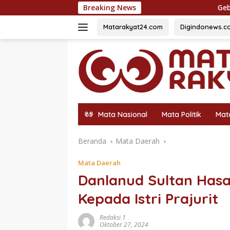
Langsung
Breaking News
Gebrakan Pasca Dilantik: Poli
ke
konten
Matarakyat24.com
Digindonews.c
Mata Nasional
Mata Politik
Mat
Beranda
Mata Daerah
Mata Daerah
Danlanud Sultan Has
Kepada Istri Prajurit
Redaksi 1
Oktober 27, 2024