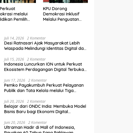
Perkuat
KPU Dorong
krasi melalui
Demokrasi Inklusif
idikan Pemilih
Melalui Penguatan
elanjutan bagi
Peran Perempuan
mpok Rentan,
dalam Pendidikan
inal, dan Pemula
Pemilih
Juli 14, 2026
2 Komentar
Desi Ratnasari Ajak Masyarakat Lebih
Waspada Melindungi Identitas Digital dan
Data Pribadi
Juli 15, 2026
2 Komentar
Indonesia Luncurkan ION untuk Perkuat
Ekosistem Perdagangan Digital Terbuka
Nasional
Juni 17, 2026
2 Komentar
Pemko Payakumbuh Perkuat Pelayanan
Publik dan Tata Kelola melalui Tiga
Ranperda Strategis
Juli 20, 2026
2 Komentar
Belajar dari ONDC India: Membuka Model
Bisnis Baru bagi Ekonomi Digital
Indonesia
Juni 20, 2026
2 Komentar
Ultraman Hadir di Mall of Indonesia,
Rayakan 60 Tahun Sang Pahlawan