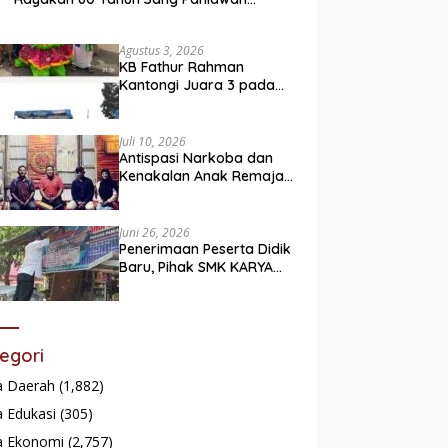
Legendaris
Agustus 3, 2026
KB Fathur Rahman
Kantongi Juara 3 pada
Lomba Fashion Show Eco
Friendly
Juli 10, 2026
Antispasi Narkoba dan
Kenakalan Anak Remaja,
Nagari Batu Taba gelar
festival Babaliak Ka
Surau
Juni 26, 2026
Penerimaan Peserta Didik
Baru, Pihak SMK KARYA
Padang Panjang
Promosikan ke
Masyarakat Pabasko
egori
a Daerah
(1,882)
 Edukasi
(305)
a Ekonomi
(2,757)