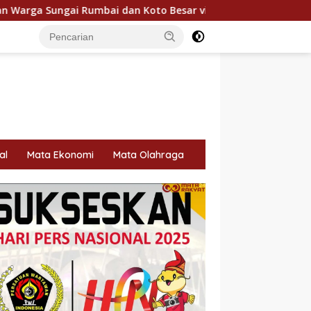
an Koto Besar via Reses
Fazzio Sunset Blue Hybrid x Al
al
Mata Ekonomi
Mata Olahraga