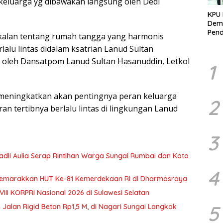
keluarga yg dibawakan langsung oleh Dedi
KPU 
Demo
Pend
ekalan tentang rumah tangga yang harmonis
Berk
rlalu lintas didalam ksatrian Lanud Sultan
Kelo
Marj
 oleh Dansatpom Lanud Sultan Hasanuddin, Letkol
1
 meningkatkan akan pentingnya peran keluarga
2
n tertibnya berlalu lintas di lingkungan Lanud
3
 Fadli Aulia Serap Rintihan Warga Sungai Rumbai dan Koto
4
 Semarakkan HUT Ke-81 Kemerdekaan RI di Dharmasraya
III KORPRI Nasional 2026 di Sulawesi Selatan
5
 Jalan Rigid Beton Rp1,5 M, di Nagari Sungai Langkok