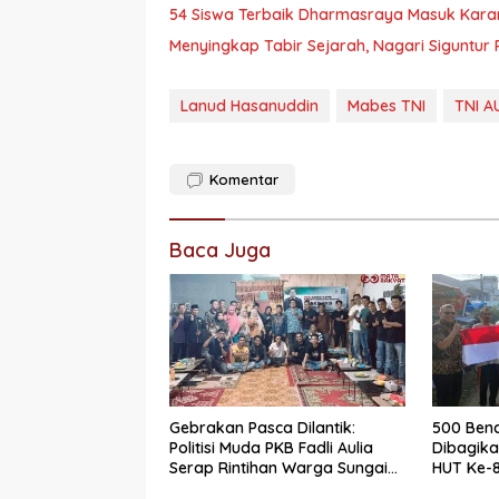
54 Siswa Terbaik Dharmasraya Masuk Karan
Menyingkap Tabir Sejarah, Nagari Siguntur 
Lanud Hasanuddin
Mabes TNI
TNI A
Komentar
Baca Juga
Gebrakan Pasca Dilantik:
500 Bend
Politisi Muda PKB Fadli Aulia
Dibagik
Serap Rintihan Warga Sungai
HUT Ke-8
Rumbai dan Koto Besar via
Dharmas