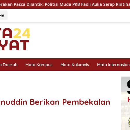
tisi Muda PKB Fadli Aulia Serap Rintihan Warga Sungai Rumbai d
om
a Daerah
Mata Kampus
Mata Kolumnis
Mata Internasion
anuddin Berikan Pembekalan