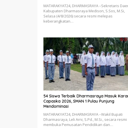
MATARAKYAT24, DHARMASRAYA –Sekretaris Dae
Kabupaten Dharmasraya Medison, S.Sos, M.Si,
Selasa (4/8/2026) secara resmi melepas
keberangkatan…
54 Siswa Terbaik Dharmasraya Masuk Kara
Capaska 2026, SMAN 1 Pulau Punjung
Mendominasi
MATARAKYAT24, DHARMASRAYA –Wakil Bupati
Dharmasraya, Leli Arni, S.Pd., M.Si., secara resmi
membuka Pemusatan Pendidikan dan…