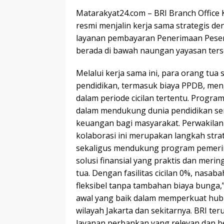
Matarakyat24.com – BRI Branch Office K
resmi menjalin kerja sama strategis 
layanan pembayaran Penerimaan Pesert
berada di bawah naungan yayasan ters
Melalui kerja sama ini, para orang tua
pendidikan, termasuk biaya PPDB, me
dalam periode cicilan tertentu. Progra
dalam mendukung dunia pendidikan s
keuangan bagi masyarakat. Perwakila
kolaborasi ini merupakan langkah str
sekaligus mendukung program pemerint
solusi finansial yang praktis dan mer
tua. Dengan fasilitas cicilan 0%, nas
fleksibel tanpa tambahan biaya bunga,”
awal yang baik dalam memperkuat hub
wilayah Jakarta dan sekitarnya. BRI t
layanan perbankan yang relevan dan b