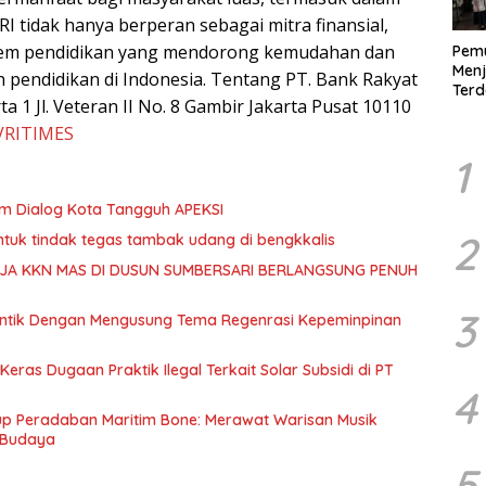
BRI tidak hanya berperan sebagai mitra finansial,
istem pendidikan yang mendorong kemudahan dan
Pem
Menj
endidikan di Indonesia. Tentang PT. Bank Rakyat
Ter
a 1 Jl. Veteran II No. 8 Gambir Jakarta Pusat 10110
Demo
Digit
VRITIMES
1
m Dialog Kota Tangguh APEKSI
2
ntuk tindak tegas tambak udang di bengkkalis
RJA KKN MAS DI DUSUN SUMBERSARI BERLANGSUNG PENUH
3
ilantik Dengan Mengusung Tema Regenrasi Kepeminpinan
as Dugaan Praktik Ilegal Terkait Solar Subsidi di PT
4
up Peradaban Maritim Bone: Merawat Warisan Musik
 Budaya
5