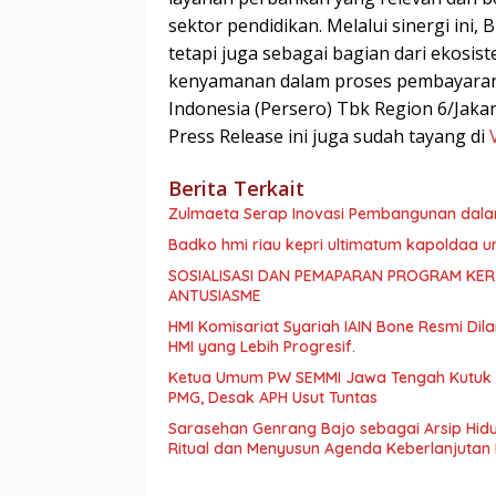
sektor pendidikan. Melalui sinergi ini, 
tetapi juga sebagai bagian dari ekos
kenyamanan dalam proses pembayaran p
Indonesia (Persero) Tbk Region 6/Jakart
Press Release ini juga sudah tayang di
Berita Terkait
Zulmaeta Serap Inovasi Pembangunan dala
Badko hmi riau kepri ultimatum kapoldaa u
SOSIALISASI DAN PEMAPARAN PROGRAM KE
ANTUSIASME
HMI Komisariat Syariah IAIN Bone Resmi D
HMI yang Lebih Progresif.
Ketua Umum PW SEMMI Jawa Tengah Kutuk Ker
PMG, Desak APH Usut Tuntas
Sarasehan Genrang Bajo sebagai Arsip Hid
Ritual dan Menyusun Agenda Keberlanjutan