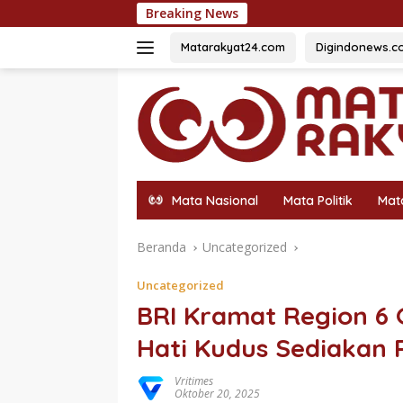
Langsung
Breaking News
Dukung Gaya Hidup M
ke
konten
Matarakyat24.com
Digindonews.c
Mata Nasional
Mata Politik
Mat
Beranda
Uncategorized
Uncategorized
BRI Kramat Region 6
Hati Kudus Sediakan
Vritimes
Oktober 20, 2025