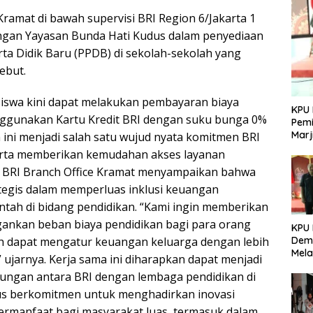
ramat di bawah supervisi BRI Region 6/Jakarta 1
dengan Yayasan Bunda Hati Kudus dalam penyediaan
a Didik Baru (PPDB) di sekolah-sekolah yang
ebut.
 siswa kini dapat melakukan pembayaran biaya
KPU 
nggunakan Kartu Kredit BRI dengan suku bunga 0%
Pemi
Marj
m ini menjadi salah satu wujud nyata komitmen BRI
erta memberikan kemudahan akses layanan
n BRI Branch Office Kramat menyampaikan bahwa
ategis dalam memperluas inklusi keuangan
ah di bidang pendidikan. “Kami ingin memberikan
ingankan beban biaya pendidikan bagi para orang
KPU
abah dapat mengatur keuangan keluarga dengan lebih
Demo
Mela
 ujarnya. Kerja sama ini diharapkan dapat menjadi
Per
ungan antara BRI dengan lembaga pendidikan di
dala
Pemi
erus berkomitmen untuk menghadirkan inovasi
ermanfaat bagi masyarakat luas, termasuk dalam