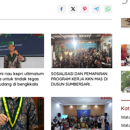
i riau kepri ultimatum
SOSIALISASI DAN PEMAPARAN
 untuk tindak tegas
PROGRAM KERJA KKN MAS DI
dang di bengkkalis
DUSUN SUMBERSARI
BERLANGSUNG PENUH
ANTUSIASME
Kat
Mat
Mata