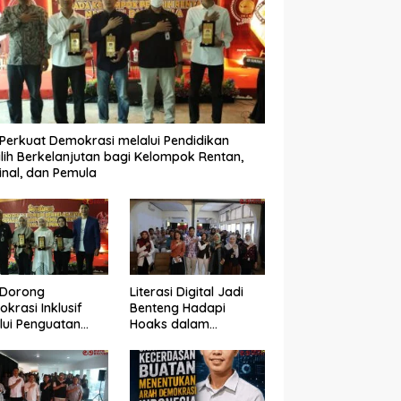
Perkuat Demokrasi melalui Pendidikan
lih Berkelanjutan bagi Kelompok Rentan,
inal, dan Pemula
 Dorong
Literasi Digital Jadi
krasi Inklusif
Benteng Hadapi
lui Penguatan
Hoaks dalam
an Perempuan
Pendidikan Pemilih
m Pendidikan
Berkelanjutan
lih