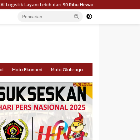
dari 90 Ribu Hewan Peliharaan pada Semester I 2026
B
al
Mata Ekonomi
Mata Olahraga