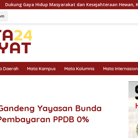
asyarakat dan Kesejahteraan Hewan, KAI Logistik Layani Lebih 
om
a Daerah
Mata Kampus
Mata Kolumnis
Mata Internasion
 Gandeng Yayasan Bunda
 Pembayaran PPDB 0%