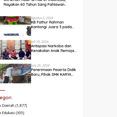
Rayakan 60 Tahun Sang Pahlawan
Legendaris
Agustus 3, 2026
KB Fathur Rahman
Kantongi Juara 3 pada
Lomba Fashion Show Eco
Friendly
Juli 10, 2026
Antispasi Narkoba dan
Kenakalan Anak Remaja,
Nagari Batu Taba gelar
festival Babaliak Ka
Surau
Juni 26, 2026
Penerimaan Peserta Didik
Baru, Pihak SMK KARYA
Padang Panjang
Promosikan ke
Masyarakat Pabasko
egori
a Daerah
(1,877)
 Edukasi
(305)