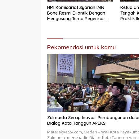
HMI Komisariat Syariah IAIN
Ketua U
Bone Resmi Dilantik Dengan
Tengah 
Mengusung Tema Regenrasi
Praktik I
Kepeminpinan HMI yang Lebih
Subsidi 
Progresif.
Usut Tun
Rekomendasi untuk kamu
Zulmaeta Serap Inovasi Pembangunan dal
Dialog Kota Tangguh APEKSI
Matarakyat24.com, Medan – Wali Kota Payakum
Zulmaeta, menghadiri Dialog Kota Tangguh yang