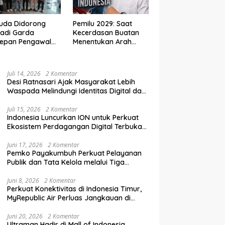
uda Didorong
Pemilu 2029: Saat
adi Garda
Kecerdasan Buatan
depan Pengawal
Menentukan Arah
krasi di Era
Demokrasi Indonesia
al
Juli 14, 2026
2 Komentar
Desi Ratnasari Ajak Masyarakat Lebih
Waspada Melindungi Identitas Digital dan
Data Pribadi
Juli 15, 2026
2 Komentar
Indonesia Luncurkan ION untuk Perkuat
Ekosistem Perdagangan Digital Terbuka
Nasional
Juni 17, 2026
2 Komentar
Pemko Payakumbuh Perkuat Pelayanan
Publik dan Tata Kelola melalui Tiga
Ranperda Strategis
Juni 8, 2026
2 Komentar
Perkuat Konektivitas di Indonesia Timur,
MyRepublic Air Perluas Jangkauan di
Sulawesi
Juni 20, 2026
2 Komentar
Ultraman Hadir di Mall of Indonesia,