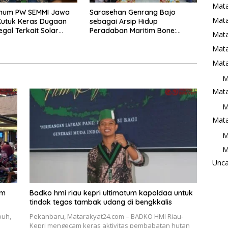
Mat
mum PW SEMMI Jawa
Sarasehan Genrang Bajo
Mata
Kutuk Keras Dugaan
sebagai Arsip Hidup
legal Terkait Solar
Peradaban Maritim Bone:
Mat
di PT PMG, Desak APH
Merawat Warisan Musik Ritual
Mata
tas
dan Menyusun Agenda
Keberlanjutan Budaya
Mata
M
Mata
M
Mata
M
M
Unca
am
Badko hmi riau kepri ultimatum kapoldaa untuk
tindak tegas tambak udang di bengkkalis
buh,
Pekanbaru, Matarakyat24.com – BADKO HMI Riau-
Kepri mengecam keras aktivitas pembabatan hutan