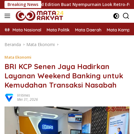
Langsung
r Limited Edition Buat Nyempurnain Look Retro-Future Lo
Breaking News
ke
konten
Mata Nasional
Mata Politik
Mata Daerah
Mata Kampu
Beranda
Mata Ekonomi
Mata Ekonomi
BRI KCP Senen Jaya Hadirkan
Layanan Weekend Banking untuk
Kemudahan Transaksi Nasabah
Vritimes
Mei 31, 2026