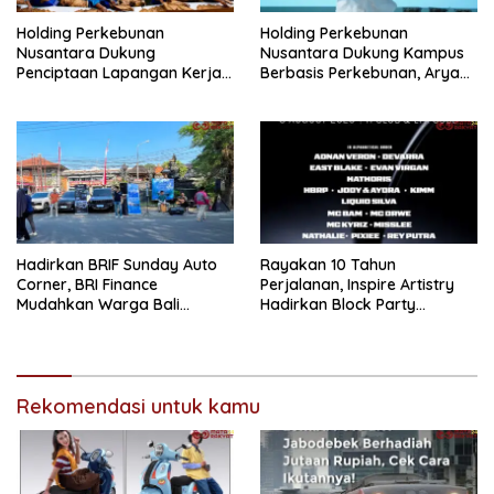
Holding Perkebunan
Holding Perkebunan
Nusantara Dukung
Nusantara Dukung Kampus
Penciptaan Lapangan Kerja,
Berbasis Perkebunan, Arya
PTPN I Serap 15–20 Ribu
Sandhiyudha Jadi
Pekerja di Pabrik Tembakau
Mahasiswa Angkatan
Pertama Magister ITSI
Hadirkan BRIF Sunday Auto
Rayakan 10 Tahun
Corner, BRI Finance
Perjalanan, Inspire Artistry
Mudahkan Warga Bali
Hadirkan Block Party
Wujudkan Mobil Impian
Terbesar di Jakarta
Rekomendasi untuk kamu