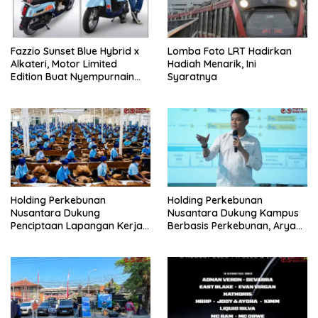
Fazzio Sunset Blue Hybrid x
Lomba Foto LRT Hadirkan
Alkateri, Motor Limited
Hadiah Menarik, Ini
Edition Buat Nyempurnain
Syaratnya
Look Retro-Future Lo
Holding Perkebunan
Holding Perkebunan
Nusantara Dukung
Nusantara Dukung Kampus
Penciptaan Lapangan Kerja,
Berbasis Perkebunan, Arya
PTPN I Serap 15–20 Ribu
Sandhiyudha Jadi
Pekerja di Pabrik Tembakau
Mahasiswa Angkatan
Pertama Magister ITSI