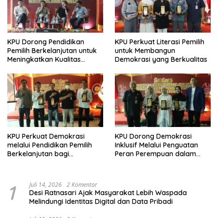
KPU Dorong Pendidikan
KPU Perkuat Literasi Pemilih
Pemilih Berkelanjutan untuk
untuk Membangun
Meningkatkan Kualitas
Demokrasi yang Berkualitas
Demokrasi
KPU Perkuat Demokrasi
KPU Dorong Demokrasi
melalui Pendidikan Pemilih
Inklusif Melalui Penguatan
Berkelanjutan bagi
Peran Perempuan dalam
Kelompok Rentan, Marjinal,
Pendidikan Pemilih
dan Pemula
1
Juli 14, 2026
2 Komentar
Desi Ratnasari Ajak Masyarakat Lebih Waspada
Melindungi Identitas Digital dan Data Pribadi