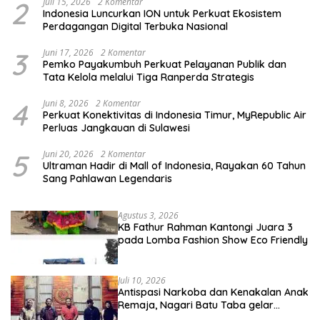
2
Juli 15, 2026
2 Komentar
Indonesia Luncurkan ION untuk Perkuat Ekosistem
Perdagangan Digital Terbuka Nasional
3
Juni 17, 2026
2 Komentar
Pemko Payakumbuh Perkuat Pelayanan Publik dan
Tata Kelola melalui Tiga Ranperda Strategis
4
Juni 8, 2026
2 Komentar
Perkuat Konektivitas di Indonesia Timur, MyRepublic Air
Perluas Jangkauan di Sulawesi
5
Juni 20, 2026
2 Komentar
Ultraman Hadir di Mall of Indonesia, Rayakan 60 Tahun
Sang Pahlawan Legendaris
Agustus 3, 2026
KB Fathur Rahman Kantongi Juara 3
pada Lomba Fashion Show Eco Friendly
Juli 10, 2026
Antispasi Narkoba dan Kenakalan Anak
Remaja, Nagari Batu Taba gelar
festival Babaliak Ka Surau