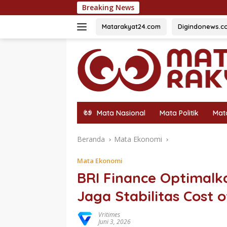
Langsung
Breaking News
Hadirkan BRIF
ke
konten
Matarakyat24.com
Digindonews.c
Mata Nasional
Mata Politik
Mat
Beranda
Mata Ekonomi
Mata Ekonomi
BRI Finance Optimalk
Jaga Stabilitas Cost 
Vritimes
Juni 3, 2026