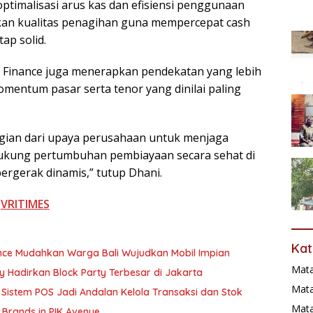
 optimalisasi arus kas dan efisiensi penggunaan
kan kualitas penagihan guna mempercepat cash
tap solid.
RI Finance juga menerapkan pendekatan yang lebih
entum pasar serta tenor yang dinilai paling
gian dari upaya perusahaan untuk menjaga
ukung pertumbuhan pembiayaan secara sehat di
ergerak dinamis,” tutup Dhani.
i
VRITIMES
Kat
ance Mudahkan Warga Bali Wujudkan Mobil Impian
Mat
ry Hadirkan Block Party Terbesar di Jakarta
Mata
Sistem POS Jadi Andalan Kelola Transaksi dan Stok
Mat
 Brands in PIK Avenue