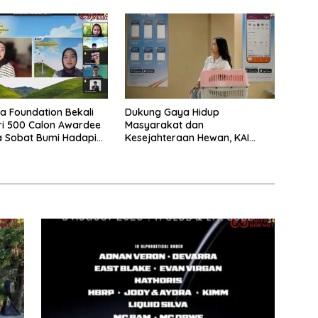
a Foundation Bekali
Dukung Gaya Hidup
ri 500 Calon Awardee
Masyarakat dan
a Sobat Bumi Hadapi
Kesejahteraan Hewan, KAI
awancara
Logistik Layani Lebih dari 90
Ribu Hewan Peliharaan pada
Semester I 2026