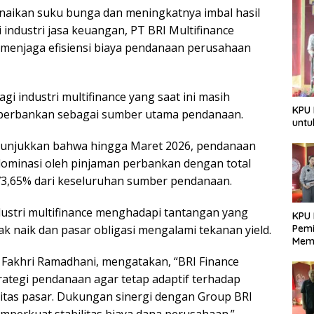
enaikan suku bunga dan meningkatnya imbal hasil
 industri jasa keuangan, PT BRI Multifinance
 menjaga efisiensi biaya pendanaan perusahaan
agi industri multifinance yang saat ini masih
KPU 
 perbankan sebagai sumber utama pendanaan.
untu
enunjukkan bahwa hingga Maret 2026, pendanaan
dominasi oleh pinjaman perbankan dengan total
 73,65% dari keseluruhan sumber pendanaan.
ustri multifinance menghadapi tantangan yang
KPU 
Pemi
k naik dan pasar obligasi mengalami tekanan yield.
Mem
Dem
a Fakhri Ramadhani, mengatakan, “BRI Finance
Berk
rategi pendanaan agar tetap adaptif terhadap
ditas pasar. Dukungan sinergi dengan Group BRI