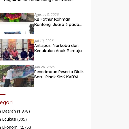
Legendaris
Agustus 3, 2026
KB Fathur Rahman
Kantongi Juara 3 pada
Lomba Fashion Show Eco
Friendly
Juli 10, 2026
Antispasi Narkoba dan
Kenakalan Anak Remaja,
Nagari Batu Taba gelar
festival Babaliak Ka
Surau
Juni 26, 2026
Penerimaan Peserta Didik
Baru, Pihak SMK KARYA
Padang Panjang
Promosikan ke
Masyarakat Pabasko
egori
a Daerah
(1,878)
 Edukasi
(305)
a Ekonomi
(2,753)