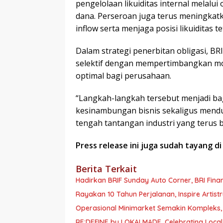
pengelolaan likuiditas internal melalui
dana. Perseroan juga terus meningkat
inflow serta menjaga posisi likuiditas te
Dalam strategi penerbitan obligasi, B
selektif dengan mempertimbangkan mom
optimal bagi perusahaan.
“Langkah-langkah tersebut menjadi ba
kesinambungan bisnis sekaligus mend
tengah tantangan industri yang terus b
Press release ini juga sudah tayang d
Berita Terkait
Hadirkan BRIF Sunday Auto Corner, BRI Fin
Rayakan 10 Tahun Perjalanan, Inspire Artist
Operasional Minimarket Semakin Kompleks, 
RE:DEFINE by LOKALMADE, Celebrating Local