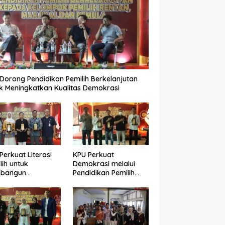
Dorong Pendidikan Pemilih Berkelanjutan
k Meningkatkan Kualitas Demokrasi
Perkuat Literasi
KPU Perkuat
lih untuk
Demokrasi melalui
bangun
Pendidikan Pemilih
okrasi yang
Berkelanjutan bagi
ualitas
Kelompok Rentan,
Marjinal, dan Pemula