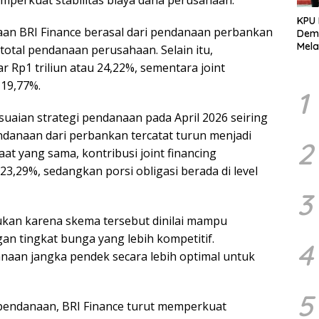
emperkuat stabilitas biaya dana perusahaan.”
KPU
an BRI Finance berasal dari pendanaan perbankan
Demo
Mela
 total pendanaan perusahaan. Selain itu,
Per
r Rp1 triliun atau 24,22%, sementara joint
dala
 19,77%.
Pemi
1
aian strategi pendanaan pada April 2026 seiring
ndanaan dari perbankan tercatat turun menjadi
2
saat yang sama, kontribusi joint financing
23,29%, sedangkan porsi obligasi berada di level
3
kukan karena skema tersebut dinilai mampu
n tingkat bunga yang lebih kompetitif.
4
aan jangka pendek secara lebih optimal untuk
5
 pendanaan, BRI Finance turut memperkuat