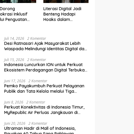
 Dorong
Literasi Digital Jadi
krasi Inklusif
Benteng Hadapi
lui Penguatan
Hoaks dalam
an Perempuan
Pendidikan Pemilih
m Pendidikan
Berkelanjutan
lih
Juli 14, 2026
2 Komentar
Desi Ratnasari Ajak Masyarakat Lebih
Waspada Melindungi Identitas Digital dan
Data Pribadi
Juli 15, 2026
2 Komentar
Indonesia Luncurkan ION untuk Perkuat
Ekosistem Perdagangan Digital Terbuka
Nasional
Juni 17, 2026
2 Komentar
Pemko Payakumbuh Perkuat Pelayanan
Publik dan Tata Kelola melalui Tiga
Ranperda Strategis
Juni 8, 2026
2 Komentar
Perkuat Konektivitas di Indonesia Timur,
MyRepublic Air Perluas Jangkauan di
Sulawesi
Juni 20, 2026
2 Komentar
Ultraman Hadir di Mall of Indonesia,
Rayakan 60 Tahun Sang Pahlawan