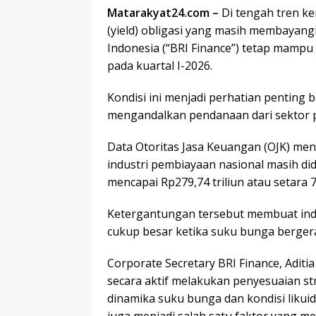
Matarakyat24.com –
Di tengah tren k
(yield) obligasi yang masih membayangi
Indonesia (“BRI Finance”) tetap mampu
pada kuartal I-2026.
Kondisi ini menjadi perhatian penting b
mengandalkan pendanaan dari sektor
Data Otoritas Jasa Keuangan (OJK) m
industri pembiayaan nasional masih di
mencapai Rp279,74 triliun atau setara
Ketergantungan tersebut membuat ind
cukup besar ketika suku bunga bergera
Corporate Secretary BRI Finance, Aditi
secara aktif melakukan penyesuaian st
dinamika suku bunga dan kondisi likui