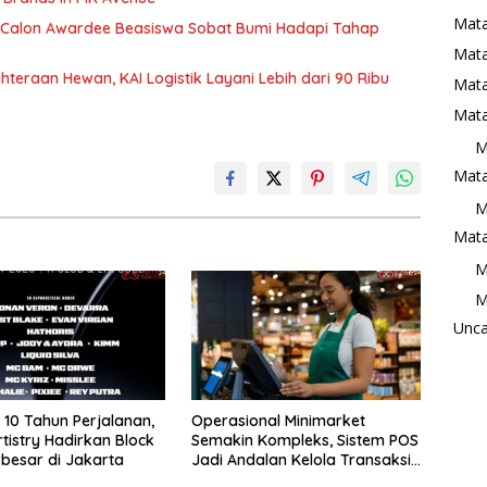
Mata
00 Calon Awardee Beasiswa Sobat Bumi Hadapi Tahap
Mat
eraan Hewan, KAI Logistik Layani Lebih dari 90 Ribu
Mata
Mata
M
Mata
M
Mata
M
M
Unca
10 Tahun Perjalanan,
Operasional Minimarket
rtistry Hadirkan Block
Semakin Kompleks, Sistem POS
rbesar di Jakarta
Jadi Andalan Kelola Transaksi
dan Stok