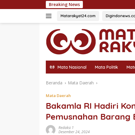
Langsung
Breaking News
Fazzio Sunset 
ke
konten
Matarakyat24.com
Digindonews.c
Mata Nasional
Mata Politik
Mat
Beranda
Mata Daerah
Mata Daerah
Bakamla RI Hadiri Kon
Pemusnahan Barang B
Redaksi 1
Desember 24, 2024