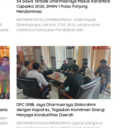
n
54 Siswa Terbaik Dharmasraya Masuk Karantina
Capaska 2026, SMAN 1 Pulau Punjung
Mendominasi
MATARAKYAT24, DHARMASRAYA –Wakil Bupati
RD
Dharmasraya, Leli Arni, S.Pd., M.Si., secara resmi
gawal
membuka Pemusatan Pendidikan dan…
DPC GRIB Jaya Dharmasraya Silaturahmi
dana
dengan Kapolres, Tegaskan Komitmen Sinergi
Menjaga Kondusifitas Daerah
gari
paten
MATARAKYAT24,DHARMASRAYA- Jajaran pengurus
Dewan Pimpinan Cabang (DPC) Gerakan Rakyat