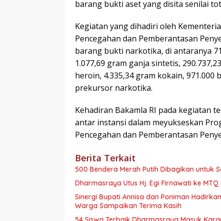
barang bukti aset yang disita senilai t
Kegiatan yang dihadiri oleh Kementer
Pencegahan dan Pemberantasan Penye
barang bukti narkotika, di antaranya 7
1.077,69 gram ganja sintetis, 290.737,2
heroin, 4.335,34 gram kokain, 971.000 b
prekursor narkotika.
Kehadiran Bakamla RI pada kegiatan t
antar instansi dalam meyukseskan Prog
Pencegahan dan Pemberantasan Penyel
Berita Terkait
500 Bendera Merah Putih Dibagikan untuk
Dharmasraya Utus Hj. Egi Firnawati ke MTQ V
Sinergi Bupati Annisa dan Poniman Hadirkan
Warga Sampaikan Terima Kasih
54 Siswa Terbaik Dharmasraya Masuk Karan