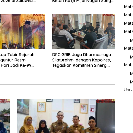
 2026 di Sulawesi
Beton Rp1,5 M, di Nagari Sungai
Langkok Warga Sampaikan
Mata
Terima Kasih
Mat
Mata
Mata
M
Mata
ap Tabir Sejarah,
DPC GRIB Jaya Dharmasraya
M
iguntur Resmi
Silaturahmi dengan Kapolres,
Mata
 Hari Jadi Ke-99
Tegaskan Komitmen Sinergi
Perdana
Menjaga Kondusifitas Daerah
M
M
Unca