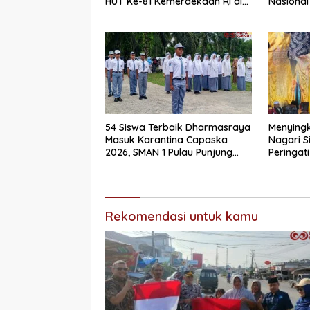
HUT Ke-81 Kemerdekaan RI di
Nasional
Dharmasraya
Selatan
54 Siswa Terbaik Dharmasraya
Menyingk
Masuk Karantina Capaska
Nagari S
2026, SMAN 1 Pulau Punjung
Peringati
Mendominasi
Secara 
Rekomendasi untuk kamu