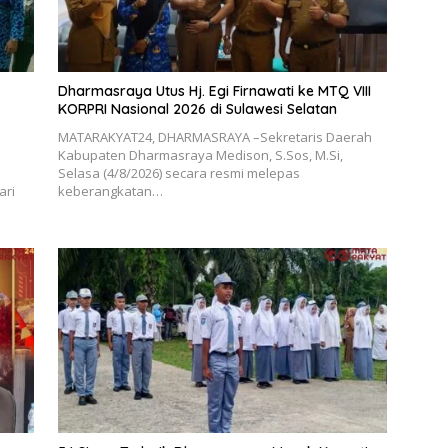
Dharmasraya Utus Hj. Egi Firnawati ke MTQ VIII
KORPRI Nasional 2026 di Sulawesi Selatan
MATARAKYAT24, DHARMASRAYA –Sekretaris Daerah
Kabupaten Dharmasraya Medison, S.Sos, M.Si,
Selasa (4/8/2026) secara resmi melepas
ari
keberangkatan…