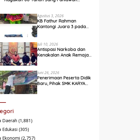
Legendaris
Agustus 3, 2026
KB Fathur Rahman
Kantongi Juara 3 pada
Lomba Fashion Show Eco
Friendly
Juli 10, 2026
Antispasi Narkoba dan
Kenakalan Anak Remaja,
Nagari Batu Taba gelar
festival Babaliak Ka
Surau
Juni 26, 2026
Penerimaan Peserta Didik
Baru, Pihak SMK KARYA
Padang Panjang
Promosikan ke
Masyarakat Pabasko
egori
a Daerah
(1,881)
 Edukasi
(305)
a Ekonomi
(2,757)