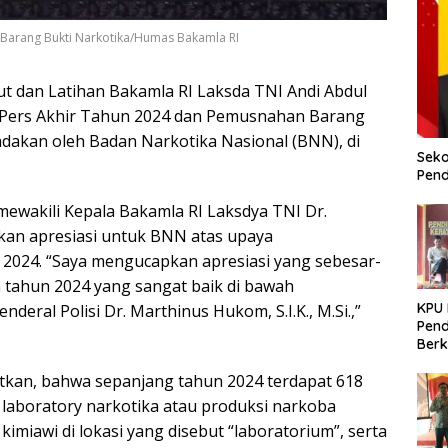
 Barang Bukti Narkotika/Humas Bakamla RI
ut dan Latihan Bakamla RI Laksda TNI Andi Abdul
si Pers Akhir Tahun 2024 dan Pemusnahan Barang
adakan oleh Badan Narkotika Nasional (BNN), di
Seko
Pend
mewakili Kepala Bakamla RI Laksdya TNI Dr.
apkan apresiasi untuk BNN atas upaya
2024. “Saya mengucapkan apresiasi yang sebesar-
 tahun 2024 yang sangat baik di bawah
KPU
eral Polisi Dr. Marthinus Hukom, S.I.K., M.Si.,”
Pend
Berk
Meni
utkan, bahwa sepanjang tahun 2024 terdapat 618
Dem
 laboratory narkotika atau produksi narkoba
imiawi di lokasi yang disebut “laboratorium”, serta