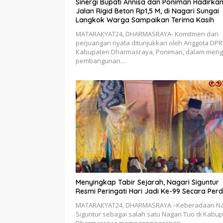
Sinergi Bupati Annisa dan Poniman Hadirka
Jalan Rigid Beton Rp1,5 M, di Nagari Sungai
Langkok Warga Sampaikan Terima Kasih
MATARAKYAT24, DHARMASRAYA- Komitmen dan
perjuangan nyata ditunjukkan oleh Anggota DP
Kabupaten Dharmasraya, Poniman, dalam men
pembangunan…
Menyingkap Tabir Sejarah, Nagari Siguntur
Resmi Peringati Hari Jadi Ke-99 Secara Per
MATARAKYAT24, DHARMASRAYA –Keberadaan Na
Siguntur sebagai salah satu Nagari Tuo di Kabu
Dharmasraya memegang peranan…