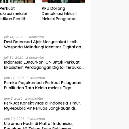
Perkuat
KPU Dorong
krasi melalui
Demokrasi Inklusif
idikan Pemilih
Melalui Penguatan
elanjutan bagi
Peran Perempuan
mpok Rentan,
dalam Pendidikan
inal, dan Pemula
Pemilih
Juli 14, 2026
2 Komentar
Desi Ratnasari Ajak Masyarakat Lebih
Waspada Melindungi Identitas Digital dan
Data Pribadi
Juli 15, 2026
2 Komentar
Indonesia Luncurkan ION untuk Perkuat
Ekosistem Perdagangan Digital Terbuka
Nasional
Juni 17, 2026
2 Komentar
Pemko Payakumbuh Perkuat Pelayanan
Publik dan Tata Kelola melalui Tiga
Ranperda Strategis
Juni 8, 2026
2 Komentar
Perkuat Konektivitas di Indonesia Timur,
MyRepublic Air Perluas Jangkauan di
Sulawesi
Juni 20, 2026
2 Komentar
Ultraman Hadir di Mall of Indonesia,
Rayakan 60 Tahun Sang Pahlawan