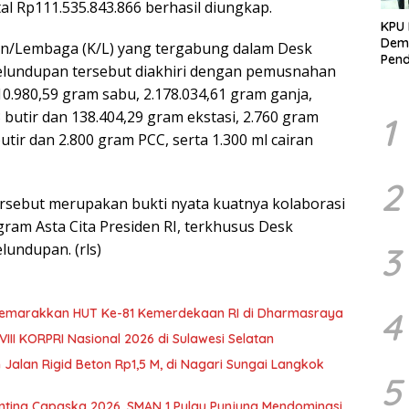
otal Rp111.535.843.866 berhasil diungkap.
KPU 
Demo
ian/Lembaga (K/L) yang tergabung dalam Desk
Pend
lundupan tersebut diakhiri dengan pemusnahan
Berk
Kelo
10.980,59 gram sabu, 2.178.034,61 gram ganja,
Marj
3 butir dan 138.404,29 gram ekstasi, 2.760 gram
1
utir dan 2.800 gram PCC, serta 1.300 ml cairan
2
ersebut merupakan bukti nyata kuatnya kolaborasi
ram Asta Cita Presiden RI, terkhusus Desk
3
undupan. (rls)
4
 Semarakkan HUT Ke-81 Kemerdekaan RI di Dharmasraya
III KORPRI Nasional 2026 di Sulawesi Selatan
 Jalan Rigid Beton Rp1,5 M, di Nagari Sungai Langkok
5
tina Capaska 2026, SMAN 1 Pulau Punjung Mendominasi