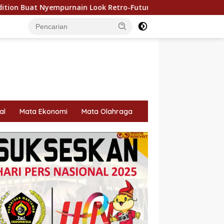
 Look Retro-Future Lo
500 Bendera Merah Putih Dibag
al
Mata Ekonomi
Mata Olahraga