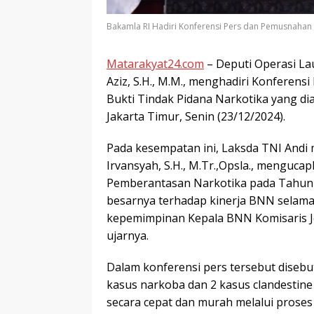
Bakamla RI Hadiri Konferensi Pers dan Pemusnahan
Matarakyat24.com
– Deputi Operasi La
Aziz, S.H., M.M., menghadiri Konferen
Bukti Tindak Pidana Narkotika yang di
Jakarta Timur, Senin (23/12/2024).
Pada kesempatan ini, Laksda TNI Andi 
Irvansyah, S.H., M.Tr.,Opsla., menguc
Pemberantasan Narkotika pada Tahun 
besarnya terhadap kinerja BNN selama
kepemimpinan Kepala BNN Komisaris Jend
ujarnya.
Dalam konferensi pers tersebut diseb
kasus narkoba dan 2 kasus clandestine
secara cepat dan murah melalui proses k