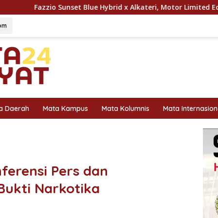
Blue Hybrid x Alkateri, Motor Limited Edition Buat Nyempurnain
om
a Daerah
Mata Kampus
Mata Kolumnis
Mata Internasion
ferensi Pers dan
ukti Narkotika