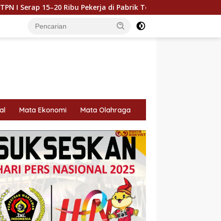
rja di Pabrik Tembakau
Holding Perkebunan Nusantara
al
Mata Ekonomi
Mata Olahraga