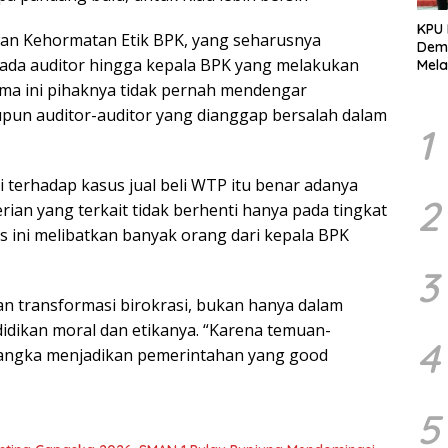
KPU
an Kehormatan Etik BPK, yang seharusnya
Demo
ada auditor hingga kepala BPK yang melakukan
Mela
Per
ma ini pihaknya tidak pernah mendengar
dala
pun auditor-auditor yang dianggap bersalah dalam
Pemi
1
i terhadap kasus jual beli WTP itu benar adanya
2
ian yang terkait tidak berhenti hanya pada tingkat
s ini melibatkan banyak orang dari kepala BPK
3
n transformasi birokrasi, bukan hanya dalam
didikan moral dan etikanya. “Karena temuan-
4
rangka menjadikan pemerintahan yang good
5