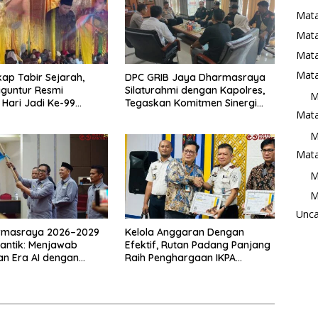
Mata
Mat
Mata
Mata
ap Tabir Sejarah,
DPC GRIB Jaya Dharmasraya
iguntur Resmi
Silaturahmi dengan Kapolres,
M
 Hari Jadi Ke-99
Tegaskan Komitmen Sinergi
Mata
Perdana
Menjaga Kondusifitas Daerah
M
Mata
M
M
Unca
rmasraya 2026–2029
Kelola Anggaran Dengan
lantik: Menjawab
Efektif, Rutan Padang Panjang
n Era AI dengan
Raih Penghargaan IKPA
as dan Kolaborasi
Sempurna pada KPPN
Bukittinggi Awards 2026