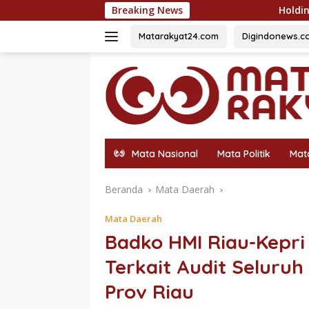
Langsung
Breaking News
Holding Perkebunan Nusantara Duk
ke
konten
Matarakyat24.com
Digindonews.c
Mata Nasional
Mata Politik
Mat
Beranda
Mata Daerah
Mata Daerah
Badko HMI Riau-Kepri
Terkait Audit Seluru
Prov Riau