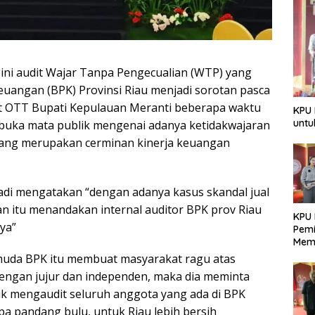
pini audit Wajar Tanpa Pengecualian (WTP) yang
uangan (BPK) Provinsi Riau menjadi sorotan pasca
at OTT Bupati Kepulauan Meranti beberapa waktu
KPU 
untu
buka mata publik mengenai adanya ketidakwajaran
yang merupakan cerminan kinerja keuangan
adi mengatakan “dengan adanya kasus skandal jual
ian itu menandakan internal auditor BPK prov Riau
KPU 
ya”
Pemi
Mem
Dem
muda BPK itu membuat masyarakat ragu atas
Berk
dengan jujur dan independen, maka dia meminta
uk mengaudit seluruh anggota yang ada di BPK
a pandang bulu, untuk Riau lebih bersih