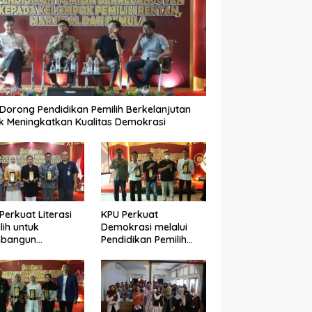
Dorong Pendidikan Pemilih Berkelanjutan
k Meningkatkan Kualitas Demokrasi
Perkuat Literasi
KPU Perkuat
lih untuk
Demokrasi melalui
bangun
Pendidikan Pemilih
okrasi yang
Berkelanjutan bagi
ualitas
Kelompok Rentan,
Marjinal, dan Pemula