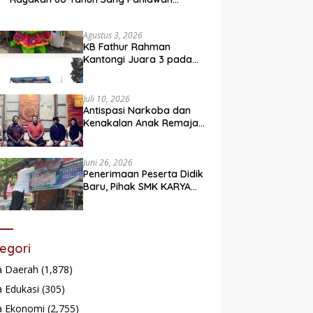
Legendaris
Agustus 3, 2026
KB Fathur Rahman
Kantongi Juara 3 pada
Lomba Fashion Show Eco
Friendly
Juli 10, 2026
Antispasi Narkoba dan
Kenakalan Anak Remaja,
Nagari Batu Taba gelar
festival Babaliak Ka
Surau
Juni 26, 2026
Penerimaan Peserta Didik
Baru, Pihak SMK KARYA
Padang Panjang
Promosikan ke
Masyarakat Pabasko
egori
a Daerah
(1,878)
 Edukasi
(305)
a Ekonomi
(2,755)