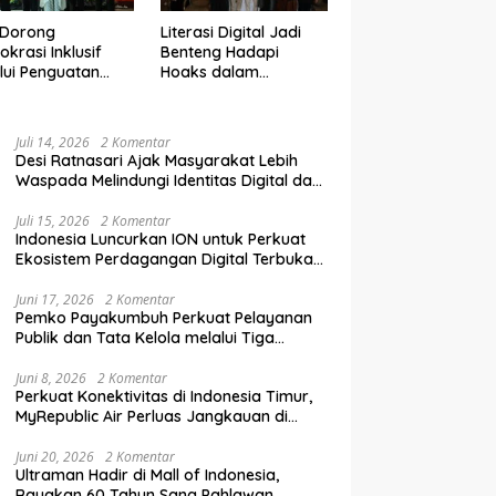
 Dorong
Literasi Digital Jadi
krasi Inklusif
Benteng Hadapi
lui Penguatan
Hoaks dalam
an Perempuan
Pendidikan Pemilih
m Pendidikan
Berkelanjutan
lih
Juli 14, 2026
2 Komentar
Desi Ratnasari Ajak Masyarakat Lebih
Waspada Melindungi Identitas Digital dan
Data Pribadi
Juli 15, 2026
2 Komentar
Indonesia Luncurkan ION untuk Perkuat
Ekosistem Perdagangan Digital Terbuka
Nasional
Juni 17, 2026
2 Komentar
Pemko Payakumbuh Perkuat Pelayanan
Publik dan Tata Kelola melalui Tiga
Ranperda Strategis
Juni 8, 2026
2 Komentar
Perkuat Konektivitas di Indonesia Timur,
MyRepublic Air Perluas Jangkauan di
Sulawesi
Juni 20, 2026
2 Komentar
Ultraman Hadir di Mall of Indonesia,
Rayakan 60 Tahun Sang Pahlawan