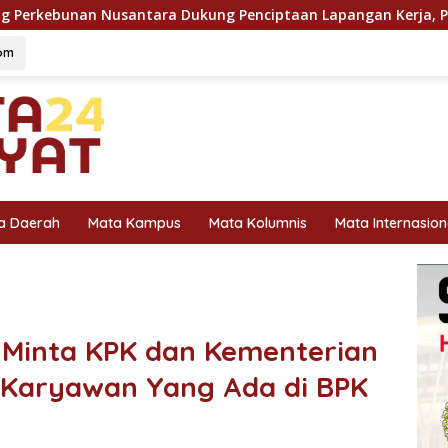
ung Penciptaan Lapangan Kerja, PTPN I Serap 15–20 Ribu Peke
om
a Daerah
Mata Kampus
Mata Kolumnis
Mata Internasion
 Minta KPK dan Kementerian
h Karyawan Yang Ada di BPK