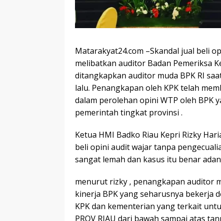
Matarakyat24.com –Skandal jual beli o
melibatkan auditor Badan Pemeriksa Ke
ditangkapkan auditor muda BPK RI sa
lalu. Penangkapan oleh KPK telah mem
dalam perolehan opini WTP oleh BPK 
pemerintah tingkat provinsi .
Ketua HMI Badko Riau Kepri Rizky Hari
beli opini audit wajar tanpa pengecual
sangat lemah dan kasus itu benar adan
menurut rizky , penangkapan auditor 
kinerja BPK yang seharusnya bekerja 
KPK dan kementerian yang terkait unt
PROV RIAU dari bawah sampai atas tanp