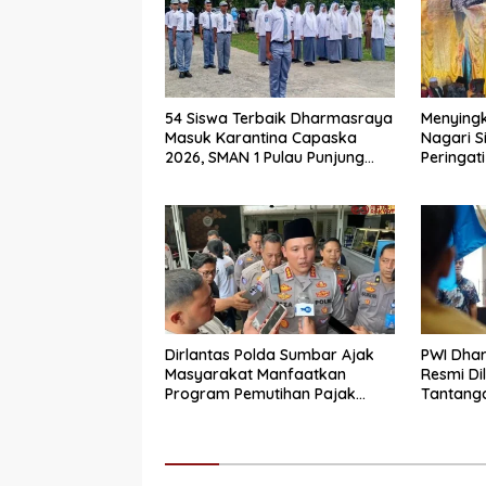
54 Siswa Terbaik Dharmasraya
Menyingk
Masuk Karantina Capaska
Nagari S
2026, SMAN 1 Pulau Punjung
Peringati
Mendominasi
Secara 
Dirlantas Polda Sumbar Ajak
PWI Dha
Masyarakat Manfaatkan
Resmi Di
Program Pemutihan Pajak
Tantanga
Kendaraan Bermotor 2026
Integrit