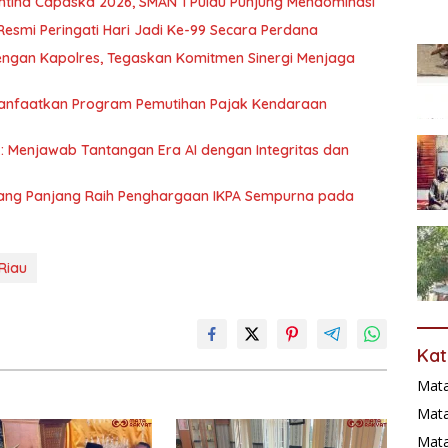
tina Capaska 2026, SMAN 1 Pulau Punjung Mendominasi
Resmi Peringati Hari Jadi Ke-99 Secara Perdana
ngan Kapolres, Tegaskan Komitmen Sinergi Menjaga
Manfaatkan Program Pemutihan Pajak Kendaraan
: Menjawab Tantangan Era AI dengan Integritas dan
dang Panjang Raih Penghargaan IKPA Sempurna pada
Riau
Kat
Mat
Mata
Mat