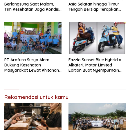
Berlangsung Saat Malam,
Asia Selatan hingga Timur
Tim Kesehatan Jaga Kondisi
Tengah Bersiap Terapkan
Petugas
Solusi Terlengkap dari
Indonesia
PT Arafura Surya Alam
Fazzio Sunset Blue Hybrid x
Dukung Kesehatan
Alkateri, Motor Limited
Masyarakat Lewat Khitanan
Edition Buat Nyempurnain
Massal di Kotabunan
Look Retro-Future Lo
Rekomendasi untuk kamu