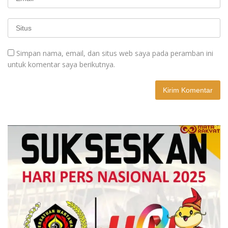
Simpan nama, email, dan situs web saya pada peramban ini
untuk komentar saya berikutnya.
A
l
t
e
r
n
a
t
i
v
e
: