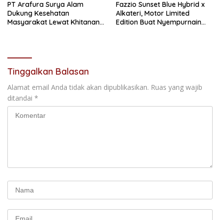
PT Arafura Surya Alam
Fazzio Sunset Blue Hybrid x
Dukung Kesehatan
Alkateri, Motor Limited
Masyarakat Lewat Khitanan
Edition Buat Nyempurnain
Massal di Kotabunan
Look Retro-Future Lo
Tinggalkan Balasan
Alamat email Anda tidak akan dipublikasikan.
Ruas yang wajib
ditandai
*