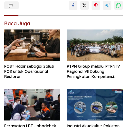
Baca Juga
POST Hadir sebagai Solusi
PTPN Group melalui PTPN IV
POS untuk Operasional
Regional VII Dukung
Restoran
Peningkatan Kompetensi
Aparatur Perkebunan Lewat
Pelatihan Avenza Maps di
Way Kanan
Perawatan LRT Jabodebek
Industri Akuakultur Pakistan,