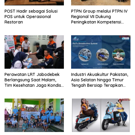
POST Hadir sebagai Solusi
PTPN Group melalui PTPN IV
POS untuk Operasional
Regional VII Dukung
Restoran
Peningkatan Kompetensi
Aparatur Perkebunan Lewat
Pelatihan Avenza Maps di
Way Kanan
Perawatan LRT Jabodebek
Industri Akuakultur Pakistan,
Berlangsung Saat Malam,
Asia Selatan hingga Timur
Tim Kesehatan Jaga Kondisi
Tengah Bersiap Terapkan
Petugas
Solusi Terlengkap dari
Indonesia