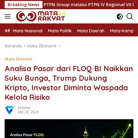
Langsung
PTPN Group melalui PTPN IV Regional VII Dukung Peningkata
Breaking News
ke
konten
Mata Nasional
Mata Politik
Mata Daerah
Mata Kampu
Beranda
Mata Ekonomi
Mata Ekonomi
Analisa Pasar dari FLOQ BI Naikkan
Suku Bunga, Trump Dukung
Kripto, Investor Diminta Waspada
Kelola Risiko
Vritimes
Mei 28, 2026