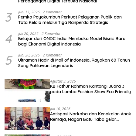
Perdagangan Digital Terbuka Nasional
3
Juni 17, 2026
2 Komentar
Pemko Payakumbuh Perkuat Pelayanan Publik dan
Tata Kelola melalui Tiga Ranperda Strategis
4
Juli 20, 2026
2 Komentar
Belajar dari ONDC India: Membuka Model Bisnis Baru
bagi Ekonomi Digital Indonesia
5
Juni 20, 2026
2 Komentar
Ultraman Hadir di Mall of Indonesia, Rayakan 60 Tahun
Sang Pahlawan Legendaris
Agustus 3, 2026
KB Fathur Rahman Kantongi Juara 3
pada Lomba Fashion Show Eco Friendly
Juli 10, 2026
Antispasi Narkoba dan Kenakalan Anak
Remaja, Nagari Batu Taba gelar
festival Babaliak Ka Surau