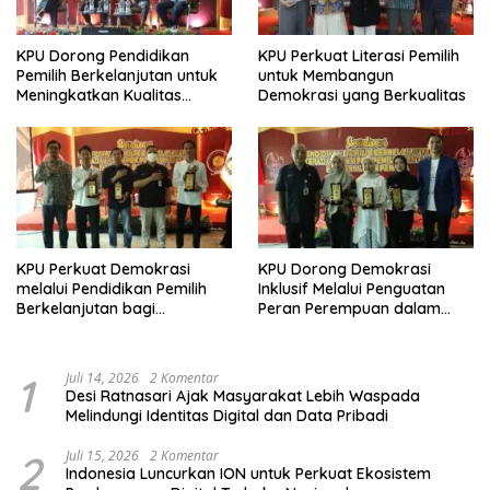
KPU Dorong Pendidikan
KPU Perkuat Literasi Pemilih
Pemilih Berkelanjutan untuk
untuk Membangun
Meningkatkan Kualitas
Demokrasi yang Berkualitas
Demokrasi
KPU Perkuat Demokrasi
KPU Dorong Demokrasi
melalui Pendidikan Pemilih
Inklusif Melalui Penguatan
Berkelanjutan bagi
Peran Perempuan dalam
Kelompok Rentan, Marjinal,
Pendidikan Pemilih
dan Pemula
1
Juli 14, 2026
2 Komentar
Desi Ratnasari Ajak Masyarakat Lebih Waspada
Melindungi Identitas Digital dan Data Pribadi
2
Juli 15, 2026
2 Komentar
Indonesia Luncurkan ION untuk Perkuat Ekosistem