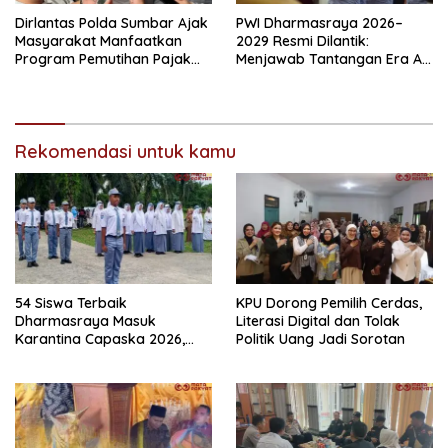
Dirlantas Polda Sumbar Ajak
PWI Dharmasraya 2026–
Masyarakat Manfaatkan
2029 Resmi Dilantik:
Program Pemutihan Pajak
Menjawab Tantangan Era AI
Kendaraan Bermotor 2026
dengan Integritas dan
Kolaborasi
Rekomendasi untuk kamu
54 Siswa Terbaik
KPU Dorong Pemilih Cerdas,
Dharmasraya Masuk
Literasi Digital dan Tolak
Karantina Capaska 2026,
Politik Uang Jadi Sorotan
SMAN 1 Pulau Punjung
Mendominasi