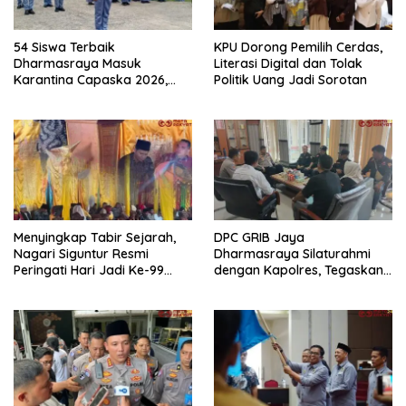
54 Siswa Terbaik
KPU Dorong Pemilih Cerdas,
Dharmasraya Masuk
Literasi Digital dan Tolak
Karantina Capaska 2026,
Politik Uang Jadi Sorotan
SMAN 1 Pulau Punjung
Mendominasi
Menyingkap Tabir Sejarah,
DPC GRIB Jaya
Nagari Siguntur Resmi
Dharmasraya Silaturahmi
Peringati Hari Jadi Ke-99
dengan Kapolres, Tegaskan
Secara Perdana
Komitmen Sinergi Menjaga
Kondusifitas Daerah