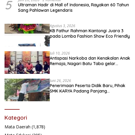
5
Ultraman Hadir di Mall of Indonesia, Rayakan 60 Tahun
Sang Pahlawan Legendaris
Agustus 3, 2026
KB Fathur Rahman Kantongi Juara 3
pada Lomba Fashion Show Eco Friendly
Juli 10, 2026
Antispasi Narkoba dan Kenakalan Anak
Remaja, Nagari Batu Taba gelar
festival Babaliak Ka Surau
Juni 26, 2026
Penerimaan Peserta Didik Baru, Pihak
SMK KARYA Padang Panjang
Promosikan ke Masyarakat Pabasko
Kategori
Mata Daerah
(1,878)