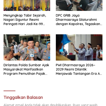
Menyingkap Tabir Sejarah,
DPC GRIB Jaya
Nagari Siguntur Resmi
Dharmasraya Silaturahmi
Peringati Hari Jadi Ke-99
dengan Kapolres, Tegaskan
Secara Perdana
Komitmen Sinergi Menjaga
Kondusifitas Daerah
Dirlantas Polda Sumbar Ajak
PWI Dharmasraya 2026–
Masyarakat Manfaatkan
2029 Resmi Dilantik:
Program Pemutihan Pajak
Menjawab Tantangan Era AI
Kendaraan Bermotor 2026
dengan Integritas dan
Kolaborasi
Tinggalkan Balasan
Alamat email Anda tidak akan dipublikasikan.
Ruas yang wajib