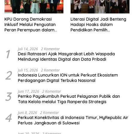
KPU Dorong Demokrasi
Literasi Digital Jadi Benteng
Inklusif Melalui Penguatan
Hadapi Hoaks dalam
Peran Perempuan dalam
Pendidikan Pemilih
Pendidikan Pemilih
Berkelanjutan
1
Juli 14, 2026
2 Komentar
Desi Ratnasari Ajak Masyarakat Lebih Waspada
Melindungi Identitas Digital dan Data Pribadi
2
Juli 15, 2026
2 Komentar
Indonesia Luncurkan ION untuk Perkuat Ekosistem
Perdagangan Digital Terbuka Nasional
3
Juni 17, 2026
2 Komentar
Pemko Payakumbuh Perkuat Pelayanan Publik dan
Tata Kelola melalui Tiga Ranperda Strategis
4
Juni 8, 2026
2 Komentar
Perkuat Konektivitas di Indonesia Timur, MyRepublic Air
Perluas Jangkauan di Sulawesi
Juni 20, 2026
2 Komentar