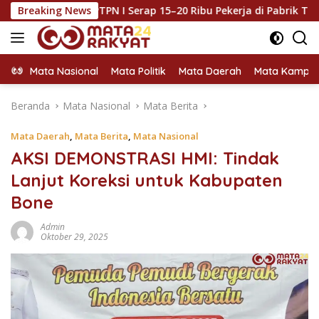
Langsung
N I Serap 15–20 Ribu Pekerja di Pabrik Tembakau
Breaking News
Hold
ke
konten
Mata Nasional
Mata Politik
Mata Daerah
Mata Kampu
Beranda
Mata Nasional
Mata Berita
Mata Daerah
,
Mata Berita
,
Mata Nasional
AKSI DEMONSTRASI HMI: Tindak
Lanjut Koreksi untuk Kabupaten
Bone
Admin
Oktober 29, 2025