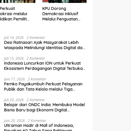
Perkuat
KPU Dorong
krasi melalui
Demokrasi Inklusif
idikan Pemilih
Melalui Penguatan
elanjutan bagi
Peran Perempuan
mpok Rentan,
dalam Pendidikan
inal, dan Pemula
Pemilih
Juli 14, 2026
2 Komentar
Desi Ratnasari Ajak Masyarakat Lebih
Waspada Melindungi Identitas Digital dan
Data Pribadi
Juli 15, 2026
2 Komentar
Indonesia Luncurkan ION untuk Perkuat
Ekosistem Perdagangan Digital Terbuka
Nasional
Juni 17, 2026
2 Komentar
Pemko Payakumbuh Perkuat Pelayanan
Publik dan Tata Kelola melalui Tiga
Ranperda Strategis
Juli 20, 2026
2 Komentar
Belajar dari ONDC India: Membuka Model
Bisnis Baru bagi Ekonomi Digital
Indonesia
Juni 20, 2026
2 Komentar
Ultraman Hadir di Mall of Indonesia,
Rayakan 60 Tahun Sang Pahlawan