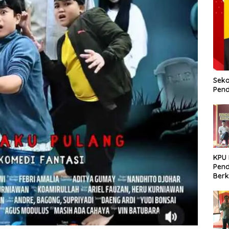
Seko
Pend
KPU
Pend
Berk
Meni
Dem