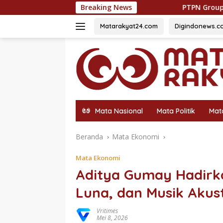
Langsung
Breaking News
PTPN Group melalui PTPN IV Regional
ke
konten
Matarakyat24.com
Digindonews.c
Mata Nasional
Mata Politik
Mat
Beranda
Mata Ekonomi
Mata Ekonomi
Aditya Gumay Hadirka
Luna, dan Musik Akust
Vritimes
Mei 8, 2026