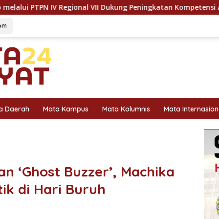
 VII Dukung Peningkatan Kompetensi Aparatur Perkebunan Lew
om
a Daerah
Mata Kampus
Mata Kolumnis
Mata Internasion
n ‘Ghost Buzzer’, Machika
ik di Hari Buruh