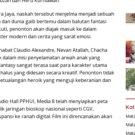
 Fauzan dan Heru Kurniawan.
a Jaya, naskah tersebut menjelma menjadi sebuah
a dan dunia gaib bertemu dalam balutan fantasi
uti, penonton akan diajak masuk ke dalam
ter modern dan cerita yang sarat emosi.
abat Claudio Alexandre, Nevan Atallah, Chacha
ak dalam misi penyelamatan arwah anak yang
 Fantasy sangat terasa saat para karakter utama
alus yang didesain secara kreatif. Penonton tidak
petualangan heroik yang menguji keberanian dan
udio Hall PPHUI, Media 8 telah menyiapkan peta
Kat
ik jaringan bioskop nasional seperti CGV,
pansi ke ranah digital. Film ini direncanakan akan
Mat
Mata
Mat