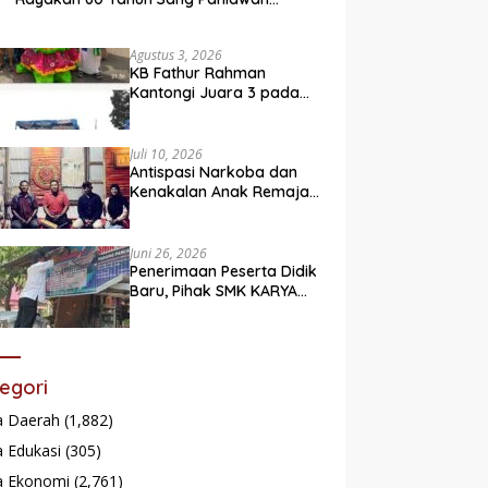
Legendaris
Agustus 3, 2026
KB Fathur Rahman
Kantongi Juara 3 pada
Lomba Fashion Show Eco
Friendly
Juli 10, 2026
Antispasi Narkoba dan
Kenakalan Anak Remaja,
Nagari Batu Taba gelar
festival Babaliak Ka
Surau
Juni 26, 2026
Penerimaan Peserta Didik
Baru, Pihak SMK KARYA
Padang Panjang
Promosikan ke
Masyarakat Pabasko
egori
a Daerah
(1,882)
 Edukasi
(305)
a Ekonomi
(2,761)