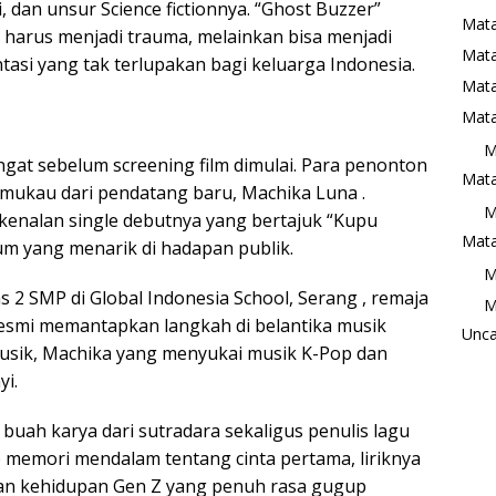
 dan unsur Science fictionnya. “Ghost Buzzer”
Mata
 harus menjadi trauma, melainkan bisa menjadi
Mat
asi yang tak terlupakan bagi keluarga Indonesia.
Mata
Mata
M
ngat sebelum screening film dimulai. Para penonton
Mata
emukau dari pendatang baru, Machika Luna .
M
kenalan single debutnya yang bertajuk “Kupu
Mata
m yang menarik di hadapan publik.
M
s 2 SMP di Global Indonesia School, Serang , remaja
M
resmi memantapkan langkah di belantika musik
Unca
 musik, Machika yang menyukai musik K-Pop dan
i.
uah karya dari sutradara sekaligus penulis lagu
memori mendalam tentang cinta pertama, liriknya
ngan kehidupan Gen Z yang penuh rasa gugup