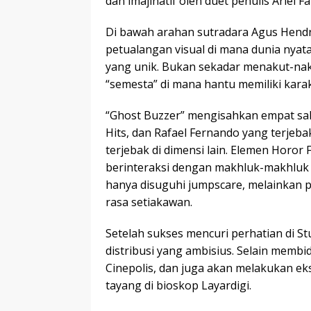
dan imajinatif oleh duet penulis Ariel
Di bawah arahan sutradara Agus Hendr
petualangan visual di mana dunia nyat
yang unik. Bukan sekadar menakut-nak
“semesta” di mana hantu memiliki karak
“Ghost Buzzer” mengisahkan empat sah
Hits, dan Rafael Fernando yang terjeb
terjebak di dimensi lain. Elemen Horor
berinteraksi dengan makhluk-makhluk h
hanya disuguhi jumpscare, melainkan 
rasa setiakawan.
Setelah sukses mencuri perhatian di St
distribusi yang ambisius. Selain membid
Cinepolis, dan juga akan melakukan eks
tayang di bioskop Layardigi.