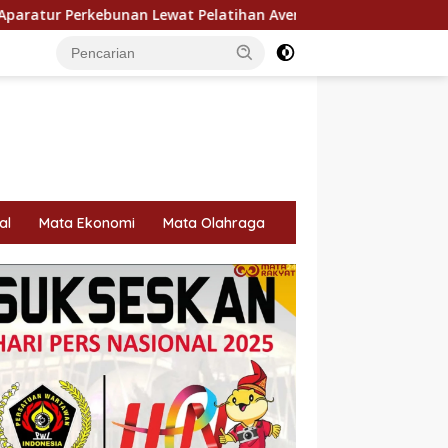
at Pelatihan Avenza Maps di Way Kanan
Perawatan LRT 
al
Mata Ekonomi
Mata Olahraga