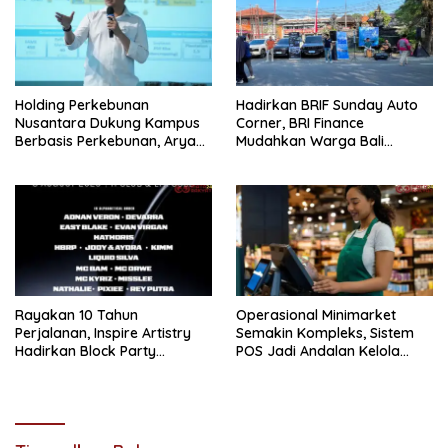
Holding Perkebunan
Hadirkan BRIF Sunday Auto
Nusantara Dukung Kampus
Corner, BRI Finance
Berbasis Perkebunan, Arya
Mudahkan Warga Bali
Sandhiyudha Jadi
Wujudkan Mobil Impian
Mahasiswa Angkatan
Pertama Magister ITSI
Rayakan 10 Tahun
Operasional Minimarket
Perjalanan, Inspire Artistry
Semakin Kompleks, Sistem
Hadirkan Block Party
POS Jadi Andalan Kelola
Terbesar di Jakarta
Transaksi dan Stok