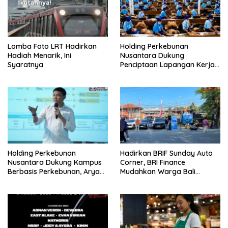
Lomba Foto LRT Hadirkan
Holding Perkebunan
Hadiah Menarik, Ini
Nusantara Dukung
Syaratnya
Penciptaan Lapangan Kerja,
PTPN I Serap 15–20 Ribu
Pekerja di Pabrik Tembakau
Holding Perkebunan
Hadirkan BRIF Sunday Auto
Nusantara Dukung Kampus
Corner, BRI Finance
Berbasis Perkebunan, Arya
Mudahkan Warga Bali
Sandhiyudha Jadi
Wujudkan Mobil Impian
Mahasiswa Angkatan
Pertama Magister ITSI