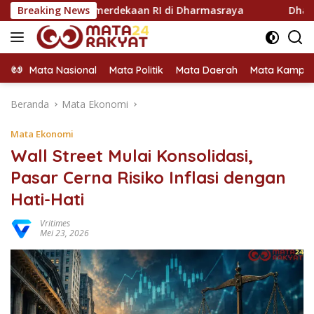
Langsung
 Kemerdekaan RI di Dharmasraya
Breaking News
Dharmasraya Utus Hj. 
ke
konten
Mata Nasional
Mata Politik
Mata Daerah
Mata Kampu
Beranda
Mata Ekonomi
Mata Ekonomi
Wall Street Mulai Konsolidasi,
Pasar Cerna Risiko Inflasi dengan
Hati-Hati
Vritimes
Mei 23, 2026