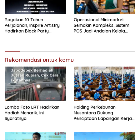
Rayakan 10 Tahun
Operasional Minimarket
Perjalanan, Inspire Artistry
Semakin Kompleks, Sistem
Hadirkan Block Party
POS Jadi Andalan Kelola
Terbesar di Jakarta
Transaksi dan Stok
Rekomendasi untuk kamu
Lomba Foto LRT Hadirkan
Holding Perkebunan
Hadiah Menarik, Ini
Nusantara Dukung
Syaratnya
Penciptaan Lapangan Kerja,
PTPN I Serap 15–20 Ribu
Pekerja di Pabrik Tembakau