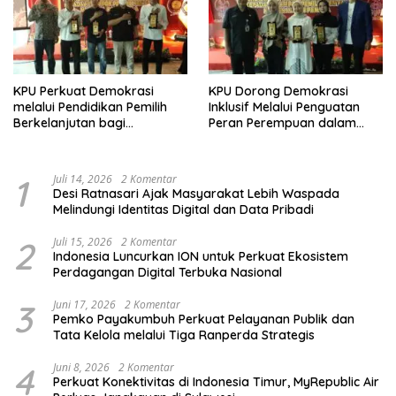
KPU Perkuat Demokrasi
KPU Dorong Demokrasi
melalui Pendidikan Pemilih
Inklusif Melalui Penguatan
Berkelanjutan bagi
Peran Perempuan dalam
Kelompok Rentan, Marjinal,
Pendidikan Pemilih
dan Pemula
1
Juli 14, 2026
2 Komentar
Desi Ratnasari Ajak Masyarakat Lebih Waspada
Melindungi Identitas Digital dan Data Pribadi
2
Juli 15, 2026
2 Komentar
Indonesia Luncurkan ION untuk Perkuat Ekosistem
Perdagangan Digital Terbuka Nasional
3
Juni 17, 2026
2 Komentar
Pemko Payakumbuh Perkuat Pelayanan Publik dan
Tata Kelola melalui Tiga Ranperda Strategis
4
Juni 8, 2026
2 Komentar
Perkuat Konektivitas di Indonesia Timur, MyRepublic Air