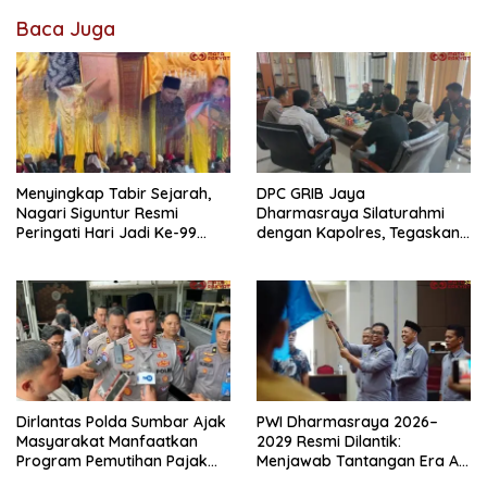
Baca Juga
Menyingkap Tabir Sejarah,
DPC GRIB Jaya
Nagari Siguntur Resmi
Dharmasraya Silaturahmi
Peringati Hari Jadi Ke-99
dengan Kapolres, Tegaskan
Secara Perdana
Komitmen Sinergi Menjaga
Kondusifitas Daerah
Dirlantas Polda Sumbar Ajak
PWI Dharmasraya 2026–
Masyarakat Manfaatkan
2029 Resmi Dilantik:
Program Pemutihan Pajak
Menjawab Tantangan Era AI
Kendaraan Bermotor 2026
dengan Integritas dan