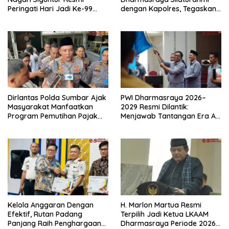
Peringati Hari Jadi Ke-99
dengan Kapolres, Tegaskan
Secara Perdana
Komitmen Sinergi Menjaga
Kondusifitas Daerah
Dirlantas Polda Sumbar Ajak
PWI Dharmasraya 2026–
Masyarakat Manfaatkan
2029 Resmi Dilantik:
Program Pemutihan Pajak
Menjawab Tantangan Era AI
Kendaraan Bermotor 2026
dengan Integritas dan
Kolaborasi
Kelola Anggaran Dengan
H. Marlon Martua Resmi
Efektif, Rutan Padang
Terpilih Jadi Ketua LKAAM
Panjang Raih Penghargaan
Dharmasraya Periode 2026–