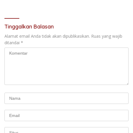
IKPA Sempurna pada KPPN
2031
Bukittinggi Awards 2026
Tinggalkan Balasan
Alamat email Anda tidak akan dipublikasikan.
Ruas yang wajib
ditandai
*