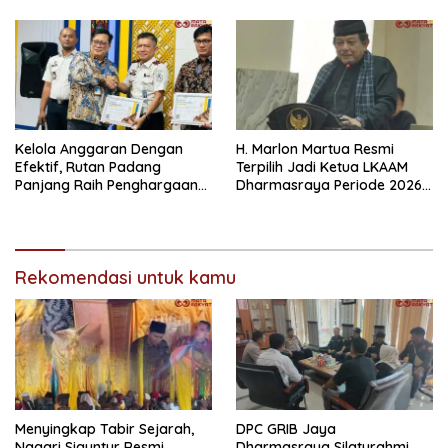
Kolaborasi
Kelola Anggaran Dengan
H. Marlon Martua Resmi
Efektif, Rutan Padang
Terpilih Jadi Ketua LKAAM
Panjang Raih Penghargaan
Dharmasraya Periode 2026–
IKPA Sempurna pada KPPN
2031
Bukittinggi Awards 2026
Rekomendasi untuk kamu
Menyingkap Tabir Sejarah,
DPC GRIB Jaya
Nagari Siguntur Resmi
Dharmasraya Silaturahmi