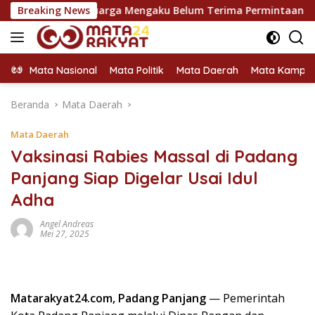
Langsung
, Keluarga Mengaku Belum Terima Permintaan Maaf
Breaking News
Duku
ke
konten
Mata Nasional
Mata Politik
Mata Daerah
Mata Kampu
Beranda
Mata Daerah
Mata Daerah
Vaksinasi Rabies Massal di Padang
Panjang Siap Digelar Usai Idul
Adha
Angel Andreas
Mei 27, 2025
Matarakyat24.com, Padang Panjang
— Pemerintah