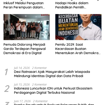
Inklusif Melalui Penguatan
Hadapi Hoaks dalam
Peran Perempuan dalam
Pendidikan Pemilih
Pendidikan Pemilih
Berkelanjutan
Pemuda Didorong Menjadi
Pemilu 2029: Saat
Garda Terdepan Pengawal
Kecerdasan Buatan
Demokrasi di Era Digital
Menentukan Arah Demokrasi
Indonesia
1
Juli 14, 2026
2 Komentar
Desi Ratnasari Ajak Masyarakat Lebih Waspada
Melindungi Identitas Digital dan Data Pribadi
2
Juli 15, 2026
2 Komentar
Indonesia Luncurkan ION untuk Perkuat Ekosistem
Perdagangan Digital Terbuka Nasional
3
Juni 17, 2026
2 Komentar
Pemko Payakumbuh Perkuat Pelayanan Publik dan