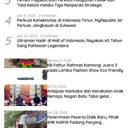
Tata Kelola melalui Tiga Ranperda Strategis
4
Juni 8, 2026
2 Komentar
Perkuat Konektivitas di Indonesia Timur, MyRepublic Air
Perluas Jangkauan di Sulawesi
5
Juni 20, 2026
2 Komentar
Ultraman Hadir di Mall of Indonesia, Rayakan 60 Tahun
Sang Pahlawan Legendaris
Agustus 3, 2026
KB Fathur Rahman Kantongi Juara 3
pada Lomba Fashion Show Eco Friendly
Juli 10, 2026
Antispasi Narkoba dan Kenakalan Anak
Remaja, Nagari Batu Taba gelar
festival Babaliak Ka Surau
Juni 26, 2026
Penerimaan Peserta Didik Baru, Pihak
SMK KARYA Padang Panjang
Promosikan ke Masyarakat Pabasko