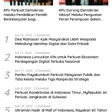
KPU Perkuat Demokrasi
KPU Dorong Demokrasi
melalui Pendidikan Pemilih
Inklusif Melalui Penguatan
Berkelanjutan bagi
Peran Perempuan dalam
Kelompok Rentan, Marjinal,
Pendidikan Pemilih
dan Pemula
1
Juli 14, 2026
2 Komentar
Desi Ratnasari Ajak Masyarakat Lebih Waspada
Melindungi Identitas Digital dan Data Pribadi
2
Juli 15, 2026
2 Komentar
Indonesia Luncurkan ION untuk Perkuat Ekosistem
Perdagangan Digital Terbuka Nasional
3
Juni 17, 2026
2 Komentar
Pemko Payakumbuh Perkuat Pelayanan Publik dan
Tata Kelola melalui Tiga Ranperda Strategis
4
Juni 8, 2026
2 Komentar
Perkuat Konektivitas di Indonesia Timur, MyRepublic Air
Perluas Jangkauan di Sulawesi
5
Juni 20, 2026
2 Komentar
Ultraman Hadir di Mall of Indonesia, Rayakan 60 Tahun