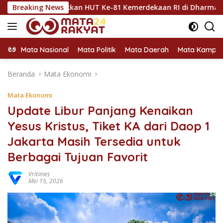
Langsung
marakkan HUT Ke-81 Kemerdekaan RI di Dharmasraya
Breaking News
D
ke
konten
Mata Nasional
Mata Politik
Mata Daerah
Mata Kampu
Beranda
Mata Ekonomi
Mata Ekonomi
Update Libur Panjang Kenaikan
Yesus Kristus, Tiket KA dari Daop 1
Jakarta Masih Tersedia untuk
Berbagai Tujuan Favorit
Vritimes
Mei 15, 2026