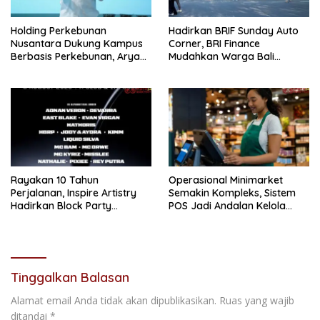
Holding Perkebunan
Hadirkan BRIF Sunday Auto
Nusantara Dukung Kampus
Corner, BRI Finance
Berbasis Perkebunan, Arya
Mudahkan Warga Bali
Sandhiyudha Jadi
Wujudkan Mobil Impian
Mahasiswa Angkatan
Pertama Magister ITSI
Rayakan 10 Tahun
Operasional Minimarket
Perjalanan, Inspire Artistry
Semakin Kompleks, Sistem
Hadirkan Block Party
POS Jadi Andalan Kelola
Terbesar di Jakarta
Transaksi dan Stok
Tinggalkan Balasan
Alamat email Anda tidak akan dipublikasikan.
Ruas yang wajib
ditandai
*