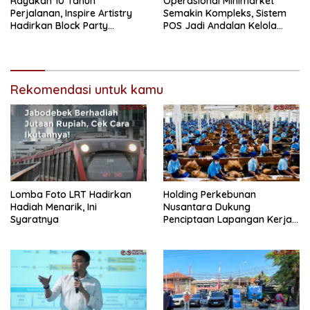
Rayakan 10 Tahun
Operasional Minimarket
Perjalanan, Inspire Artistry
Semakin Kompleks, Sistem
Hadirkan Block Party
POS Jadi Andalan Kelola
Terbesar di Jakarta
Transaksi dan Stok
Rekomendasi untuk kamu
Lomba Foto LRT Hadirkan
Holding Perkebunan
Hadiah Menarik, Ini
Nusantara Dukung
Syaratnya
Penciptaan Lapangan Kerja,
PTPN I Serap 15–20 Ribu
Pekerja di Pabrik Tembakau