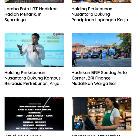
Lomba Foto LRT Hadirkan
Holding Perkebunan
Hadiah Menarik, Ini
Nusantara Dukung
Syaratnya
Penciptaan Lapangan Kerja,
PTPN I Serap 15–20 Ribu
Pekerja di Pabrik Tembakau
Holding Perkebunan
Hadirkan BRIF Sunday Auto
Nusantara Dukung Kampus
Corner, BRI Finance
Berbasis Perkebunan, Arya
Mudahkan Warga Bali
Sandhiyudha Jadi
Wujudkan Mobil Impian
Mahasiswa Angkatan
Pertama Magister ITSI