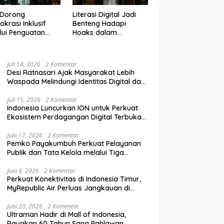
 Dorong
Literasi Digital Jadi
krasi Inklusif
Benteng Hadapi
lui Penguatan
Hoaks dalam
an Perempuan
Pendidikan Pemilih
m Pendidikan
Berkelanjutan
lih
Juli 14, 2026
2 Komentar
Desi Ratnasari Ajak Masyarakat Lebih
Waspada Melindungi Identitas Digital dan
Data Pribadi
Juli 15, 2026
2 Komentar
Indonesia Luncurkan ION untuk Perkuat
Ekosistem Perdagangan Digital Terbuka
Nasional
Juni 17, 2026
2 Komentar
Pemko Payakumbuh Perkuat Pelayanan
Publik dan Tata Kelola melalui Tiga
Ranperda Strategis
Juni 8, 2026
2 Komentar
Perkuat Konektivitas di Indonesia Timur,
MyRepublic Air Perluas Jangkauan di
Sulawesi
Juni 20, 2026
2 Komentar
Ultraman Hadir di Mall of Indonesia,
Rayakan 60 Tahun Sang Pahlawan