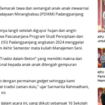
Semarak tawa dan semangat anak-anak mewarnai
budayaan Minangkabau (PDIKM) Padangpanjang
ya langit setelah diguyur hujan dan angin
wa Pascasarjana Program Studi Penciptaan dan
KPU 
untu
sia (ISI) Padangpanjang angkatan 2024 menggelar
n Akhir Semester mata kuliah Manajemen Seni.
Tradisi dalam Beton” yang memiliki makna dan
ional kepada anak-anak ditengah gempuran
KPU 
Pemi
rab dengan permainan
gadget
sehingga kami
Mem
Dem
tradisi zaman dulu,” ujar Sarmarita Rahmadhani,
Berk
ini.
 dalam acara ini, yang diikuti sebanyak 16 Sekolah