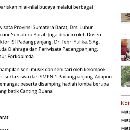
iskan nilai-nilai budaya melalui berbagai
iwisata Provinsi Sumatera Barat, Drs. Luhur
ernur Sumatera Barat. Juga dihadiri oleh Dosen
tor ISI Padangpanjang, Dr. Febri Yulika, S.Ag.,
uda Olahraga dan Pariwisata Padangpanjang,
nsur Forkopimda.
nampilan seni musik dan seni tari oleh kelompok
iri serta siswa dari SMPN 1 Padangpanjang. Adapun
mangat peserta disamping hadiah lomba berupa
dang batik Canting Buana.
Kat
Mat
arat
Mata
Mat