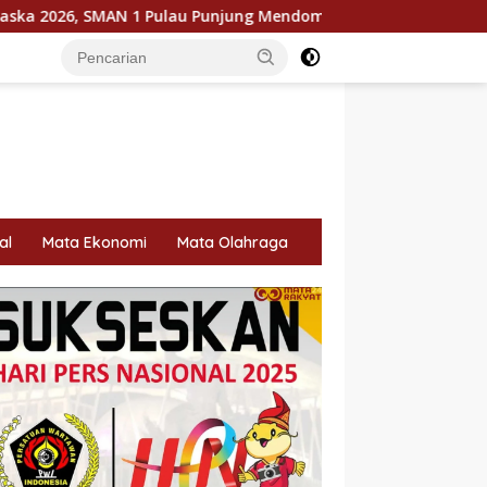
au Punjung Mendominasi
KPU Dorong Pemilih Cerdas, Lit
al
Mata Ekonomi
Mata Olahraga