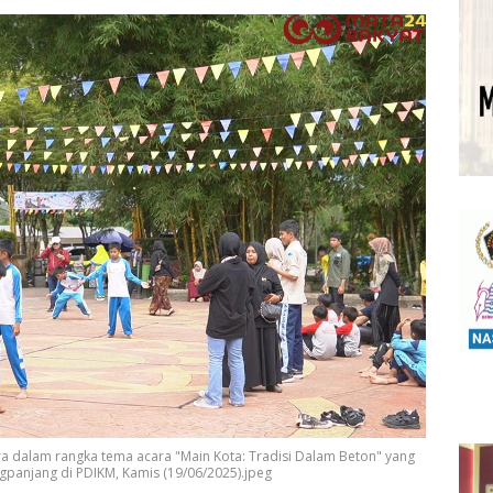
a dalam rangka tema acara "Main Kota: Tradisi Dalam Beton" yang
gpanjang di PDIKM, Kamis (19/06/2025).jpeg