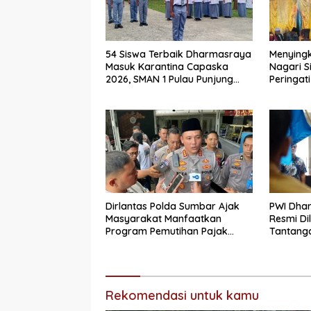
54 Siswa Terbaik Dharmasraya
Menyingk
Masuk Karantina Capaska
Nagari S
2026, SMAN 1 Pulau Punjung
Peringati
Mendominasi
Secara 
Dirlantas Polda Sumbar Ajak
PWI Dha
Masyarakat Manfaatkan
Resmi Di
Program Pemutihan Pajak
Tantanga
Kendaraan Bermotor 2026
Integrit
Rekomendasi untuk kamu