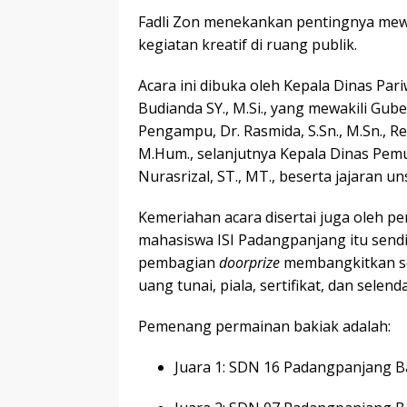
Fadli Zon menekankan pentingnya mewar
kegiatan kreatif di ruang publik.
Acara ini dibuka oleh Kepala Dinas Par
Budianda SY., M.Si., yang mewakili Gub
Pengampu, Dr. Rasmida, S.Sn., M.Sn., Rek
M.Hum., selanjutnya Kepala Dinas Pem
Nurasrizal, ST., MT., beserta jajaran u
Kemeriahan acara disertai juga oleh pe
mahasiswa ISI Padangpanjang itu send
pembagian
doorprize
membangkitkan se
uang tunai, piala, sertifikat, dan selen
Pemenang permainan bakiak adalah:
Juara 1: SDN 16 Padangpanjang B