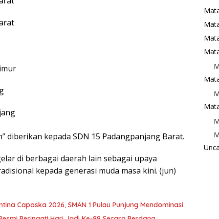
arat
Mata
arat
Mat
Mata
Mata
M
imur
Mata
g
M
Mata
jang
M
M
oh” diberikan kepada SDN 15 Padangpanjang Barat.
Unca
elar di berbagai daerah lain sebagai upaya
isional kepada generasi muda masa kini. (jun)
tina Capaska 2026, SMAN 1 Pulau Punjung Mendominasi
Resmi Peringati Hari Jadi Ke-99 Secara Perdana