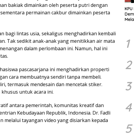
an bakiak dimainkan oleh peserta putri dengan
KPU
h sementara permainan cakbur dimainkan peserta
Demo
Mela
Per
dala
n bagi lintas usia, sekaligus menghadirkan kembali
Pemi
1
an. Tak sedikit anak-anak yang menitikkan air mata
nangan dalam perlombaan ini. Namun, hal ini
tas.
2
hasiswa pascasarjana ini menghadirkan properti
an cara membuatnya sendiri tanpa membeli.
3
iri, termasuk mendesain dan mencetak stiker.
 khusus untuk acara ini.
4
atif antara pemerintah, komunitas kreatif dan
ntrian Kebudayaan Republik, Indonesia. Dr. Fadli
n melalui tayangan video yang disiarkan kepada
5