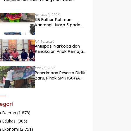
Legendaris
Agustus 3, 2026
KB Fathur Rahman
Kantongi Juara 3 pada
Lomba Fashion Show Eco
Friendly
Juli 10, 2026
Antispasi Narkoba dan
Kenakalan Anak Remaja,
Nagari Batu Taba gelar
festival Babaliak Ka
Surau
Juni 26, 2026
Penerimaan Peserta Didik
Baru, Pihak SMK KARYA
Padang Panjang
Promosikan ke
Masyarakat Pabasko
egori
a Daerah
(1,878)
 Edukasi
(305)
a Ekonomi
(2,751)