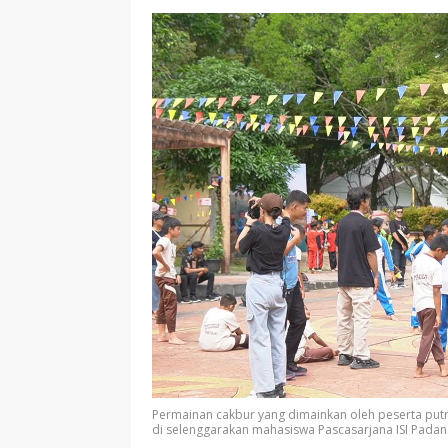
Permainan cakbur yang dimainkan oleh peserta putr
di selenggarakan mahasiswa Pascasarjana ISI Padan