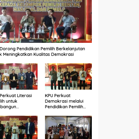
Dorong Pendidikan Pemilih Berkelanjutan
k Meningkatkan Kualitas Demokrasi
Perkuat Literasi
KPU Perkuat
lih untuk
Demokrasi melalui
bangun
Pendidikan Pemilih
okrasi yang
Berkelanjutan bagi
ualitas
Kelompok Rentan,
Marjinal, dan Pemula