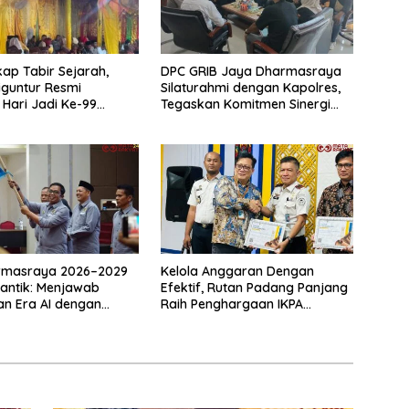
ap Tabir Sejarah,
DPC GRIB Jaya Dharmasraya
iguntur Resmi
Silaturahmi dengan Kapolres,
 Hari Jadi Ke-99
Tegaskan Komitmen Sinergi
Perdana
Menjaga Kondusifitas Daerah
rmasraya 2026–2029
Kelola Anggaran Dengan
lantik: Menjawab
Efektif, Rutan Padang Panjang
n Era AI dengan
Raih Penghargaan IKPA
as dan Kolaborasi
Sempurna pada KPPN
Bukittinggi Awards 2026