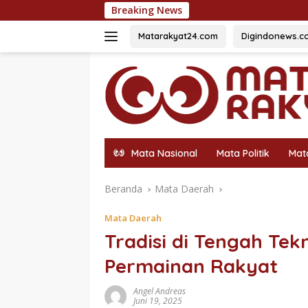
Langsung
Breaking News
54 Siswa Te
ke
konten
Matarakyat24.com
Digindonews.c
Mata Nasional
Mata Politik
Mat
Beranda
Mata Daerah
Mata Daerah
Tradisi di Tengah Tek
Permainan Rakyat
Angel Andreas
Juni 19, 2025