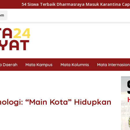
rbaik Dharmasraya Masuk Karantina Capaska 2026, SMAN 1 Pul
om
a Daerah
Mata Kampus
Mata Kolumnis
Mata Internasion
nologi: “Main Kota” Hidupkan