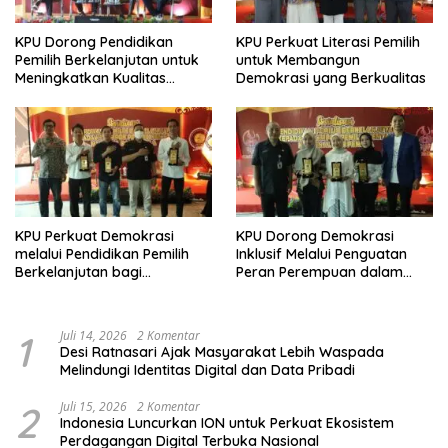
KPU Dorong Pendidikan
KPU Perkuat Literasi Pemilih
Pemilih Berkelanjutan untuk
untuk Membangun
Meningkatkan Kualitas
Demokrasi yang Berkualitas
Demokrasi
KPU Perkuat Demokrasi
KPU Dorong Demokrasi
melalui Pendidikan Pemilih
Inklusif Melalui Penguatan
Berkelanjutan bagi
Peran Perempuan dalam
Kelompok Rentan, Marjinal,
Pendidikan Pemilih
dan Pemula
1
Juli 14, 2026
2 Komentar
Desi Ratnasari Ajak Masyarakat Lebih Waspada
Melindungi Identitas Digital dan Data Pribadi
2
Juli 15, 2026
2 Komentar
Indonesia Luncurkan ION untuk Perkuat Ekosistem
Perdagangan Digital Terbuka Nasional