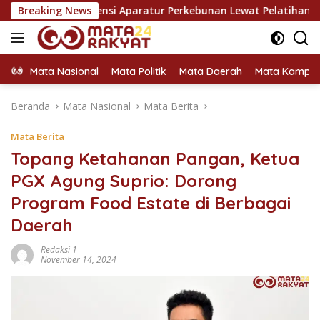
Langsung
etensi Aparatur Perkebunan Lewat Pelatihan Avenza Maps di W
Breaking News
ke
konten
Mata Nasional
Mata Politik
Mata Daerah
Mata Kampu
Beranda
Mata Nasional
Mata Berita
Mata Berita
Topang Ketahanan Pangan, Ketua
PGX Agung Suprio: Dorong
Program Food Estate di Berbagai
Daerah
Redaksi 1
November 14, 2024