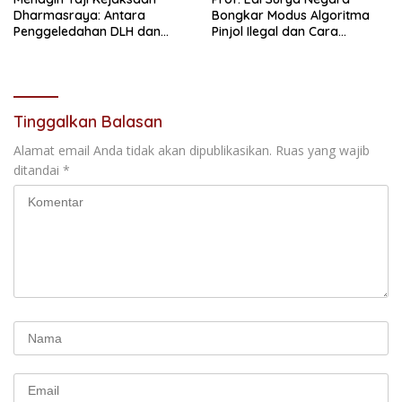
Dharmasraya: Antara
Bongkar Modus Algoritma
Penggeledahan DLH dan
Pinjol Ilegal dan Cara
“Tabir Misteri” Kasus Lama
Melindungi Data Pribadi
Tinggalkan Balasan
Alamat email Anda tidak akan dipublikasikan.
Ruas yang wajib
ditandai
*