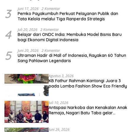
3
Juni 17, 2026
2 Komentar
Pemko Payakumbuh Perkuat Pelayanan Publik dan
Tata Kelola melalui Tiga Ranperda Strategis
4
Juli 20, 2026
2 Komentar
Belajar dari ONDC India: Membuka Model Bisnis Baru
bagi Ekonomi Digital Indonesia
5
Juni 20, 2026
2 Komentar
Ultraman Hadir di Mall of Indonesia, Rayakan 60 Tahun
Sang Pahlawan Legendaris
Agustus 3, 2026
KB Fathur Rahman Kantongi Juara 3
pada Lomba Fashion Show Eco Friendly
Juli 10, 2026
Antispasi Narkoba dan Kenakalan Anak
Remaja, Nagari Batu Taba gelar
festival Babaliak Ka Surau
Juni 26, 2026