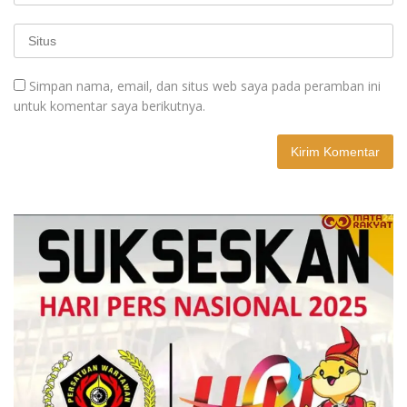
Simpan nama, email, dan situs web saya pada peramban ini
untuk komentar saya berikutnya.
A
l
t
e
r
n
a
t
i
v
e
: