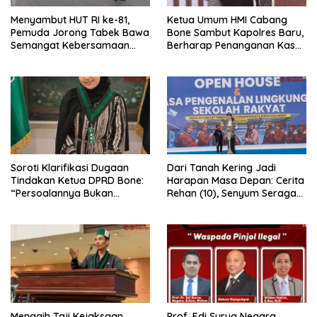
Menyambut HUT RI ke-81,
Ketua Umum HMI Cabang
Pemuda Jorong Tabek Bawa
Bone Sambut Kapolres Baru,
Semangat Kebersamaan
Berharap Penanganan Kasus
Lewat Pesta Rakyat
Dugaan Penganiayaan
Berjalan Profesional
Soroti Klarifikasi Dugaan
Dari Tanah Kering Jadi
Tindakan Ketua DPRD Bone:
Harapan Masa Depan: Cerita
“Persoalannya Bukan
Rehan (10), Senyum Seragam
Bosara, Tetapi Etika
Pertama, dan Cita-Cita Jadi
Kepemimpinan”
Prajurit TNI
Menagih Taji Kejaksaan
Prof. Edi Surya Negara