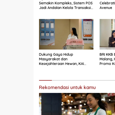
Semakin Kompleks, Sistem POS
Celebrati
Jadi Andalan Kelola Transaksi
Avenue
dan Stok
Dukung Gaya Hidup
BRI KKB
Masyarakat dan
Malang,
Kesejahteraan Hewan, KAI
Promo K
Logistik Layani Lebih dari 90
Pembiay
Ribu Hewan Peliharaan pada
Semester I 2026
Rekomendasi untuk kamu