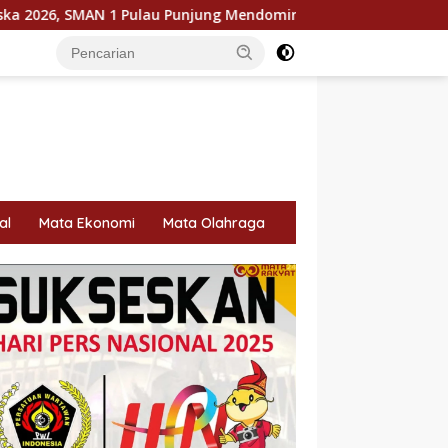
u Punjung Mendominasi
KPU Dorong Pemilih Cerdas, Liter
al
Mata Ekonomi
Mata Olahraga