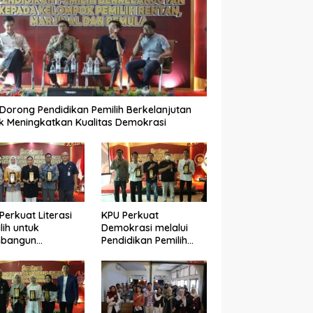
Dorong Pendidikan Pemilih Berkelanjutan
k Meningkatkan Kualitas Demokrasi
Perkuat Literasi
KPU Perkuat
lih untuk
Demokrasi melalui
bangun
Pendidikan Pemilih
okrasi yang
Berkelanjutan bagi
ualitas
Kelompok Rentan,
Marjinal, dan Pemula