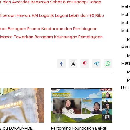
00 Calon Awardee Beasiswa Sobat Bumi Hadapi Tahap
Mata
Mat
eraan Hewan, KAI Logistik Layani Lebih dari 90 Ribu
Mata
irkan Beragam Promo Kendaraan dan Pembiayaan
Mata
I Finance Tawarkan Beragam Keuntungan Pembiayaan
M
Mata
M
Mata
M
M
Unca
NE by LOKALMADE,
Pertamina Foundation Bekali