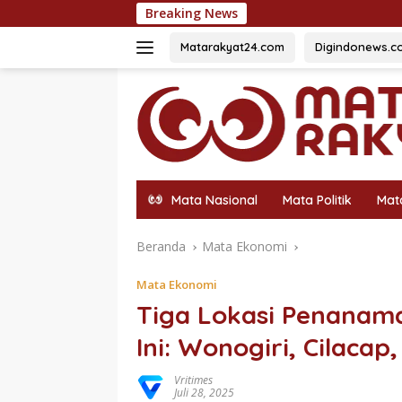
Langsung
Breaking News
54 Siswa Terb
ke
konten
Matarakyat24.com
Digindonews.c
Mata Nasional
Mata Politik
Mat
Beranda
Mata Ekonomi
Mata Ekonomi
Tiga Lokasi Penanam
Ini: Wonogiri, Cilac
Vritimes
Juli 28, 2025