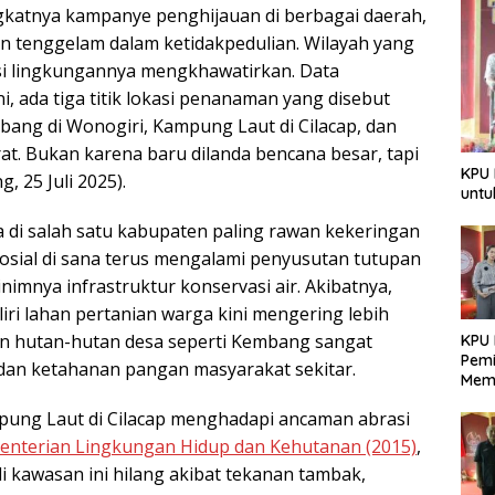
gkatnya kampanye penghijauan di berbagai daerah,
in tenggelam dalam ketidakpedulian. Wilayah yang
isi lingkungannya mengkhawatirkan. Data
, ada tiga titik lokasi penanaman yang disebut
bang di Wonogiri, Kampung Laut di Cilacap, dan
t. Bukan karena baru dilanda bencana besar, tapi
KPU 
, 25 Juli 2025).
untu
 di salah satu kabupaten paling rawan kekeringan
osial di sana terus mengalami penyusutan tutupan
inimnya infrastruktur konservasi air. Akibatnya,
iri lahan pertanian warga kini mengering lebih
aan hutan-hutan desa seperti Kembang sangat
KPU 
Pemi
l dan ketahanan pangan masyarakat sekitar.
Mem
Dem
mpung Laut di Cilacap menghadapi ancaman abrasi
Berk
enterian Lingkungan Hidup dan Kehutanan (2015)
,
i kawasan ini hilang akibat tekanan tambak,