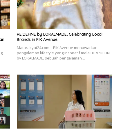
RE:DEFINE by LOKALMADE, Celebrating Local
dan
Brands in PIK Avenue
Matarakyat24.com – PIK Avenue menawarkan
ng
pengalaman lifestyle yang inspiratif melalui RE:DEFINE
by LOKALMADE, sebuah pengalaman…