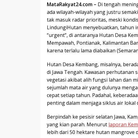
MataRakyat24.com –
Di tengah menin
ada wilayah-wilayah yang justru semak
tak masuk radar prioritas, meski kond
LindungiHutan menyebuatkan, tahun ini
“urgent”, di antaranya Hutan Desa Kem
Mempawah, Pontianak, Kalimantan Bara
karena terlalu lama diabaikan (Semarang
Hutan Desa Kembang, misalnya, berada
di Jawa Tengah. Kawasan perhutanan s
vegetasi akibat alih fungsi lahan dan m
sejumlah mata air yang dulunya mengal
cepat setiap tahun. Padahal, keberad
penting dalam menjaga siklus air loka
Berpindah ke pesisir selatan Jawa, Ka
yang kian parah. Menurut
laporan Kem
lebih dari 50 hektare hutan mangrove d