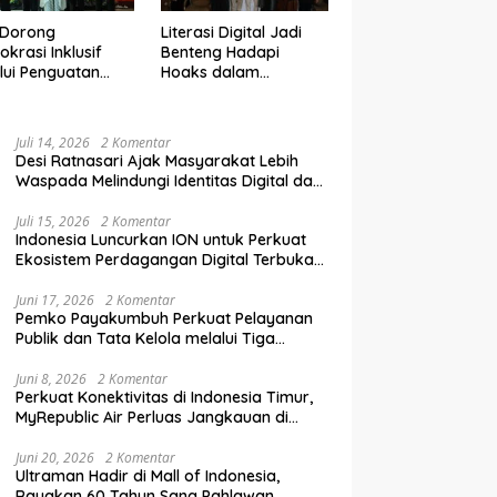
 Dorong
Literasi Digital Jadi
krasi Inklusif
Benteng Hadapi
lui Penguatan
Hoaks dalam
an Perempuan
Pendidikan Pemilih
m Pendidikan
Berkelanjutan
lih
Juli 14, 2026
2 Komentar
Desi Ratnasari Ajak Masyarakat Lebih
Waspada Melindungi Identitas Digital dan
Data Pribadi
Juli 15, 2026
2 Komentar
Indonesia Luncurkan ION untuk Perkuat
Ekosistem Perdagangan Digital Terbuka
Nasional
Juni 17, 2026
2 Komentar
Pemko Payakumbuh Perkuat Pelayanan
Publik dan Tata Kelola melalui Tiga
Ranperda Strategis
Juni 8, 2026
2 Komentar
Perkuat Konektivitas di Indonesia Timur,
MyRepublic Air Perluas Jangkauan di
Sulawesi
Juni 20, 2026
2 Komentar
Ultraman Hadir di Mall of Indonesia,
Rayakan 60 Tahun Sang Pahlawan