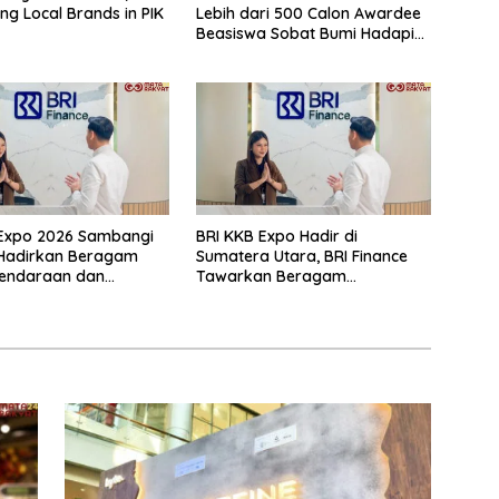
ng Local Brands in PIK
Lebih dari 500 Calon Awardee
Beasiswa Sobat Bumi Hadapi
Tahap Wawancara
 Expo 2026 Sambangi
BRI KKB Expo Hadir di
 Hadirkan Beragam
Sumatera Utara, BRI Finance
endaraan dan
Tawarkan Beragam
aan
Keuntungan Pembiayaan
Kendaraan