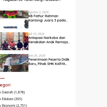
Legendaris
Agustus 3, 2026
KB Fathur Rahman
Kantongi Juara 3 pada
Lomba Fashion Show Eco
Friendly
Juli 10, 2026
Antispasi Narkoba dan
Kenakalan Anak Remaja,
Nagari Batu Taba gelar
festival Babaliak Ka
Surau
Juni 26, 2026
Penerimaan Peserta Didik
Baru, Pihak SMK KARYA
Padang Panjang
Promosikan ke
Masyarakat Pabasko
egori
a Daerah
(1,878)
 Edukasi
(305)
a Ekonomi
(2,751)