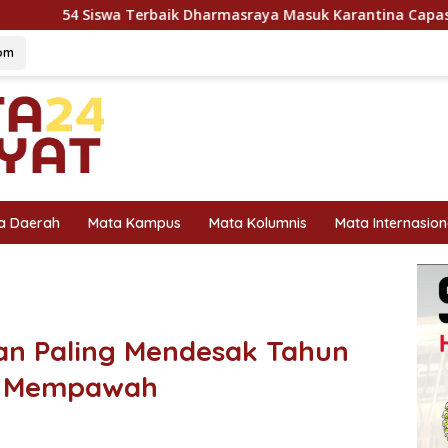
aik Dharmasraya Masuk Karantina Capaska 2026, SMAN 1 Pula
om
a Daerah
Mata Kampus
Mata Kolumnis
Mata Internasion
an Paling Mendesak Tahun
ap, Mempawah