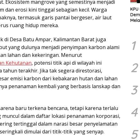
t. Ekosistem mangrove yang semestinya menjadi
 dan erosi kini tinggal sebagian kecil. Warga
KPU
Demo
nya, termasuk garis pantai bergeser, air laut
Mela
rus ruang hidup mereka.
Per
dala
Pemi
k di Desa Batu Ampar, Kalimantan Barat juga
1
but yang dulunya menjadi penyimpan karbon alami
aan lahan dan kekeringan. Menurut
an Kehutanan
, potensi titik api di wilayah ini
2
tahun terakhir. Jika tak segera direstorasi,
esar emisi karbon dari kebakaran hutan dan lahan
3
ngnya penanaman kembali yang berbasis lanskap dan
4
karena baru terkena bencana, tetapi karena terlalu
ng muncul dalam daftar lokasi penanaman korporasi,
sering tertinggal dalam narasi besar penyelamatan
5
ringkali dimulai dari titik-titik yang senyap.