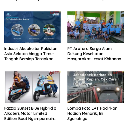
Aparatur Perkebunan Lewat
Petugas
Pelatihan Avenza Maps di
Way Kanan
Industri Akuakultur Pakistan,
PT Arafura Surya Alam
Asia Selatan hingga Timur
Dukung Kesehatan
Tengah Bersiap Terapkan
Masyarakat Lewat Khitanan
Solusi Terlengkap dari
Massal di Kotabunan
Indonesia
Fazzio Sunset Blue Hybrid x
Lomba Foto LRT Hadirkan
Alkateri, Motor Limited
Hadiah Menarik, Ini
Edition Buat Nyempurnain
Syaratnya
Look Retro-Future Lo