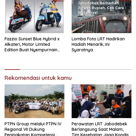
Fazzio Sunset Blue Hybrid x
Lomba Foto LRT Hadirkan
Alkateri, Motor Limited
Hadiah Menarik, Ini
Edition Buat Nyempurnain
Syaratnya
Look Retro-Future Lo
Rekomendasi untuk kamu
PTPN Group melalui PTPN IV
Perawatan LRT Jabodebek
Regional VII Dukung
Berlangsung Saat Malam,
Peningkatan Kompetensi
Tim Kesehatan Jaga Kondisi