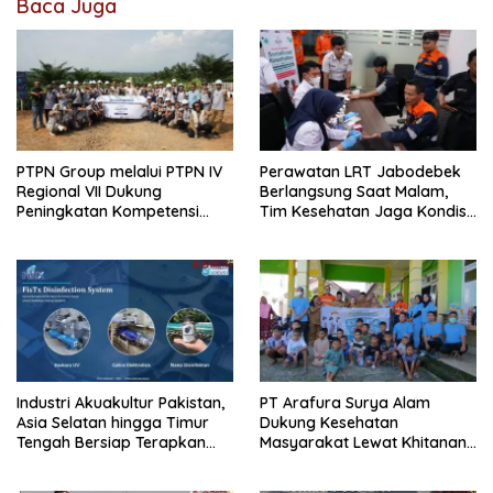
Baca Juga
PTPN Group melalui PTPN IV
Perawatan LRT Jabodebek
Regional VII Dukung
Berlangsung Saat Malam,
Peningkatan Kompetensi
Tim Kesehatan Jaga Kondisi
Aparatur Perkebunan Lewat
Petugas
Pelatihan Avenza Maps di
Way Kanan
Industri Akuakultur Pakistan,
PT Arafura Surya Alam
Asia Selatan hingga Timur
Dukung Kesehatan
Tengah Bersiap Terapkan
Masyarakat Lewat Khitanan
Solusi Terlengkap dari
Massal di Kotabunan
Indonesia