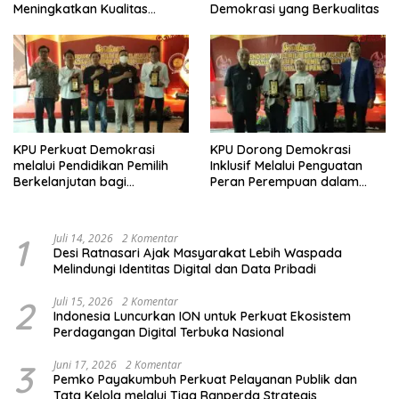
Meningkatkan Kualitas
Demokrasi yang Berkualitas
Demokrasi
KPU Perkuat Demokrasi
KPU Dorong Demokrasi
melalui Pendidikan Pemilih
Inklusif Melalui Penguatan
Berkelanjutan bagi
Peran Perempuan dalam
Kelompok Rentan, Marjinal,
Pendidikan Pemilih
dan Pemula
1
Juli 14, 2026
2 Komentar
Desi Ratnasari Ajak Masyarakat Lebih Waspada
Melindungi Identitas Digital dan Data Pribadi
2
Juli 15, 2026
2 Komentar
Indonesia Luncurkan ION untuk Perkuat Ekosistem
Perdagangan Digital Terbuka Nasional
3
Juni 17, 2026
2 Komentar
Pemko Payakumbuh Perkuat Pelayanan Publik dan
Tata Kelola melalui Tiga Ranperda Strategis