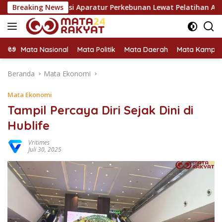
Langsung
ensi Aparatur Perkebunan Lewat Pelatihan Avenza Maps di Wa
Breaking News
ke
konten
Mata Nasional
Mata Politik
Mata Daerah
Mata Kampu
Beranda
Mata Ekonomi
Mata Ekonomi
Tampil Percaya Diri Sejak Dini di
Hublife
Vritimes
Juli 30, 2025