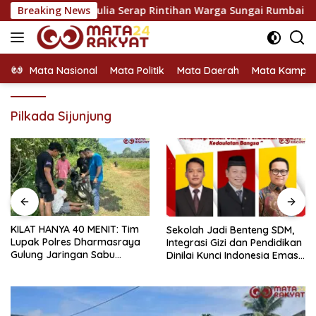
Langsung
 PKB Fadli Aulia Serap Rintihan Warga Sungai Rumbai dan Koto B
Breaking News
ke
konten
Mata Nasional
Mata Politik
Mata Daerah
Mata Kampu
Pilkada Sijunjung
KPU Dorong Pendidikan
Sekolah Jadi Benteng SDM,
Pemilih Berkelanjutan untuk
Integrasi Gizi dan Pendidikan
Meningkatkan Kualitas
Dinilai Kunci Indonesia Emas
Demokrasi
2045