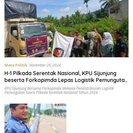
Mata Politik
November 26, 2024
H-1 Pilkada Serentak Nasional, KPU Sijunjung
beserta Forkopimda Lepas Logistik Pemungutan
Suara
KPU Sijunjung Bersama Forkopimda Melepas Pendistribusian Logistik
Pemungutan Suara Pilkada Serentak Nasional Tahun 2024