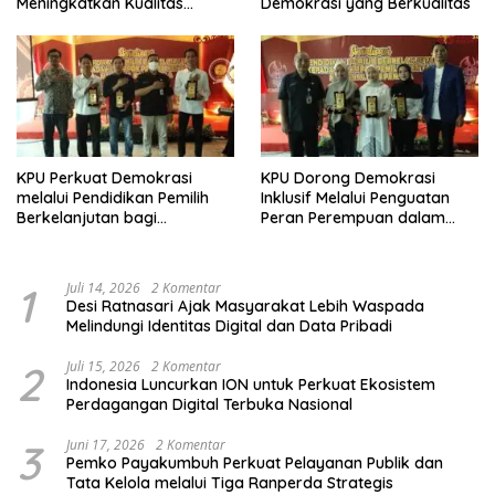
Meningkatkan Kualitas
Demokrasi yang Berkualitas
Demokrasi
KPU Perkuat Demokrasi
KPU Dorong Demokrasi
melalui Pendidikan Pemilih
Inklusif Melalui Penguatan
Berkelanjutan bagi
Peran Perempuan dalam
Kelompok Rentan, Marjinal,
Pendidikan Pemilih
dan Pemula
1
Juli 14, 2026
2 Komentar
Desi Ratnasari Ajak Masyarakat Lebih Waspada
Melindungi Identitas Digital dan Data Pribadi
2
Juli 15, 2026
2 Komentar
Indonesia Luncurkan ION untuk Perkuat Ekosistem
Perdagangan Digital Terbuka Nasional
3
Juni 17, 2026
2 Komentar
Pemko Payakumbuh Perkuat Pelayanan Publik dan
Tata Kelola melalui Tiga Ranperda Strategis