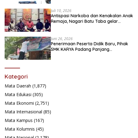
Juli 10, 2026
Antispasi Narkoba dan Kenakalan Anak
Remaja, Nagari Batu Taba gelar
festival Babaliak Ka Surau
Juni 26, 2026
Penerimaan Peserta Didik Baru, Pihak
SMK KARYA Padang Panjang
Promosikan ke Masyarakat Pabasko
Kategori
Mata Daerah
(1,877)
Mata Edukasi
(305)
Mata Ekonomi
(2,751)
Mata Internasional
(85)
Mata Kampus
(167)
Mata Kolumnis
(45)
Mata Nasional
(2,178)