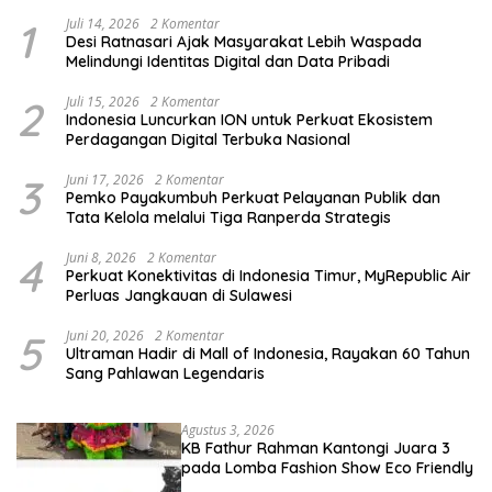
1
Juli 14, 2026
2 Komentar
Desi Ratnasari Ajak Masyarakat Lebih Waspada
Melindungi Identitas Digital dan Data Pribadi
2
Juli 15, 2026
2 Komentar
Indonesia Luncurkan ION untuk Perkuat Ekosistem
Perdagangan Digital Terbuka Nasional
3
Juni 17, 2026
2 Komentar
Pemko Payakumbuh Perkuat Pelayanan Publik dan
Tata Kelola melalui Tiga Ranperda Strategis
4
Juni 8, 2026
2 Komentar
Perkuat Konektivitas di Indonesia Timur, MyRepublic Air
Perluas Jangkauan di Sulawesi
5
Juni 20, 2026
2 Komentar
Ultraman Hadir di Mall of Indonesia, Rayakan 60 Tahun
Sang Pahlawan Legendaris
Agustus 3, 2026
KB Fathur Rahman Kantongi Juara 3
pada Lomba Fashion Show Eco Friendly