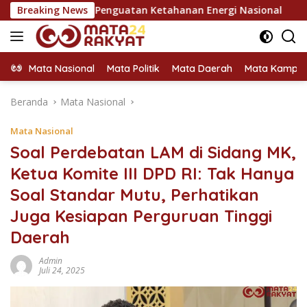
Langsung
di Pilar Penguatan Ketahanan Energi Nasional
Breaking News
KPU Doron
ke
konten
Mata Nasional
Mata Politik
Mata Daerah
Mata Kampu
Beranda
Mata Nasional
Mata Nasional
Soal Perdebatan LAM di Sidang MK,
Ketua Komite III DPD RI: Tak Hanya
Soal Standar Mutu, Perhatikan
Juga Kesiapan Perguruan Tinggi
Daerah
Admin
Juli 24, 2025