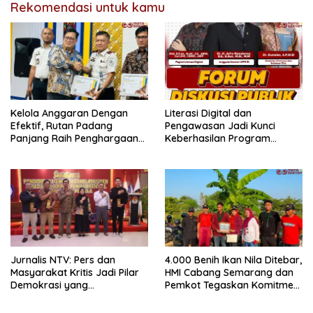
Rekomendasi untuk kamu
Kelola Anggaran Dengan
Literasi Digital dan
Efektif, Rutan Padang
Pengawasan Jadi Kunci
Panjang Raih Penghargaan
Keberhasilan Program
IKPA Sempurna pada KPPN
Makan Bergizi Gratis
Bukittinggi Awards 2026
Jurnalis NTV: Pers dan
4.000 Benih Ikan Nila Ditebar,
Masyarakat Kritis Jadi Pilar
HMI Cabang Semarang dan
Demokrasi yang
Pemkot Tegaskan Komitmen
Berintegritas
Perikanan Berkelanjutan