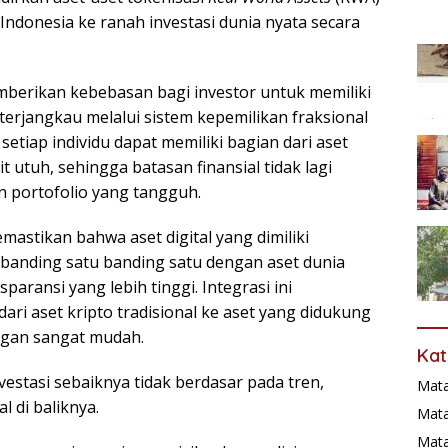
donesia ke ranah investasi dunia nyata secara
emberikan kebebasan bagi investor untuk memiliki
terjangkau melalui sistem kepemilikan fraksional
i, setiap individu dapat memiliki bagian dari aset
 utuh, sehingga batasan finansial tidak lagi
portofolio yang tangguh.
astikan bahwa aset digital yang dimiliki
rbanding satu banding satu dengan aset dunia
aransi yang lebih tinggi. Integrasi ini
ri aset kripto tradisional ke aset yang didukung
ngan sangat mudah.
Kat
estasi sebaiknya tidak berdasar pada tren,
Mat
 di baliknya.
Mata
Mat