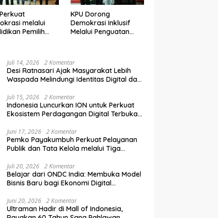
Perkuat
KPU Dorong
krasi melalui
Demokrasi Inklusif
idikan Pemilih
Melalui Penguatan
elanjutan bagi
Peran Perempuan
mpok Rentan,
dalam Pendidikan
inal, dan Pemula
Pemilih
Juli 14, 2026
2 Komentar
Desi Ratnasari Ajak Masyarakat Lebih
Waspada Melindungi Identitas Digital dan
Data Pribadi
Juli 15, 2026
2 Komentar
Indonesia Luncurkan ION untuk Perkuat
Ekosistem Perdagangan Digital Terbuka
Nasional
Juni 17, 2026
2 Komentar
Pemko Payakumbuh Perkuat Pelayanan
Publik dan Tata Kelola melalui Tiga
Ranperda Strategis
Juli 20, 2026
2 Komentar
Belajar dari ONDC India: Membuka Model
Bisnis Baru bagi Ekonomi Digital
Indonesia
Juni 20, 2026
2 Komentar
Ultraman Hadir di Mall of Indonesia,
Rayakan 60 Tahun Sang Pahlawan