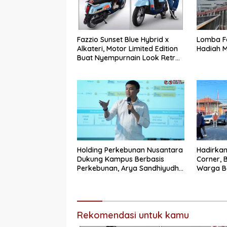
Fazzio Sunset Blue Hybrid x
Lomba F
Alkateri, Motor Limited Edition
Hadiah M
Buat Nyempurnain Look Retro-
Future Lo
Holding Perkebunan Nusantara
Hadirkan
Dukung Kampus Berbasis
Corner, 
Perkebunan, Arya Sandhiyudha
Warga Ba
Jadi Mahasiswa Angkatan
Impian
Pertama Magister ITSI
Rekomendasi untuk kamu