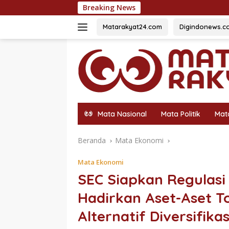
Langsung
Breaking News
Fazzio Sunset 
ke
konten
Matarakyat24.com
Digindonews.c
Mata Nasional
Mata Politik
Mat
Beranda
Mata Ekonomi
Mata Ekonomi
SEC Siapkan Regulasi
Hadirkan Aset-Aset T
Alternatif Diversifikas