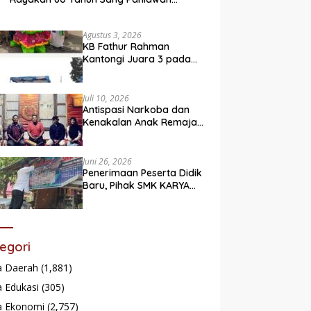
Legendaris
Agustus 3, 2026
KB Fathur Rahman
Kantongi Juara 3 pada
Lomba Fashion Show Eco
Friendly
Juli 10, 2026
Antispasi Narkoba dan
Kenakalan Anak Remaja,
Nagari Batu Taba gelar
festival Babaliak Ka
Surau
Juni 26, 2026
Penerimaan Peserta Didik
Baru, Pihak SMK KARYA
Padang Panjang
Promosikan ke
Masyarakat Pabasko
egori
a Daerah
(1,881)
 Edukasi
(305)
a Ekonomi
(2,757)