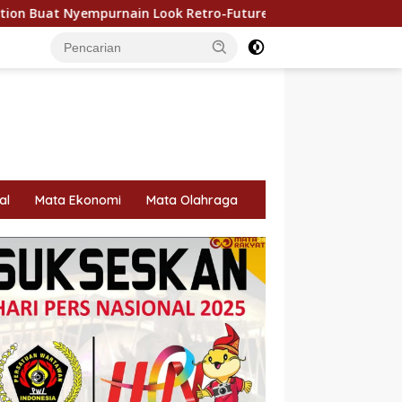
n Look Retro-Future Lo
500 Bendera Merah Putih Dibag
al
Mata Ekonomi
Mata Olahraga