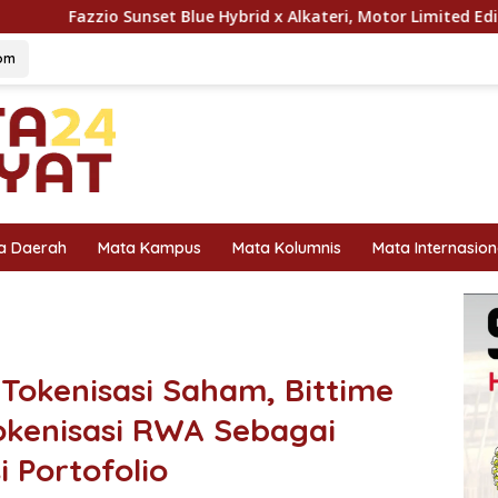
Blue Hybrid x Alkateri, Motor Limited Edition Buat Nyempurnai
om
a Daerah
Mata Kampus
Mata Kolumnis
Mata Internasion
 Tokenisasi Saham, Bittime
okenisasi RWA Sebagai
i Portofolio