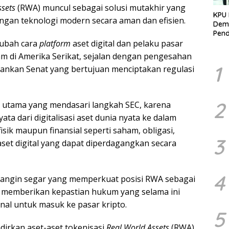
ssets
(RWA) muncul sebagai solusi mutakhir yang
KPU 
ngan teknologi modern secara aman dan efisien.
Demo
Pend
Berk
gubah cara
platform
aset digital dan pelaku pasar
Kelo
 di Amerika Serikat, sejalan dengan pengesahan
Marj
1
ankan Senat yang bertujuan menciptakan regulasi
2
i utama yang mendasari langkah SEC, karena
a dari digitalisasi aset dunia nyata ke dalam
fisik maupun finansial seperti saham, obligasi,
3
aset digital yang dapat diperdagangkan secara
4
di angin segar yang memperkuat posisi RWA sebagai
 memberikan kepastian hukum yang selama ini
onal untuk masuk ke pasar kripto.
5
irkan aset-aset tokenisasi
Real World Assets
(RWA)