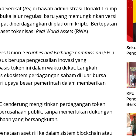
a Serikat (AS) di bawah administrasi Donald Trump
uka jalur regulasi baru yang memungkinkan versi
apat diperdagangkan di platform kripto. Bertepatan
aset tokenisasi
Real World Assets
(RWA)
Seko
ers Union.
Securities and Exchange Commission
(SEC)
Pend
sus berupa pengecualian inovasi yang
sis token ini dalam waktu dekat. Langkah
uas ekosistem perdagangan saham di luar bursa
dari upaya besar pemerintah dalam memberikan
KPU
Pend
SEC cenderung mengizinkan perdagangan token
Berk
Meni
tu perusahaan publik, tanpa memerlukan dukungan
Dem
ahaan yang bersangkutan.
penataan aset riil ke dalam sistem blockchain atau