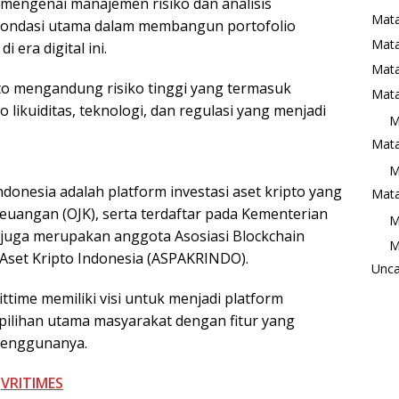
n mengenai manajemen risiko dan analisis
Mata
pondasi utama dalam membangun portofolio
Mat
 era digital ini.
Mata
to mengandung risiko tinggi yang termasuk
Mata
o likuiditas, teknologi, dan regulasi yang menjadi
M
Mata
M
ndonesia adalah platform investasi aset kripto yang
Mata
 Keuangan (OJK), serta terdaftar pada Kementerian
M
e juga merupakan anggota Asosiasi Blockchain
M
 Aset Kripto Indonesia (ASPAKRINDO).
Unca
ittime memiliki visi untuk menjadi platform
 pilihan utama masyarakat dengan fitur yang
penggunanya.
i
VRITIMES