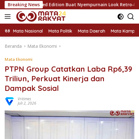
Langsung
r Limited Edition Buat Nyempurnain Look Retro-Future Lo
Breaking News
ke
konten
Mata Nasional
Mata Politik
Mata Daerah
Mata Kampu
Beranda
Mata Ekonomi
Mata Ekonomi
PTPN Group Catatkan Laba Rp6,39
Triliun, Perkuat Kinerja dan
Dampak Sosial
Vritimes
Juli 2, 2026