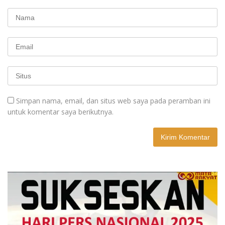
Simpan nama, email, dan situs web saya pada peramban ini
untuk komentar saya berikutnya.
A
l
t
e
r
n
a
t
i