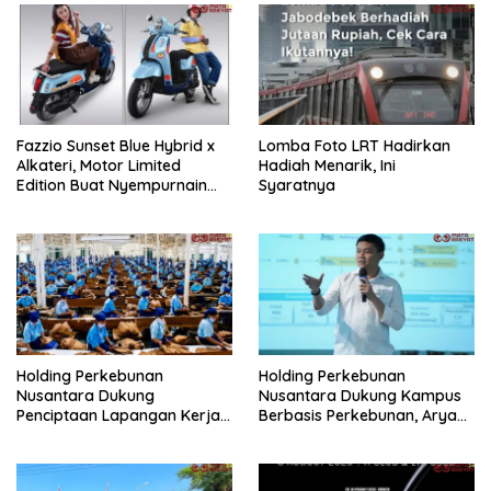
Fazzio Sunset Blue Hybrid x
Lomba Foto LRT Hadirkan
Alkateri, Motor Limited
Hadiah Menarik, Ini
Edition Buat Nyempurnain
Syaratnya
Look Retro-Future Lo
Holding Perkebunan
Holding Perkebunan
Nusantara Dukung
Nusantara Dukung Kampus
Penciptaan Lapangan Kerja,
Berbasis Perkebunan, Arya
PTPN I Serap 15–20 Ribu
Sandhiyudha Jadi
Pekerja di Pabrik Tembakau
Mahasiswa Angkatan
Pertama Magister ITSI