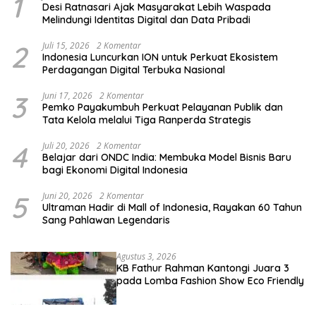
1
Desi Ratnasari Ajak Masyarakat Lebih Waspada
Melindungi Identitas Digital dan Data Pribadi
2
Juli 15, 2026
2 Komentar
Indonesia Luncurkan ION untuk Perkuat Ekosistem
Perdagangan Digital Terbuka Nasional
3
Juni 17, 2026
2 Komentar
Pemko Payakumbuh Perkuat Pelayanan Publik dan
Tata Kelola melalui Tiga Ranperda Strategis
4
Juli 20, 2026
2 Komentar
Belajar dari ONDC India: Membuka Model Bisnis Baru
bagi Ekonomi Digital Indonesia
5
Juni 20, 2026
2 Komentar
Ultraman Hadir di Mall of Indonesia, Rayakan 60 Tahun
Sang Pahlawan Legendaris
Agustus 3, 2026
KB Fathur Rahman Kantongi Juara 3
pada Lomba Fashion Show Eco Friendly