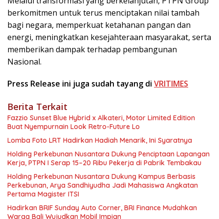
Melalui transformasi yang berkelanjutan, PTPN Group
berkomitmen untuk terus menciptakan nilai tambah
bagi negara, memperkuat ketahanan pangan dan
energi, meningkatkan kesejahteraan masyarakat, serta
memberikan dampak terhadap pembangunan
Nasional.
Press Release ini juga sudah tayang di
VRITIMES
Berita Terkait
Fazzio Sunset Blue Hybrid x Alkateri, Motor Limited Edition
Buat Nyempurnain Look Retro-Future Lo
Lomba Foto LRT Hadirkan Hadiah Menarik, Ini Syaratnya
Holding Perkebunan Nusantara Dukung Penciptaan Lapangan
Kerja, PTPN I Serap 15–20 Ribu Pekerja di Pabrik Tembakau
Holding Perkebunan Nusantara Dukung Kampus Berbasis
Perkebunan, Arya Sandhiyudha Jadi Mahasiswa Angkatan
Pertama Magister ITSI
Hadirkan BRIF Sunday Auto Corner, BRI Finance Mudahkan
Warga Bali Wujudkan Mobil Impian