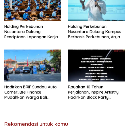
Holding Perkebunan
Holding Perkebunan
Nusantara Dukung
Nusantara Dukung Kampus
Penciptaan Lapangan Kerja,
Berbasis Perkebunan, Arya
PTPN I Serap 15–20 Ribu
Sandhiyudha Jadi
Pekerja di Pabrik Tembakau
Mahasiswa Angkatan
Pertama Magister ITSI
Hadirkan BRIF Sunday Auto
Rayakan 10 Tahun
Corner, BRI Finance
Perjalanan, Inspire Artistry
Mudahkan Warga Bali
Hadirkan Block Party
Wujudkan Mobil Impian
Terbesar di Jakarta
Rekomendasi untuk kamu