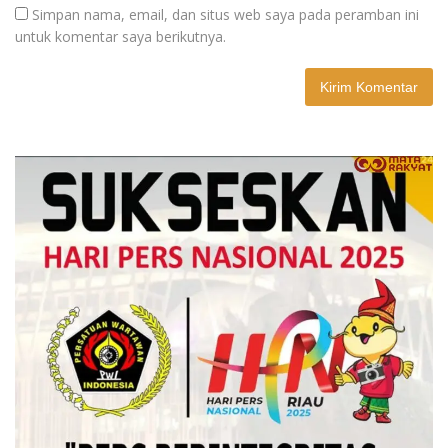
Simpan nama, email, dan situs web saya pada peramban ini
untuk komentar saya berikutnya.
A
l
t
e
r
n
a
t
i
v
e
: