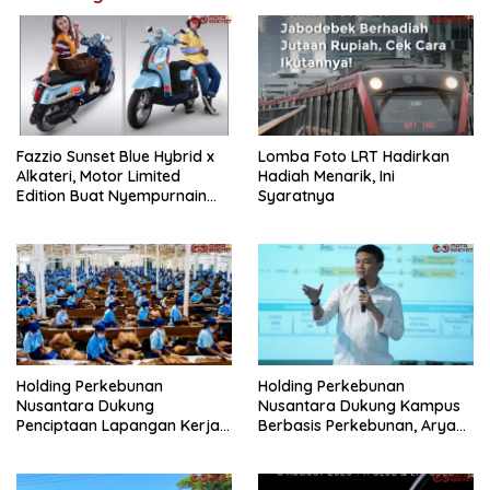
Fazzio Sunset Blue Hybrid x
Lomba Foto LRT Hadirkan
Alkateri, Motor Limited
Hadiah Menarik, Ini
Edition Buat Nyempurnain
Syaratnya
Look Retro-Future Lo
Holding Perkebunan
Holding Perkebunan
Nusantara Dukung
Nusantara Dukung Kampus
Penciptaan Lapangan Kerja,
Berbasis Perkebunan, Arya
PTPN I Serap 15–20 Ribu
Sandhiyudha Jadi
Pekerja di Pabrik Tembakau
Mahasiswa Angkatan
Pertama Magister ITSI