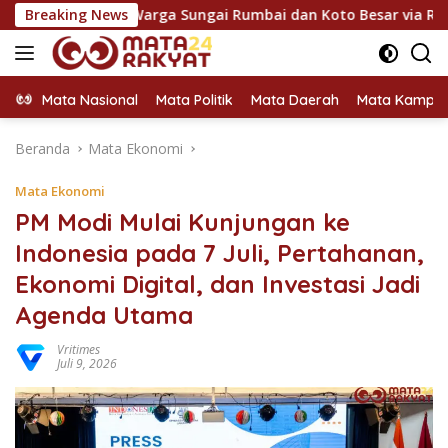
Langsung
 Warga Sungai Rumbai dan Koto Besar via Reses
Breaking News
Fazzio S
ke
konten
Mata Nasional
Mata Politik
Mata Daerah
Mata Kampu
Beranda
Mata Ekonomi
Mata Ekonomi
PM Modi Mulai Kunjungan ke
Indonesia pada 7 Juli, Pertahanan,
Ekonomi Digital, dan Investasi Jadi
Agenda Utama
Vritimes
Juli 9, 2026