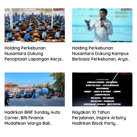
Look Retro-Future Lo
Holding Perkebunan
Holding Perkebunan
Nusantara Dukung
Nusantara Dukung Kampus
Penciptaan Lapangan Kerja,
Berbasis Perkebunan, Arya
PTPN I Serap 15–20 Ribu
Sandhiyudha Jadi
Pekerja di Pabrik Tembakau
Mahasiswa Angkatan
Pertama Magister ITSI
Hadirkan BRIF Sunday Auto
Rayakan 10 Tahun
Corner, BRI Finance
Perjalanan, Inspire Artistry
Mudahkan Warga Bali
Hadirkan Block Party
Wujudkan Mobil Impian
Terbesar di Jakarta