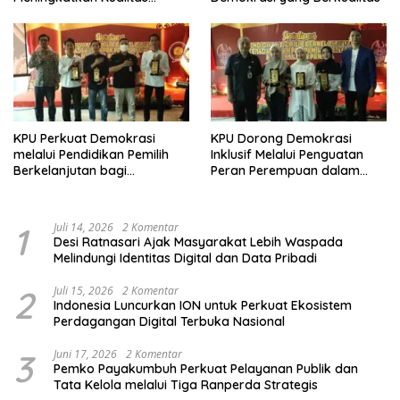
Demokrasi
KPU Perkuat Demokrasi
KPU Dorong Demokrasi
melalui Pendidikan Pemilih
Inklusif Melalui Penguatan
Berkelanjutan bagi
Peran Perempuan dalam
Kelompok Rentan, Marjinal,
Pendidikan Pemilih
dan Pemula
1
Juli 14, 2026
2 Komentar
Desi Ratnasari Ajak Masyarakat Lebih Waspada
Melindungi Identitas Digital dan Data Pribadi
2
Juli 15, 2026
2 Komentar
Indonesia Luncurkan ION untuk Perkuat Ekosistem
Perdagangan Digital Terbuka Nasional
3
Juni 17, 2026
2 Komentar
Pemko Payakumbuh Perkuat Pelayanan Publik dan
Tata Kelola melalui Tiga Ranperda Strategis