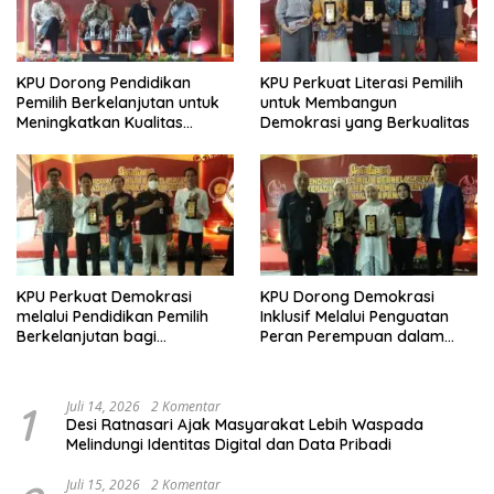
KPU Dorong Pendidikan
KPU Perkuat Literasi Pemilih
Pemilih Berkelanjutan untuk
untuk Membangun
Meningkatkan Kualitas
Demokrasi yang Berkualitas
Demokrasi
KPU Perkuat Demokrasi
KPU Dorong Demokrasi
melalui Pendidikan Pemilih
Inklusif Melalui Penguatan
Berkelanjutan bagi
Peran Perempuan dalam
Kelompok Rentan, Marjinal,
Pendidikan Pemilih
dan Pemula
1
Juli 14, 2026
2 Komentar
Desi Ratnasari Ajak Masyarakat Lebih Waspada
Melindungi Identitas Digital dan Data Pribadi
Juli 15, 2026
2 Komentar