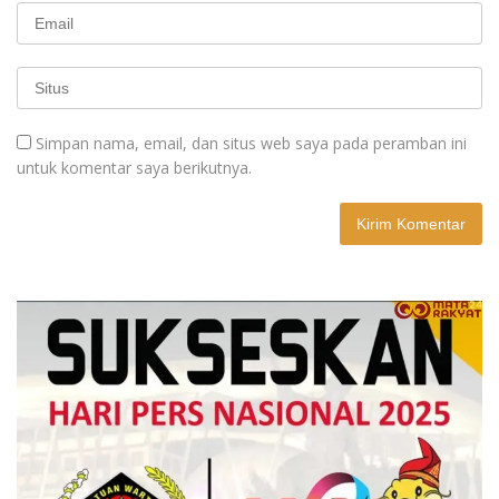
Simpan nama, email, dan situs web saya pada peramban ini
untuk komentar saya berikutnya.
A
l
t
e
r
n
a
t
i
v
e
: