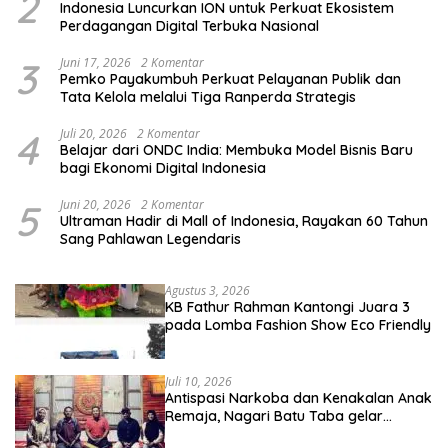
2
Indonesia Luncurkan ION untuk Perkuat Ekosistem
Perdagangan Digital Terbuka Nasional
3
Juni 17, 2026
2 Komentar
Pemko Payakumbuh Perkuat Pelayanan Publik dan
Tata Kelola melalui Tiga Ranperda Strategis
4
Juli 20, 2026
2 Komentar
Belajar dari ONDC India: Membuka Model Bisnis Baru
bagi Ekonomi Digital Indonesia
5
Juni 20, 2026
2 Komentar
Ultraman Hadir di Mall of Indonesia, Rayakan 60 Tahun
Sang Pahlawan Legendaris
Agustus 3, 2026
KB Fathur Rahman Kantongi Juara 3
pada Lomba Fashion Show Eco Friendly
Juli 10, 2026
Antispasi Narkoba dan Kenakalan Anak
Remaja, Nagari Batu Taba gelar
festival Babaliak Ka Surau