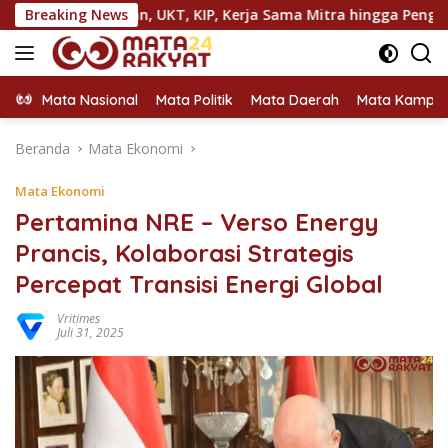
Langsung
aran, UKT, KIP, Kerja Sama Mitra hingga Pengadaan Almamater
Breaking News
ke
konten
Mata Nasional
Mata Politik
Mata Daerah
Mata Kampu
Beranda
Mata Ekonomi
Mata Ekonomi
Pertamina NRE – Verso Energy
Prancis, Kolaborasi Strategis
Percepat Transisi Energi Global
Vritimes
Juli 31, 2025