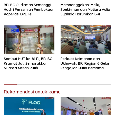
BRI BO Sudirman Semanggi
Membanggakan! Melky
Hadiri Peresmian Pembukaan
Soekirman dan Mutiara Aulia
Koperasi DPD RI
Syahida Harumkan BRI
Region 6, Raih Juara 3
Lomba Tari Nusantara 2026
Bank Indonesia
Sambut HUT ke-81 RI, BRI BO
Perkuat Keimanan dan
Kramat Jati Semarakkan
Ukhuwah, BRI Region 6 Gelar
Nuansa Merah Putih
Pengajian Rutin Bersama
Pekerja
Rekomendasi untuk kamu