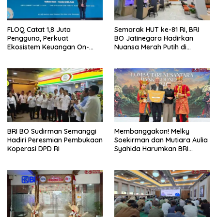
FLOQ Catat 1,8 Juta
Semarak HUT ke-81 RI, BRI
Pengguna, Perkuat
BO Jatinegara Hadirkan
Ekosistem Keuangan On-
Nuansa Merah Putih di
Chain Bersama AWS
Lingkungan Kantor
BRI BO Sudirman Semanggi
Membanggakan! Melky
Hadiri Peresmian Pembukaan
Soekirman dan Mutiara Aulia
Koperasi DPD RI
Syahida Harumkan BRI
Region 6, Raih Juara 3
Lomba Tari Nusantara 2026
Bank Indonesia