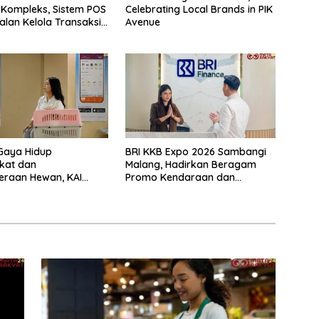
Kompleks, Sistem POS
Celebrating Local Brands in PIK
alan Kelola Transaksi
Avenue
Gaya Hidup
BRI KKB Expo 2026 Sambangi
kat dan
Malang, Hadirkan Beragam
eraan Hewan, KAI
Promo Kendaraan dan
Layani Lebih dari 90
Pembiayaan
an Peliharaan pada
 I 2026