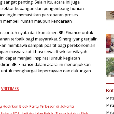
 sangat penting. Selain itu, acara ini juga
a sektor keuangan dan pengembang hunian.
nce
ingin memastikan percepatan proses
in membeli rumah maupun kendaraan.
 contoh nyata dari komitmen
BRI Finance
untuk
nan terbaik bagi masyarakat. Sinergi yang terjalin
 akan membawa dampak positif bagi perekonomian
upan masyarakat khususnya di sekitar wilayah
ni dapat menjadi inspirasi untuk kegiatan
adiran
BRI Finance
dalam acara ini menunjukkan
 untuk menghargai kepercayaan dan dukungan
i
VRITIMES
Kat
Mat
Mata
ry Hadirkan Block Party Terbesar di Jakarta
Mat
Sistem POS Jadi Andalan Kelola Transaksi dan Stok