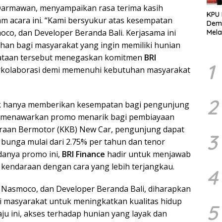
Darmawan, menyampaikan rasa terima kasih
KPU
am acara ini. “Kami bersyukur atas kesempatan
Demo
co, dan Developer Beranda Bali. Kerjasama ini
Mela
Per
an bagi masyarakat yang ingin memiliki hunian
dala
nyataan tersebut menegaskan komitmen
BRI
Pemi
1
erkolaborasi demi memenuhi kebutuhan masyarakat
2
k hanya memberikan kesempatan bagi pengunjung
a menawarkan promo menarik bagi pembiayaan
araan Bermotor (KKB) New Car, pengunjung dapat
3
unga mulai dari 2.75% per tahun dan tenor
danya promo ini,
BRI Finance
hadir untuk menjawab
kendaraan dengan cara yang lebih terjangkau.
4
, Nasmoco, dan Developer Beranda Bali, diharapkan
i masyarakat untuk meningkatkan kualitas hidup
5
ju ini, akses terhadap hunian yang layak dan