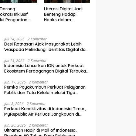
 Dorong
Literasi Digital Jadi
krasi Inklusif
Benteng Hadapi
lui Penguatan
Hoaks dalam
an Perempuan
Pendidikan Pemilih
m Pendidikan
Berkelanjutan
lih
Juli 14, 2026
2 Komentar
Desi Ratnasari Ajak Masyarakat Lebih
Waspada Melindungi Identitas Digital dan
Data Pribadi
Juli 15, 2026
2 Komentar
Indonesia Luncurkan ION untuk Perkuat
Ekosistem Perdagangan Digital Terbuka
Nasional
Juni 17, 2026
2 Komentar
Pemko Payakumbuh Perkuat Pelayanan
Publik dan Tata Kelola melalui Tiga
Ranperda Strategis
Juni 8, 2026
2 Komentar
Perkuat Konektivitas di Indonesia Timur,
MyRepublic Air Perluas Jangkauan di
Sulawesi
Juni 20, 2026
2 Komentar
Ultraman Hadir di Mall of Indonesia,
Rayakan 60 Tahun Sang Pahlawan