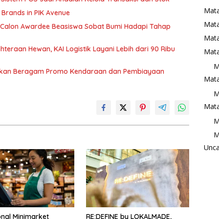
Mata
 Brands in PIK Avenue
Mat
00 Calon Awardee Beasiswa Sobat Bumi Hadapi Tahap
Mata
eraan Hewan, KAI Logistik Layani Lebih dari 90 Ribu
Mata
M
irkan Beragam Promo Kendaraan dan Pembiayaan
Mata
M
Mata
M
M
Unca
nal Minimarket
RE:DEFINE by LOKALMADE,