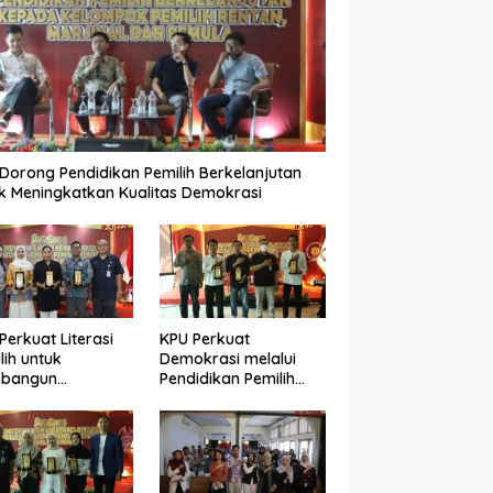
Dorong Pendidikan Pemilih Berkelanjutan
k Meningkatkan Kualitas Demokrasi
Perkuat Literasi
KPU Perkuat
lih untuk
Demokrasi melalui
bangun
Pendidikan Pemilih
okrasi yang
Berkelanjutan bagi
ualitas
Kelompok Rentan,
Marjinal, dan Pemula