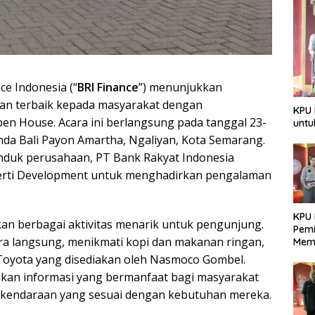
ce Indonesia (“
BRI Finance
”) menunjukkan
an terbaik kepada masyarakat dengan
KPU 
en House. Acara ini berlangsung pada tanggal 23-
untu
a Bali Payon Amartha, Ngaliyan, Kota Semarang.
induk perusahaan, PT Bank Rakyat Indonesia
perti Development untuk menghadirkan pengalaman
KPU 
 berbagai aktivitas menarik untuk pengunjung.
Pemi
ra langsung, menikmati kopi dan makanan ringan,
Mem
Dem
 Toyota yang disediakan oleh Nasmoco Gombel.
Berk
ikan informasi yang bermanfaat bagi masyarakat
 kendaraan yang sesuai dengan kebutuhan mereka.