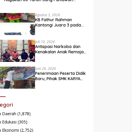
Legendaris
Agustus 3, 2026
KB Fathur Rahman
Kantongi Juara 3 pada
Lomba Fashion Show Eco
Friendly
Juli 10, 2026
Antispasi Narkoba dan
Kenakalan Anak Remaja,
Nagari Batu Taba gelar
festival Babaliak Ka
Surau
Juni 26, 2026
Penerimaan Peserta Didik
Baru, Pihak SMK KARYA
Padang Panjang
Promosikan ke
Masyarakat Pabasko
egori
a Daerah
(1,878)
 Edukasi
(305)
a Ekonomi
(2,752)