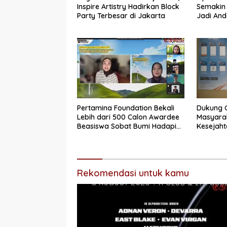
Inspire Artistry Hadirkan Block
Semakin 
Party Terbesar di Jakarta
Jadi And
dan Stok
Pertamina Foundation Bekali
Dukung 
Lebih dari 500 Calon Awardee
Masyara
Beasiswa Sobat Bumi Hadapi
Kesejaht
Tahap Wawancara
Logistik 
Ribu Hew
Semester
Rekomendasi untuk kamu