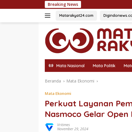
Langsung
Breaking News
Rayakan 10 Tahu
ke
konten
Matarakyat24.com
Digindonews.c
Mata Nasional
Mata Politik
Mat
Beranda
Mata Ekonomi
Mata Ekonomi
Perkuat Layanan Pem
Nasmoco Gelar Open H
Vritimes
November 29, 2024