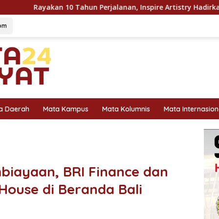
n Perjalanan, Inspire Artistry Hadirkan Block Party Terbesar d
om
a Daerah
Mata Kampus
Mata Kolumnis
Mata Internasion
biayaan, BRI Finance dan
ouse di Beranda Bali