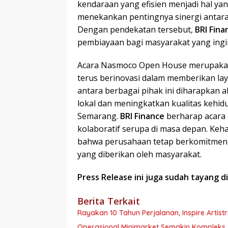
kendaraan yang efisien menjadi hal yang
menekankan pentingnya sinergi antar
Dengan pendekatan tersebut,
BRI Fina
pembiayaan bagi masyarakat yang ing
Acara Nasmoco Open House merupakan
terus berinovasi dalam memberikan laya
antara berbagai pihak ini diharapkan
lokal dan meningkatkan kualitas kehid
Semarang.
BRI Finance
berharap acara i
kolaboratif serupa di masa depan. Keh
bahwa perusahaan tetap berkomitmen
yang diberikan oleh masyarakat.
Press Release ini juga sudah tayang d
Berita Terkait
Rayakan 10 Tahun Perjalanan, Inspire Artist
Operasional Minimarket Semakin Kompleks, 