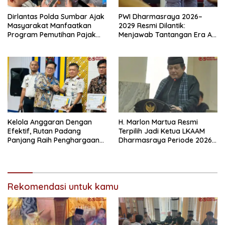
Dirlantas Polda Sumbar Ajak
PWI Dharmasraya 2026–
Masyarakat Manfaatkan
2029 Resmi Dilantik:
Program Pemutihan Pajak
Menjawab Tantangan Era AI
Kendaraan Bermotor 2026
dengan Integritas dan
Kolaborasi
Kelola Anggaran Dengan
H. Marlon Martua Resmi
Efektif, Rutan Padang
Terpilih Jadi Ketua LKAAM
Panjang Raih Penghargaan
Dharmasraya Periode 2026–
IKPA Sempurna pada KPPN
2031
Bukittinggi Awards 2026
Rekomendasi untuk kamu