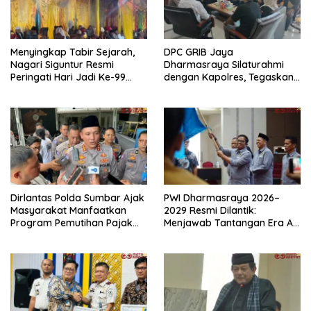
Menyingkap Tabir Sejarah,
DPC GRIB Jaya
Nagari Siguntur Resmi
Dharmasraya Silaturahmi
Peringati Hari Jadi Ke-99
dengan Kapolres, Tegaskan
Secara Perdana
Komitmen Sinergi Menjaga
Kondusifitas Daerah
Dirlantas Polda Sumbar Ajak
PWI Dharmasraya 2026–
Masyarakat Manfaatkan
2029 Resmi Dilantik:
Program Pemutihan Pajak
Menjawab Tantangan Era AI
Kendaraan Bermotor 2026
dengan Integritas dan
Kolaborasi