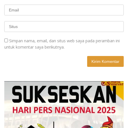
Simpan nama, email, dan situs web saya pada peramban ini
untuk komentar saya berikutnya.
A
l
t
e
r
n
a
t
i
v
e