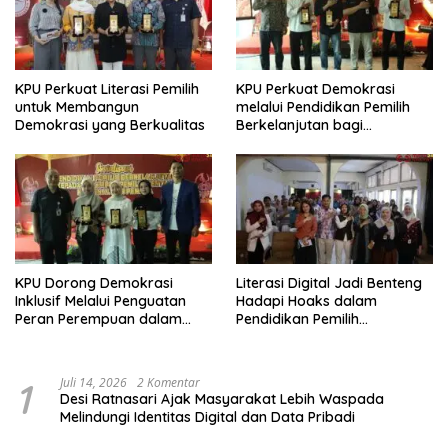
KPU Perkuat Literasi Pemilih
KPU Perkuat Demokrasi
untuk Membangun
melalui Pendidikan Pemilih
Demokrasi yang Berkualitas
Berkelanjutan bagi
Kelompok Rentan, Marjinal,
dan Pemula
KPU Dorong Demokrasi
Literasi Digital Jadi Benteng
Inklusif Melalui Penguatan
Hadapi Hoaks dalam
Peran Perempuan dalam
Pendidikan Pemilih
Pendidikan Pemilih
Berkelanjutan
1
Juli 14, 2026
2 Komentar
Desi Ratnasari Ajak Masyarakat Lebih Waspada
Melindungi Identitas Digital dan Data Pribadi