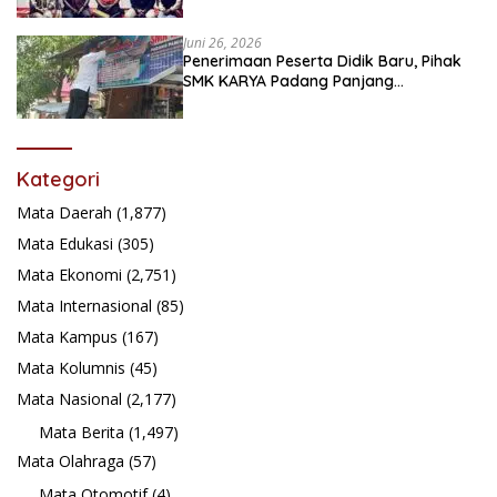
festival Babaliak Ka Surau
Juni 26, 2026
Penerimaan Peserta Didik Baru, Pihak
SMK KARYA Padang Panjang
Promosikan ke Masyarakat Pabasko
Kategori
Mata Daerah
(1,877)
Mata Edukasi
(305)
Mata Ekonomi
(2,751)
Mata Internasional
(85)
Mata Kampus
(167)
Mata Kolumnis
(45)
Mata Nasional
(2,177)
Mata Berita
(1,497)
Mata Olahraga
(57)
Mata Otomotif
(4)