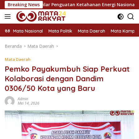
Langsung
l Jadi Pilar Penguatan Ketahanan Energi Nasional
Breaking News
KPU Do
ke
konten
Mata Nasional
Mata Politik
Mata Daerah
Mata Kampu
Beranda
Mata Daerah
Mata Daerah
Pemko Payakumbuh Siap Perkuat
Kolaborasi dengan Dandim
0306/50 Kota yang Baru
Admin
Mei 14, 2026