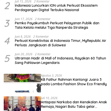
2
Juli 15, 2026
2 Komentar
Indonesia Luncurkan ION untuk Perkuat Ekosistem
Perdagangan Digital Terbuka Nasional
3
Juni 17, 2026
2 Komentar
Pemko Payakumbuh Perkuat Pelayanan Publik dan
Tata Kelola melalui Tiga Ranperda Strategis
4
Juni 8, 2026
2 Komentar
Perkuat Konektivitas di Indonesia Timur, MyRepublic Air
Perluas Jangkauan di Sulawesi
5
Juni 20, 2026
2 Komentar
Ultraman Hadir di Mall of Indonesia, Rayakan 60 Tahun
Sang Pahlawan Legendaris
Agustus 3, 2026
KB Fathur Rahman Kantongi Juara 3
pada Lomba Fashion Show Eco Friendly
Juli 10, 2026
Antispasi Narkoba dan Kenakalan Anak
Remaja, Nagari Batu Taba gelar