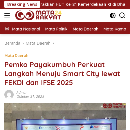
Langsung
k Semarakkan HUT Ke-81 Kemerdekaan RI di Dharmasraya
Breaking News
ke
konten
Mata Nasional
Mata Politik
Mata Daerah
Mata Kampu
Beranda
Mata Daerah
Mata Daerah
Pemko Payakumbuh Perkuat
Langkah Menuju Smart City lewat
FEKDI dan IFSE 2025
Admin
Oktober 31, 2025