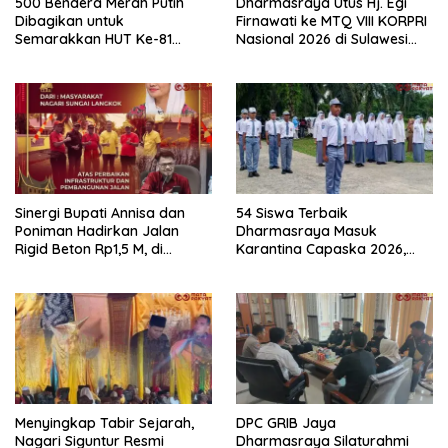
500 Bendera Merah Putih
Dharmasraya Utus Hj. Egi
Dibagikan untuk
Firnawati ke MTQ VIII KORPRI
Semarakkan HUT Ke-81
Nasional 2026 di Sulawesi
Kemerdekaan RI di
Selatan
Dharmasraya
Sinergi Bupati Annisa dan
54 Siswa Terbaik
Poniman Hadirkan Jalan
Dharmasraya Masuk
Rigid Beton Rp1,5 M, di
Karantina Capaska 2026,
Nagari Sungai Langkok
SMAN 1 Pulau Punjung
Warga Sampaikan Terima
Mendominasi
Kasih
Menyingkap Tabir Sejarah,
DPC GRIB Jaya
Nagari Siguntur Resmi
Dharmasraya Silaturahmi