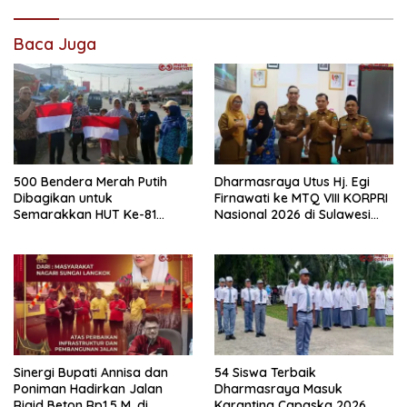
Baca Juga
500 Bendera Merah Putih
Dharmasraya Utus Hj. Egi
Dibagikan untuk
Firnawati ke MTQ VIII KORPRI
Semarakkan HUT Ke-81
Nasional 2026 di Sulawesi
Kemerdekaan RI di
Selatan
Dharmasraya
Sinergi Bupati Annisa dan
54 Siswa Terbaik
Poniman Hadirkan Jalan
Dharmasraya Masuk
Rigid Beton Rp1,5 M, di
Karantina Capaska 2026,