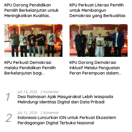
KPU Dorong Pendidikan
KPU Perkuat Literasi Pemilih
Pemilih Berkelanjutan untuk
untuk Membangun
Meningkatkan Kualitas
Demokrasi yang Berkualitas
Demokrasi
KPU Perkuat Demokrasi
KPU Dorong Demokrasi
melalui Pendidikan Pemilih
Inklusif Melalui Penguatan
Berkelanjutan bagi
Peran Perempuan dalam
Kelompok Rentan, Marjinal,
Pendidikan Pemilih
dan Pemula
1
Juli 14, 2026
2 Komentar
Desi Ratnasari Ajak Masyarakat Lebih Waspada
Melindungi Identitas Digital dan Data Pribadi
2
Juli 15, 2026
2 Komentar
Indonesia Luncurkan ION untuk Perkuat Ekosistem
Perdagangan Digital Terbuka Nasional