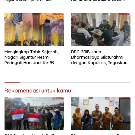
Nagari Sungai Langkok
SMAN 1 Pulau Punjung
Warga Sampaikan Terima
Mendominasi
Kasih
Menyingkap Tabir Sejarah,
DPC GRIB Jaya
Nagari Siguntur Resmi
Dharmasraya Silaturahmi
Peringati Hari Jadi Ke-99
dengan Kapolres, Tegaskan
Secara Perdana
Komitmen Sinergi Menjaga
Kondusifitas Daerah
Rekomendasi untuk kamu