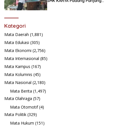
SMK KARYA Padang Panjang
Promosikan ke Masyarakat Pabasko
Kategori
Mata Daerah
(1,881)
Mata Edukasi
(305)
Mata Ekonomi
(2,756)
Mata Internasional
(85)
Mata Kampus
(167)
Mata Kolumnis
(45)
Mata Nasional
(2,180)
Mata Berita
(1,497)
Mata Olahraga
(57)
Mata Otomotif
(4)
Mata Politik
(329)
Mata Hukum
(151)