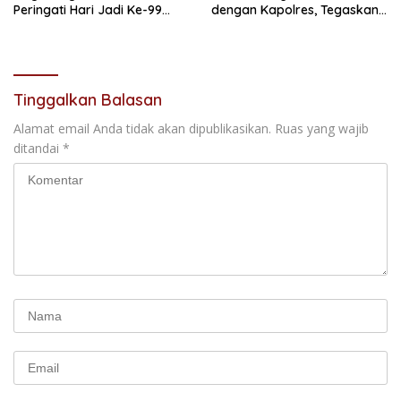
Peringati Hari Jadi Ke-99
dengan Kapolres, Tegaskan
Secara Perdana
Komitmen Sinergi Menjaga
Kondusifitas Daerah
Tinggalkan Balasan
Alamat email Anda tidak akan dipublikasikan.
Ruas yang wajib
ditandai
*