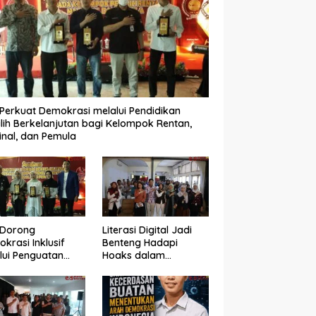
Perkuat Demokrasi melalui Pendidikan
lih Berkelanjutan bagi Kelompok Rentan,
inal, dan Pemula
 Dorong
Literasi Digital Jadi
krasi Inklusif
Benteng Hadapi
lui Penguatan
Hoaks dalam
an Perempuan
Pendidikan Pemilih
m Pendidikan
Berkelanjutan
lih