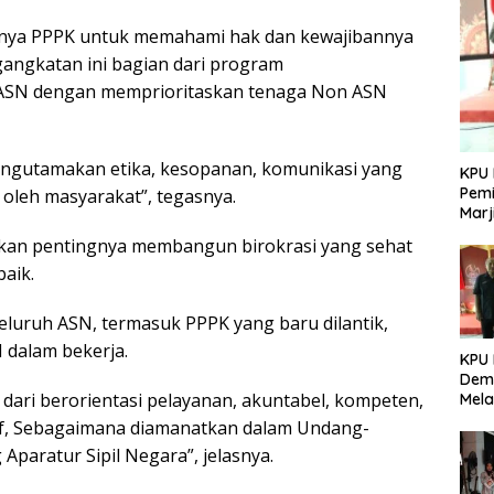
ngnya PPPK untuk memahami hak dan kewajibannya
angkatan ini bagian dari program
ASN dengan memprioritaskan tenaga Non ASN
engutamakan etika, kesopanan, komunikasi yang
KPU 
Pemi
 oleh masyarakat”, tegasnya.
Marj
nkan pentingnya membangun birokrasi yang sehat
aik.
eluruh ASN, termasuk PPPK yang baru dilantik,
 dalam bekerja.
KPU
Demo
ri berorientasi pelayanan, akuntabel, kompeten,
Mela
Per
atif, Sebagaimana diamanatkan dalam Undang-
dala
aratur Sipil Negara”, jelasnya.
Pemi