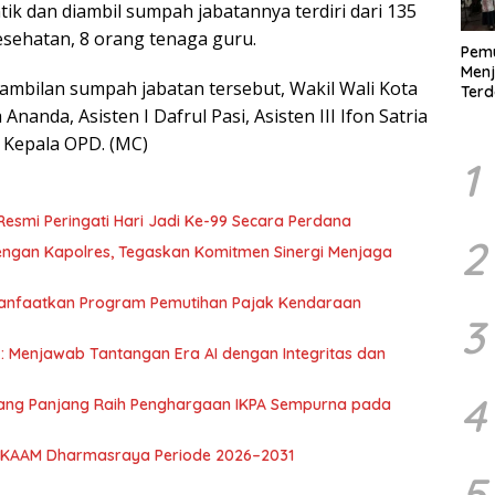
ik dan diambil sumpah jabatannya terdiri dari 135
esehatan, 8 orang tenaga guru.
Pem
Menj
ambilan sumpah jabatan tersebut, Wakil Wali Kota
Ter
Demo
nanda, Asisten I Dafrul Pasi, Asisten III Ifon Satria
Digit
 Kepala OPD. (MC)
1
Resmi Peringati Hari Jadi Ke-99 Secara Perdana
2
ngan Kapolres, Tegaskan Komitmen Sinergi Menjaga
Manfaatkan Program Pemutihan Pajak Kendaraan
3
: Menjawab Tantangan Era AI dengan Integritas dan
4
dang Panjang Raih Penghargaan IKPA Sempurna pada
a LKAAM Dharmasraya Periode 2026–2031
5