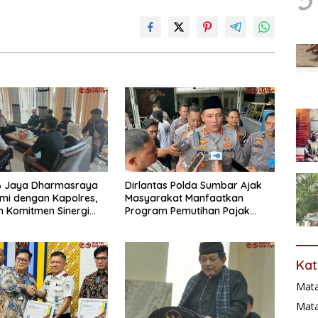
B Jaya Dharmasraya
Dirlantas Polda Sumbar Ajak
hmi dengan Kapolres,
Masyarakat Manfaatkan
 Komitmen Sinergi
Program Pemutihan Pajak
Kondusifitas Daerah
Kendaraan Bermotor 2026
Kat
Mat
Mata