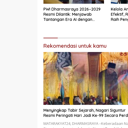
PWI Dharmasraya 2026–2029
Kelola 
Resmi Dilantik: Menjawab
Efektif,
Tantangan Era AI dengan
Raih Pen
Integritas dan Kolaborasi
Sempurn
Bukittin
Rekomendasi untuk kamu
Menyingkap Tabir Sejarah, Nagari Siguntur
Resmi Peringati Hari Jadi Ke-99 Secara Per
MATARAKYAT24, DHARMASRAYA –Keberadaan Na