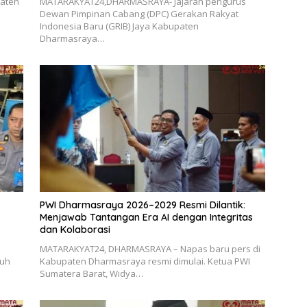
paten
MATARAKYAT24,DHARMASRAYA- Jajaran pengurus
Dewan Pimpinan Cabang (DPC) Gerakan Rakyat
Indonesia Baru (GRIB) Jaya Kabupaten
Dharmasraya…
PWI Dharmasraya 2026–2029 Resmi Dilantik:
Menjawab Tantangan Era AI dengan Integritas
dan Kolaborasi
MATARAKYAT24, DHARMASRAYA – Napas baru pers di
ruh
Kabupaten Dharmasraya resmi dimulai. Ketua PWI
Sumatera Barat, Widya…