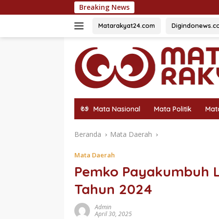
Langsung
Breaking News
BRI KKB Expo 20
ke
konten
Matarakyat24.com
Digindonews.c
Mata Nasional
Mata Politik
Mat
Beranda
Mata Daerah
Mata Daerah
Pemko Payakumbuh La
Tahun 2024
Admin
April 30, 2025