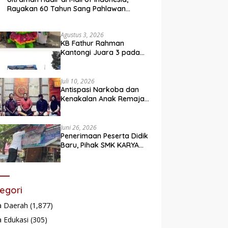
Rayakan 60 Tahun Sang Pahlawan
Legendaris
Agustus 3, 2026
KB Fathur Rahman
Kantongi Juara 3 pada
Lomba Fashion Show Eco
Friendly
Juli 10, 2026
Antispasi Narkoba dan
Kenakalan Anak Remaja,
Nagari Batu Taba gelar
festival Babaliak Ka
Surau
Juni 26, 2026
Penerimaan Peserta Didik
Baru, Pihak SMK KARYA
Padang Panjang
Promosikan ke
Masyarakat Pabasko
egori
a Daerah
(1,877)
 Edukasi
(305)