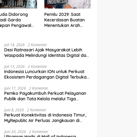
uda Didorong
Pemilu 2029: Saat
adi Garda
Kecerdasan Buatan
depan Pengawal
Menentukan Arah
krasi di Era
Demokrasi Indonesia
al
Juli 14, 2026
2 Komentar
Desi Ratnasari Ajak Masyarakat Lebih
Waspada Melindungi Identitas Digital dan
Data Pribadi
Juli 15, 2026
2 Komentar
Indonesia Luncurkan ION untuk Perkuat
Ekosistem Perdagangan Digital Terbuka
Nasional
Juni 17, 2026
2 Komentar
Pemko Payakumbuh Perkuat Pelayanan
Publik dan Tata Kelola melalui Tiga
Ranperda Strategis
Juni 8, 2026
2 Komentar
Perkuat Konektivitas di Indonesia Timur,
MyRepublic Air Perluas Jangkauan di
Sulawesi
Juni 20, 2026
2 Komentar
Ultraman Hadir di Mall of Indonesia,