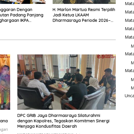
Mat
Anggaran Dengan
H. Marlon Martua Resmi Terpilih
Mata
 Rutan Padang Panjang
Jadi Ketua LKAAM
Mat
ghargaan IKPA
Dharmasraya Periode 2026–
a pada KPPN
2031
Mata
ggi Awards 2026
Mata
M
Mata
M
Mata
M
M
Unca
DPC GRIB Jaya Dharmasraya Silaturahmi
dana
dengan Kapolres, Tegaskan Komitmen Sinergi
Menjaga Kondusifitas Daerah
gari