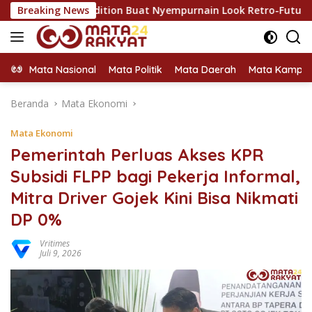
Langsung
ited Edition Buat Nyempurnain Look Retro-Future Lo
Breaking News
500
ke
konten
Mata Nasional
Mata Politik
Mata Daerah
Mata Kampu
Beranda
Mata Ekonomi
Mata Ekonomi
Pemerintah Perluas Akses KPR
Subsidi FLPP bagi Pekerja Informal,
Mitra Driver Gojek Kini Bisa Nikmati
DP 0%
Vritimes
Juli 9, 2026