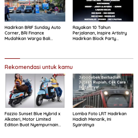
Hadirkan BRIF Sunday Auto
Rayakan 10 Tahun
Corner, BRI Finance
Perjalanan, Inspire Artistry
Mudahkan Warga Bali
Hadirkan Block Party
Wujudkan Mobil Impian
Terbesar di Jakarta
Rekomendasi untuk kamu
Fazzio Sunset Blue Hybrid x
Lomba Foto LRT Hadirkan
Alkateri, Motor Limited
Hadiah Menarik, Ini
Edition Buat Nyempurnain
Syaratnya
Look Retro-Future Lo