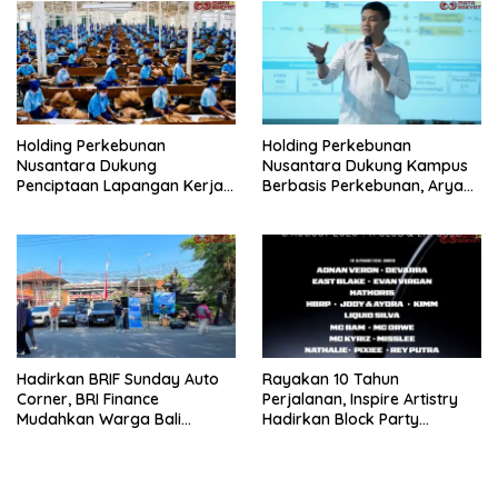
Holding Perkebunan
Holding Perkebunan
Nusantara Dukung
Nusantara Dukung Kampus
Penciptaan Lapangan Kerja,
Berbasis Perkebunan, Arya
PTPN I Serap 15–20 Ribu
Sandhiyudha Jadi
Pekerja di Pabrik Tembakau
Mahasiswa Angkatan
Pertama Magister ITSI
Hadirkan BRIF Sunday Auto
Rayakan 10 Tahun
Corner, BRI Finance
Perjalanan, Inspire Artistry
Mudahkan Warga Bali
Hadirkan Block Party
Wujudkan Mobil Impian
Terbesar di Jakarta