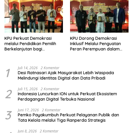
KPU Perkuat Demokrasi
KPU Dorong Demokrasi
melalui Pendidikan Pemilih
Inklusif Melalui Penguatan
Berkelanjutan bagi
Peran Perempuan dalam
Kelompok Rentan, Marjinal,
Pendidikan Pemilih
dan Pemula
1
Juli 14, 2026
2 Komentar
Desi Ratnasari Ajak Masyarakat Lebih Waspada
Melindungi Identitas Digital dan Data Pribadi
2
Juli 15, 2026
2 Komentar
Indonesia Luncurkan ION untuk Perkuat Ekosistem
Perdagangan Digital Terbuka Nasional
3
Juni 17, 2026
2 Komentar
Pemko Payakumbuh Perkuat Pelayanan Publik dan
Tata Kelola melalui Tiga Ranperda Strategis
Juni 8, 2026
2 Komentar