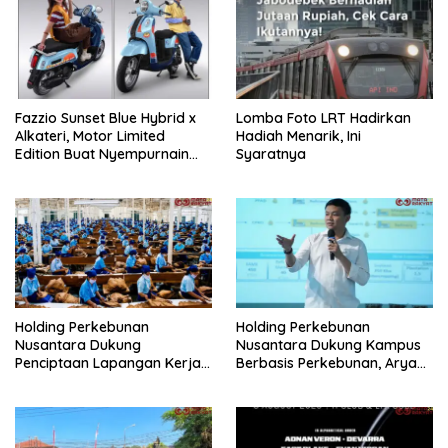
Fazzio Sunset Blue Hybrid x
Lomba Foto LRT Hadirkan
Alkateri, Motor Limited
Hadiah Menarik, Ini
Edition Buat Nyempurnain
Syaratnya
Look Retro-Future Lo
Holding Perkebunan
Holding Perkebunan
Nusantara Dukung
Nusantara Dukung Kampus
Penciptaan Lapangan Kerja,
Berbasis Perkebunan, Arya
PTPN I Serap 15–20 Ribu
Sandhiyudha Jadi
Pekerja di Pabrik Tembakau
Mahasiswa Angkatan
Pertama Magister ITSI