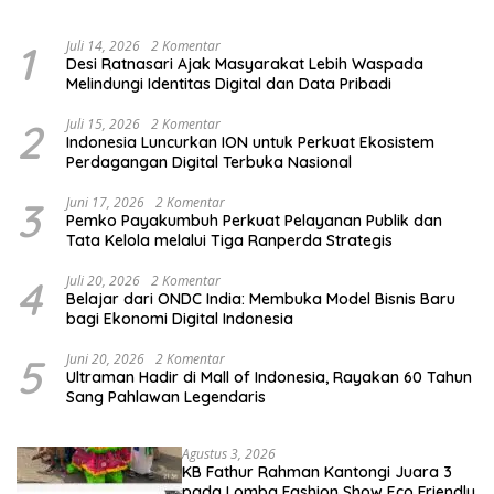
dan Pemula
1
Juli 14, 2026
2 Komentar
Desi Ratnasari Ajak Masyarakat Lebih Waspada
Melindungi Identitas Digital dan Data Pribadi
2
Juli 15, 2026
2 Komentar
Indonesia Luncurkan ION untuk Perkuat Ekosistem
Perdagangan Digital Terbuka Nasional
3
Juni 17, 2026
2 Komentar
Pemko Payakumbuh Perkuat Pelayanan Publik dan
Tata Kelola melalui Tiga Ranperda Strategis
4
Juli 20, 2026
2 Komentar
Belajar dari ONDC India: Membuka Model Bisnis Baru
bagi Ekonomi Digital Indonesia
5
Juni 20, 2026
2 Komentar
Ultraman Hadir di Mall of Indonesia, Rayakan 60 Tahun
Sang Pahlawan Legendaris
Agustus 3, 2026
KB Fathur Rahman Kantongi Juara 3
pada Lomba Fashion Show Eco Friendly