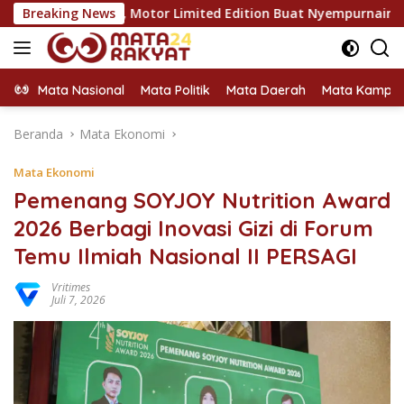
Langsung
kateri, Motor Limited Edition Buat Nyempurnain Look Retro-Futu
Breaking News
ke
konten
Mata Nasional
Mata Politik
Mata Daerah
Mata Kampu
Beranda
Mata Ekonomi
Mata Ekonomi
Pemenang SOYJOY Nutrition Award
2026 Berbagi Inovasi Gizi di Forum
Temu Ilmiah Nasional II PERSAGI
Vritimes
Juli 7, 2026