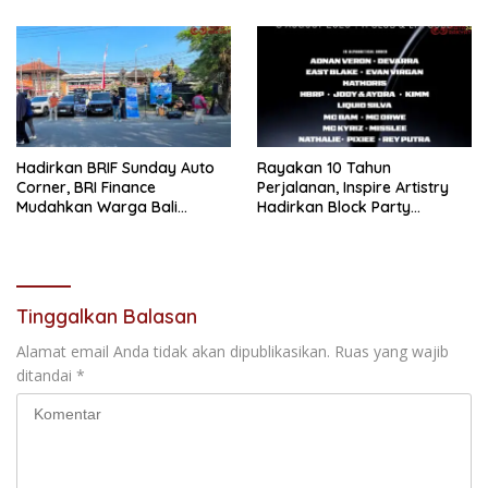
Pekerja di Pabrik Tembakau
Mahasiswa Angkatan
Pertama Magister ITSI
Hadirkan BRIF Sunday Auto
Rayakan 10 Tahun
Corner, BRI Finance
Perjalanan, Inspire Artistry
Mudahkan Warga Bali
Hadirkan Block Party
Wujudkan Mobil Impian
Terbesar di Jakarta
Tinggalkan Balasan
Alamat email Anda tidak akan dipublikasikan.
Ruas yang wajib
ditandai
*