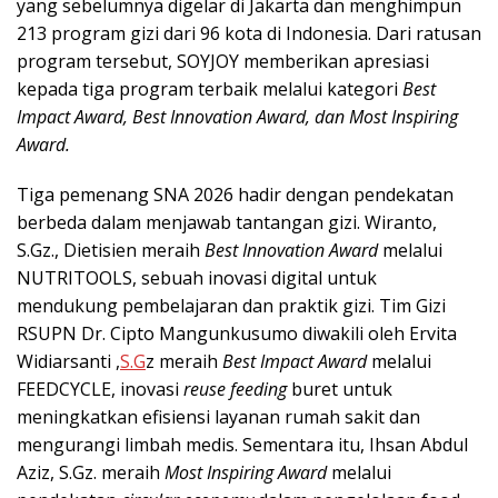
yang sebelumnya digelar di Jakarta dan menghimpun
213 program gizi dari 96 kota di Indonesia. Dari ratusan
program tersebut, SOYJOY memberikan apresiasi
kepada tiga program terbaik melalui kategori
Best
Impact Award, Best Innovation Award, dan Most Inspiring
Award.
Tiga pemenang SNA 2026 hadir dengan pendekatan
berbeda dalam menjawab tantangan gizi. Wiranto,
S.Gz., Dietisien meraih
Best Innovation Award
melalui
NUTRITOOLS, sebuah inovasi digital untuk
mendukung pembelajaran dan praktik gizi. Tim Gizi
RSUPN Dr. Cipto Mangunkusumo diwakili oleh Ervita
Widiarsanti ,
S.G
z meraih
Best Impact Award
melalui
FEEDCYCLE, inovasi
reuse feeding
buret untuk
meningkatkan efisiensi layanan rumah sakit dan
mengurangi limbah medis. Sementara itu, Ihsan Abdul
Aziz, S.Gz. meraih
Most Inspiring Award
melalui