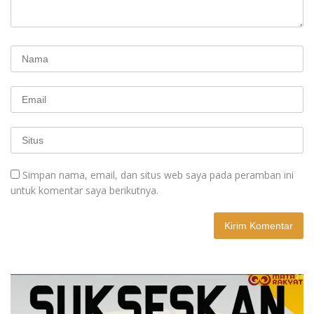
Simpan nama, email, dan situs web saya pada peramban ini
untuk komentar saya berikutnya.
A
l
t
e
r
n
a