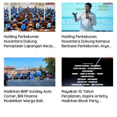
Holding Perkebunan
Holding Perkebunan
Nusantara Dukung
Nusantara Dukung Kampus
Penciptaan Lapangan Kerja,
Berbasis Perkebunan, Arya
PTPN I Serap 15–20 Ribu
Sandhiyudha Jadi
Pekerja di Pabrik Tembakau
Mahasiswa Angkatan
Pertama Magister ITSI
Hadirkan BRIF Sunday Auto
Rayakan 10 Tahun
Corner, BRI Finance
Perjalanan, Inspire Artistry
Mudahkan Warga Bali
Hadirkan Block Party
Wujudkan Mobil Impian
Terbesar di Jakarta