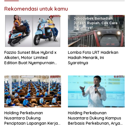
Rekomendasi untuk kamu
Fazzio Sunset Blue Hybrid x
Lomba Foto LRT Hadirkan
Alkateri, Motor Limited
Hadiah Menarik, Ini
Edition Buat Nyempurnain
Syaratnya
Look Retro-Future Lo
Holding Perkebunan
Holding Perkebunan
Nusantara Dukung
Nusantara Dukung Kampus
Penciptaan Lapangan Kerja,
Berbasis Perkebunan, Arya
PTPN I Serap 15–20 Ribu
Sandhiyudha Jadi