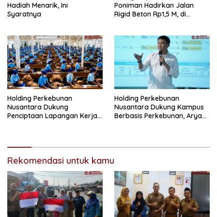
Hadiah Menarik, Ini
Poniman Hadirkan Jalan
Syaratnya
Rigid Beton Rp1,5 M, di
Nagari Sungai Langkok
Warga Sampaikan Terima
Kasih
Holding Perkebunan
Holding Perkebunan
Nusantara Dukung
Nusantara Dukung Kampus
Penciptaan Lapangan Kerja,
Berbasis Perkebunan, Arya
PTPN I Serap 15–20 Ribu
Sandhiyudha Jadi
Pekerja di Pabrik Tembakau
Mahasiswa Angkatan
Pertama Magister ITSI
Rekomendasi untuk kamu