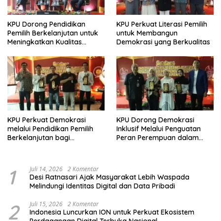
KPU Dorong Pendidikan
KPU Perkuat Literasi Pemilih
Pemilih Berkelanjutan untuk
untuk Membangun
Meningkatkan Kualitas
Demokrasi yang Berkualitas
Demokrasi
KPU Perkuat Demokrasi
KPU Dorong Demokrasi
melalui Pendidikan Pemilih
Inklusif Melalui Penguatan
Berkelanjutan bagi
Peran Perempuan dalam
Kelompok Rentan, Marjinal,
Pendidikan Pemilih
dan Pemula
1
Juli 14, 2026
2 Komentar
Desi Ratnasari Ajak Masyarakat Lebih Waspada
Melindungi Identitas Digital dan Data Pribadi
2
Juli 15, 2026
2 Komentar
Indonesia Luncurkan ION untuk Perkuat Ekosistem