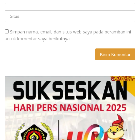
Simpan nama, email, dan situs web saya pada peramban ini
untuk komentar saya berikutnya.
A
l
t
e
r
n
a
t
i
v
e
: