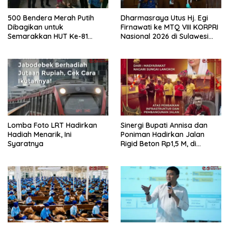
500 Bendera Merah Putih
Dharmasraya Utus Hj. Egi
Dibagikan untuk
Firnawati ke MTQ VIII KORPRI
Semarakkan HUT Ke-81
Nasional 2026 di Sulawesi
Kemerdekaan RI di
Selatan
Dharmasraya
Lomba Foto LRT Hadirkan
Sinergi Bupati Annisa dan
Hadiah Menarik, Ini
Poniman Hadirkan Jalan
Syaratnya
Rigid Beton Rp1,5 M, di
Nagari Sungai Langkok
Warga Sampaikan Terima
Kasih