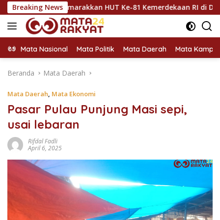
Langsung
ntuk Semarakkan HUT Ke-81 Kemerdekaan RI di Dharmasraya
Breaking News
ke
konten
Mata Nasional
Mata Politik
Mata Daerah
Mata Kampu
Beranda
Mata Daerah
Mata Daerah
,
Mata Ekonomi
Pasar Pulau Punjung Masi sepi,
usai lebaran
Rifdal Fadli
April 6, 2025