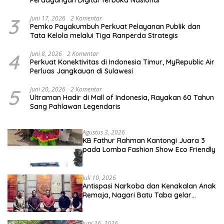
Perdagangan Digital Terbuka Nasional
3
Juni 17, 2026
2 Komentar
Pemko Payakumbuh Perkuat Pelayanan Publik dan
Tata Kelola melalui Tiga Ranperda Strategis
4
Juni 8, 2026
2 Komentar
Perkuat Konektivitas di Indonesia Timur, MyRepublic Air
Perluas Jangkauan di Sulawesi
5
Juni 20, 2026
2 Komentar
Ultraman Hadir di Mall of Indonesia, Rayakan 60 Tahun
Sang Pahlawan Legendaris
Agustus 3, 2026
KB Fathur Rahman Kantongi Juara 3
pada Lomba Fashion Show Eco Friendly
Juli 10, 2026
Antispasi Narkoba dan Kenakalan Anak
Remaja, Nagari Batu Taba gelar
festival Babaliak Ka Surau
Juni 26, 2026