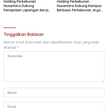
Holding Perkebunan
Holding Perkebunan
Nusantara Dukung
Nusantara Dukung Kampus
Penciptaan Lapangan Kerja,
Berbasis Perkebunan, Arya
PTPN I Serap 15–20 Ribu
Sandhiyudha Jadi
Pekerja di Pabrik Tembakau
Mahasiswa Angkatan
Pertama Magister ITSI
Tinggalkan Balasan
Alamat email Anda tidak akan dipublikasikan.
Ruas yang wajib
ditandai
*