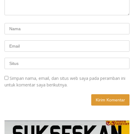
Simpan nama, email, dan situs web saya pada peramban ini
untuk komentar saya berikutnya.
A
l
t
e
r
n