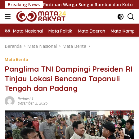
Langsung
 Serap Rintihan Warga Sungai Rumbai dan Koto Besar via Reses
Breaking News
ke
konten
Mata Nasional
Mata Politik
Mata Daerah
Mata Kampu
Beranda
Mata Nasional
Mata Berita
Mata Berita
Panglima TNI Dampingi Presiden RI
Tinjau Lokasi Bencana Tapanuli
Tengah dan Padang
Redaksi 1
Desember 2, 2025