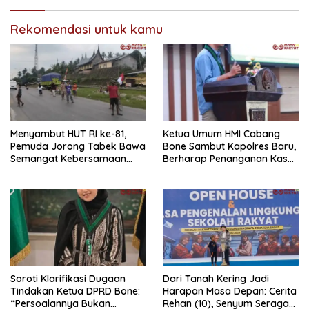
Rekomendasi untuk kamu
Menyambut HUT RI ke-81,
Ketua Umum HMI Cabang
Pemuda Jorong Tabek Bawa
Bone Sambut Kapolres Baru,
Semangat Kebersamaan
Berharap Penanganan Kasus
Lewat Pesta Rakyat
Dugaan Penganiayaan
Berjalan Profesional
Soroti Klarifikasi Dugaan
Dari Tanah Kering Jadi
Tindakan Ketua DPRD Bone:
Harapan Masa Depan: Cerita
“Persoalannya Bukan
Rehan (10), Senyum Seragam