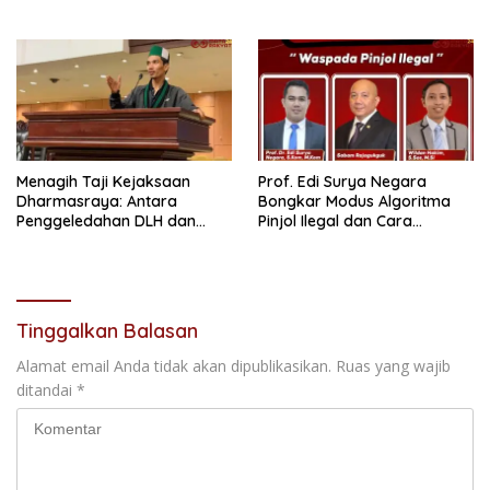
Bosara, Tetapi Etika
Pertama, dan Cita-Cita Jadi
Kepemimpinan”
Prajurit TNI
Menagih Taji Kejaksaan
Prof. Edi Surya Negara
Dharmasraya: Antara
Bongkar Modus Algoritma
Penggeledahan DLH dan
Pinjol Ilegal dan Cara
“Tabir Misteri” Kasus Lama
Melindungi Data Pribadi
Tinggalkan Balasan
Alamat email Anda tidak akan dipublikasikan.
Ruas yang wajib
ditandai
*