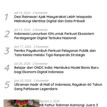
Kelompok Rentan, Marjinal,
Pendidikan Pemilih
dan Pemula
1
Juli 14, 2026
2 Komentar
Desi Ratnasari Ajak Masyarakat Lebih Waspada
Melindungi Identitas Digital dan Data Pribadi
2
Juli 15, 2026
2 Komentar
Indonesia Luncurkan ION untuk Perkuat Ekosistem
Perdagangan Digital Terbuka Nasional
3
Juni 17, 2026
2 Komentar
Pemko Payakumbuh Perkuat Pelayanan Publik dan
Tata Kelola melalui Tiga Ranperda Strategis
4
Juli 20, 2026
2 Komentar
Belajar dari ONDC India: Membuka Model Bisnis Baru
bagi Ekonomi Digital Indonesia
5
Juni 20, 2026
2 Komentar
Ultraman Hadir di Mall of Indonesia, Rayakan 60 Tahun
Sang Pahlawan Legendaris
Agustus 3, 2026
KB Fathur Rahman Kantongi Juara 3