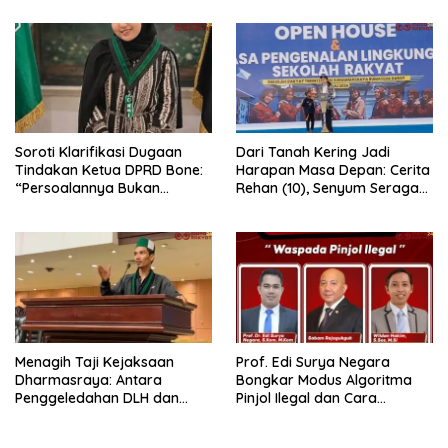
Berjalan Profesional
Soroti Klarifikasi Dugaan
Dari Tanah Kering Jadi
Tindakan Ketua DPRD Bone:
Harapan Masa Depan: Cerita
“Persoalannya Bukan
Rehan (10), Senyum Seragam
Bosara, Tetapi Etika
Pertama, dan Cita-Cita Jadi
Kepemimpinan”
Prajurit TNI
Menagih Taji Kejaksaan
Prof. Edi Surya Negara
Dharmasraya: Antara
Bongkar Modus Algoritma
Penggeledahan DLH dan
Pinjol Ilegal dan Cara
“Tabir Misteri” Kasus Lama
Melindungi Data Pribadi