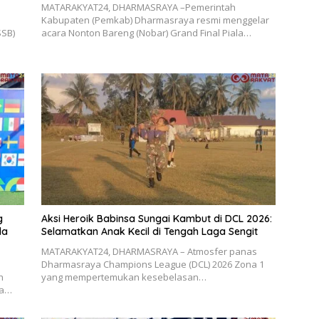
MATARAKYAT24, DHARMASRAYA –Pemerintah
Kabupaten (Pemkab) Dharmasraya resmi menggelar
SSB)
acara Nonton Bareng (Nobar) Grand Final Piala…
g
Aksi Heroik Babinsa Sungai Kambut di DCL 2026:
la
Selamatkan Anak Kecil di Tengah Laga Sengit
MATARAKYAT24, DHARMASRAYA – Atmosfer panas
Dharmasraya Champions League (DCL) 2026 Zona 1
h
yang mempertemukan kesebelasan…
da…