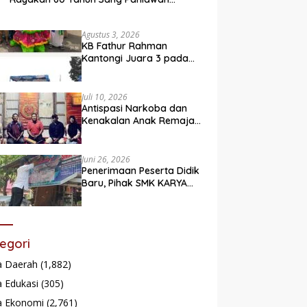
Legendaris
Agustus 3, 2026
KB Fathur Rahman
Kantongi Juara 3 pada
Lomba Fashion Show Eco
Friendly
Juli 10, 2026
Antispasi Narkoba dan
Kenakalan Anak Remaja,
Nagari Batu Taba gelar
festival Babaliak Ka
Surau
Juni 26, 2026
Penerimaan Peserta Didik
Baru, Pihak SMK KARYA
Padang Panjang
Promosikan ke
Masyarakat Pabasko
egori
a Daerah
(1,882)
 Edukasi
(305)
a Ekonomi
(2,761)