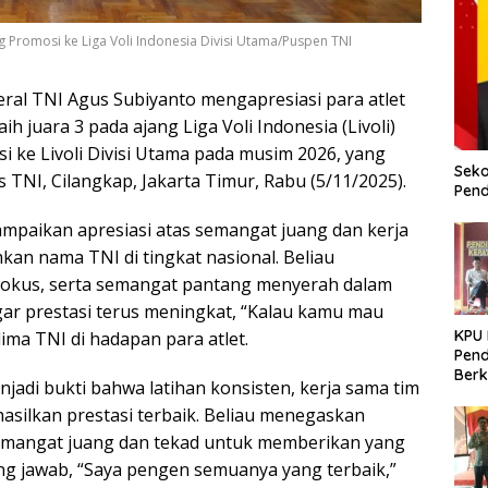
g Promosi ke Liga Voli Indonesia Divisi Utama/Puspen TNI
ral TNI Agus Subiyanto mengapresiasi para atlet
h juara 3 pada ajang Liga Voli Indonesia (Livoli)
si ke Livoli Divisi Utama pada musim 2026, yang
Seko
TNI, Cilangkap, Jakarta Timur, Rabu (5/11/2025).
Pend
paikan apresiasi atas semangat juang dan kerja
kan nama TNI di tingkat nasional. Beliau
fokus, serta semangat pantang menyerah dalam
ar prestasi terus meningkat, “Kalau kamu mau
KPU
lima TNI di hadapan para atlet.
Pend
Berk
njadi bukti bahwa latihan konsisten, kerja sama tim
Meni
hasilkan prestasi terbaik. Beliau menegaskan
Dem
 semangat juang dan tekad untuk memberikan yang
ng jawab, “Saya pengen semuanya yang terbaik,”