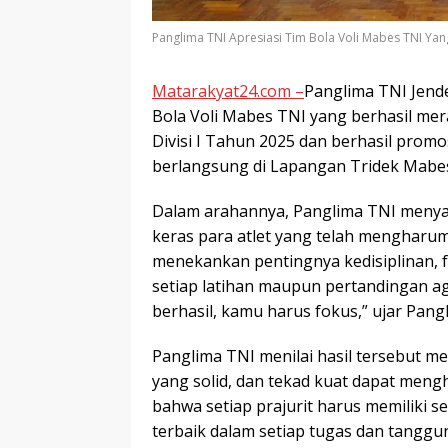
Panglima TNI Apresiasi Tim Bola Voli Mabes TNI Yan
Matarakyat24.com –
Panglima TNI Jende
Bola Voli Mabes TNI yang berhasil merai
Divisi I Tahun 2025 dan berhasil promo
berlangsung di Lapangan Tridek Mabes 
Dalam arahannya, Panglima TNI menyam
keras para atlet yang telah mengharum
menekankan pentingnya kedisiplinan, 
setiap latihan maupun pertandingan ag
berhasil, kamu harus fokus,” ujar Pang
Panglima TNI menilai hasil tersebut me
yang solid, dan tekad kuat dapat meng
bahwa setiap prajurit harus memiliki
terbaik dalam setiap tugas dan tanggu