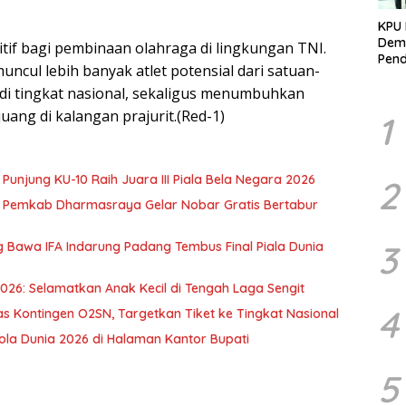
KPU 
Demo
itif bagi pembinaan olahraga di lingkungan TNI.
Pend
uncul lebih banyak atlet potensial dari satuan-
Berk
Kelo
i tingkat nasional, sekaligus menumbuhkan
Marj
 juang di kalangan prajurit.(Red-1)
1
Punjung KU-10 Raih Juara III Piala Bela Negara 2026
2
na, Pemkab Dharmasraya Gelar Nobar Gratis Bertabur
3
g Bawa IFA Indarung Padang Tembus Final Piala Dunia
026: Selamatkan Anak Kecil di Tengah Laga Sengit
4
 Kontingen O2SN, Targetkan Tiket ke Tingkat Nasional
la Dunia 2026 di Halaman Kantor Bupati
5