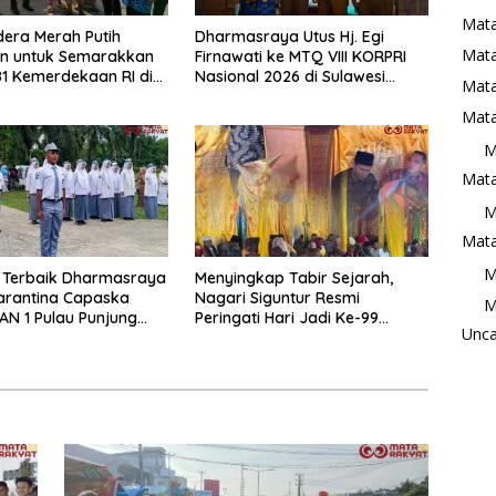
Mata
era Merah Putih
Dharmasraya Utus Hj. Egi
Mat
an untuk Semarakkan
Firnawati ke MTQ VIII KORPRI
1 Kemerdekaan RI di
Nasional 2026 di Sulawesi
Mata
raya
Selatan
Mata
M
Mata
M
Mata
M
 Terbaik Dharmasraya
Menyingkap Tabir Sejarah,
arantina Capaska
Nagari Siguntur Resmi
M
AN 1 Pulau Punjung
Peringati Hari Jadi Ke-99
Unca
nasi
Secara Perdana