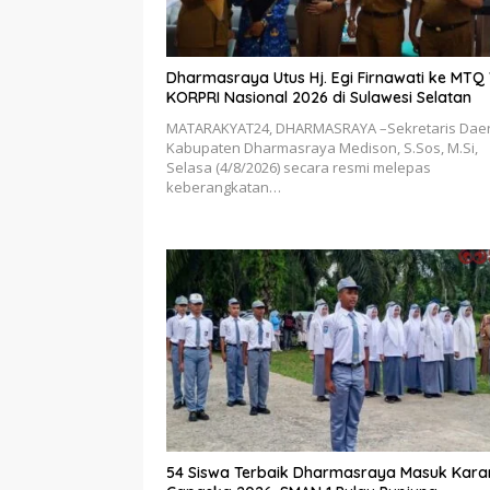
Dharmasraya Utus Hj. Egi Firnawati ke MTQ V
KORPRI Nasional 2026 di Sulawesi Selatan
MATARAKYAT24, DHARMASRAYA –Sekretaris Dae
Kabupaten Dharmasraya Medison, S.Sos, M.Si,
Selasa (4/8/2026) secara resmi melepas
keberangkatan…
54 Siswa Terbaik Dharmasraya Masuk Kara