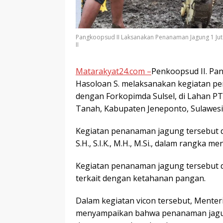
Pangkoopsud II Laksanakan Penanaman Jagung 1 J
II
Matarakyat24.com –
Penkoopsud II. Pa
Hasoloan S. melaksanakan kegiatan pe
dengan Forkopimda Sulsel, di Lahan 
Tanah, Kabupaten Jeneponto, Sulawesi S
Kegiatan penanaman jagung tersebut di
S.H., S.I.K., M.H., M.Si., dalam rang
Kegiatan penanaman jagung tersebut d
terkait dengan ketahanan pangan.
Dalam kegiatan vicon tersebut, Menter
menyampaikan bahwa penanaman jagung