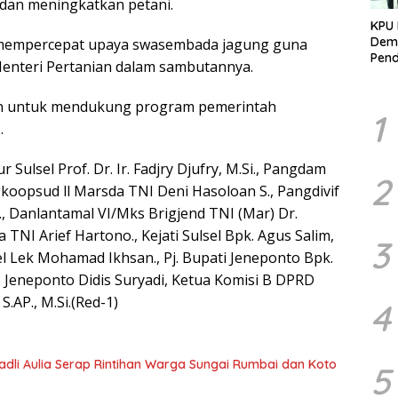
dan meningkatkan petani.
KPU 
Demo
 mempercepat upaya swasembada jagung guna
Pend
enteri Pertanian dalam sambutannya.
Berk
Kelo
gan untuk mendukung program pemerintah
Marj
1
.
 Sulsel Prof. Dr. Ir. Fadjry Djufry, M.Si., Pangdam
2
oopsud ll Marsda TNI Deni Hasoloan S., Pangdivif
 Danlantamal VI/Mks Brigjend TNI (Mar) Dr.
 TNI Arief Hartono., Kejati Sulsel Bpk. Agus Salim,
3
nel Lek Mohamad Ikhsan., Pj. Bupati Jeneponto Bpk.
b. Jeneponto Didis Suryadi, Ketua Komisi B DPRD
S.AP., M.Si.(Red-1)
4
 Fadli Aulia Serap Rintihan Warga Sungai Rumbai dan Koto
5