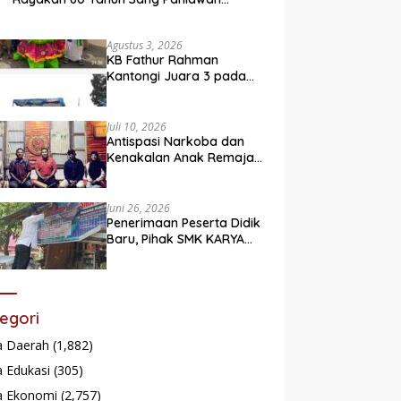
Legendaris
Agustus 3, 2026
KB Fathur Rahman
Kantongi Juara 3 pada
Lomba Fashion Show Eco
Friendly
Juli 10, 2026
Antispasi Narkoba dan
Kenakalan Anak Remaja,
Nagari Batu Taba gelar
festival Babaliak Ka
Surau
Juni 26, 2026
Penerimaan Peserta Didik
Baru, Pihak SMK KARYA
Padang Panjang
Promosikan ke
Masyarakat Pabasko
egori
a Daerah
(1,882)
 Edukasi
(305)
a Ekonomi
(2,757)