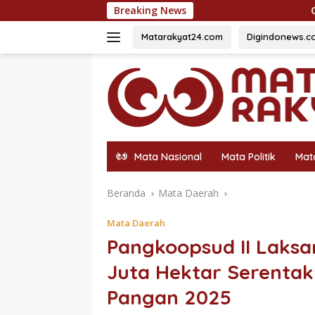
Langsung
Breaking News
Gebrakan Pasca Dilantik: Po
ke
konten
Matarakyat24.com
Digindonews.c
Mata Nasional
Mata Politik
Mat
Beranda
Mata Daerah
Mata Daerah
Pangkoopsud II Laks
Juta Hektar Serent
Pangan 2025