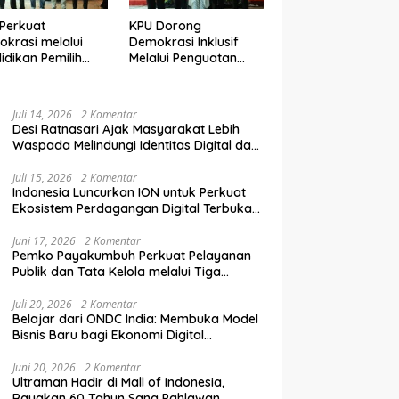
Perkuat
KPU Dorong
krasi melalui
Demokrasi Inklusif
idikan Pemilih
Melalui Penguatan
elanjutan bagi
Peran Perempuan
mpok Rentan,
dalam Pendidikan
inal, dan Pemula
Pemilih
Juli 14, 2026
2 Komentar
Desi Ratnasari Ajak Masyarakat Lebih
Waspada Melindungi Identitas Digital dan
Data Pribadi
Juli 15, 2026
2 Komentar
Indonesia Luncurkan ION untuk Perkuat
Ekosistem Perdagangan Digital Terbuka
Nasional
Juni 17, 2026
2 Komentar
Pemko Payakumbuh Perkuat Pelayanan
Publik dan Tata Kelola melalui Tiga
Ranperda Strategis
Juli 20, 2026
2 Komentar
Belajar dari ONDC India: Membuka Model
Bisnis Baru bagi Ekonomi Digital
Indonesia
Juni 20, 2026
2 Komentar
Ultraman Hadir di Mall of Indonesia,
Rayakan 60 Tahun Sang Pahlawan