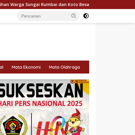
 dan Koto Besar via Reses
Fazzio Sunset Blue Hybrid x 
al
Mata Ekonomi
Mata Olahraga