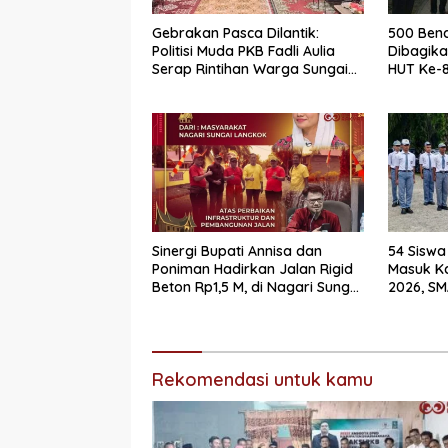
Gebrakan Pasca Dilantik:
500 Bend
Politisi Muda PKB Fadli Aulia
Dibagik
Serap Rintihan Warga Sungai
HUT Ke-8
Rumbai dan Koto Besar via
Dharmas
Reses
Sinergi Bupati Annisa dan
54 Siswa
Poniman Hadirkan Jalan Rigid
Masuk K
Beton Rp1,5 M, di Nagari Sungai
2026, SM
Langkok Warga Sampaikan
Mendomi
Terima Kasih
Rekomendasi untuk kamu