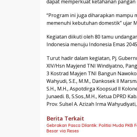
dapat memperkuat ketahanan pangan 
“Program ini juga diharapkan mampu
memenuhi kebutuhan domestik” ujar M
Kegiatan diikuti oleh 80 tamu undan
Indonesia menuju Indonesia Emas 2045
Turut hadir dalam kegiatan, Pj. Gubernur
XIV/Hsn Mayjend TNI Windiyatno, Pangk
3 Kostrad Mayjen TNI Bangun Nawoko.,
Wahyudi, S.E., M.M., Dankosek ll Marsma
S.H., M.H., Aspotdirga Koopsud ll Kolo
Junaedi. B, S.Sos.,M.H., Ketua DPRD Ka
Prov. Sulsel A. Azizah Irma Wahyudiyati, 
Berita Terkait
Gebrakan Pasca Dilantik: Politisi Muda PKB
Besar via Reses