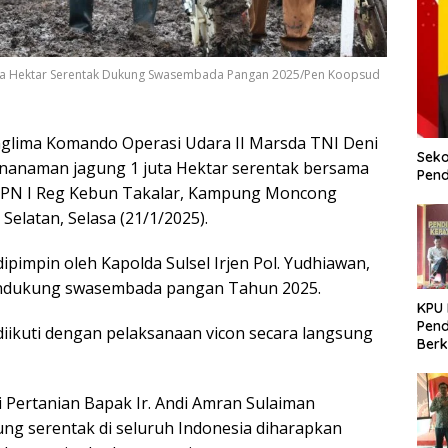
uta Hektar Serentak Dukung Swasembada Pangan 2025/Pen Koopsud
nglima Komando Operasi Udara II Marsda TNI Deni
Seko
nanaman jagung 1 juta Hektar serentak bersama
Pend
PTPN I Reg Kebun Takalar, Kampung Moncong
elatan, Selasa (21/1/2025).
pimpin oleh Kapolda Sulsel Irjen Pol. Yudhiawan,
ka mendukung swasembada pangan Tahun 2025.
KPU
Pend
iikuti dengan pelaksanaan vicon secara langsung
Berk
Meni
Dem
i Pertanian Bapak Ir. Andi Amran Sulaiman
 serentak di seluruh Indonesia diharapkan