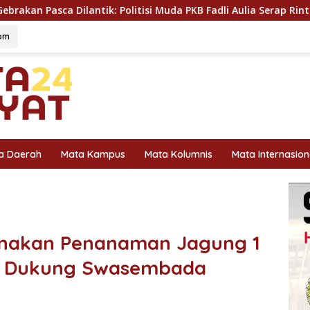
litisi Muda PKB Fadli Aulia Serap Rintihan Warga Sungai Rumbai
om
a Daerah
Mata Kampus
Mata Kolumnis
Mata Internasion
anakan Penanaman Jagung 1
ak Dukung Swasembada